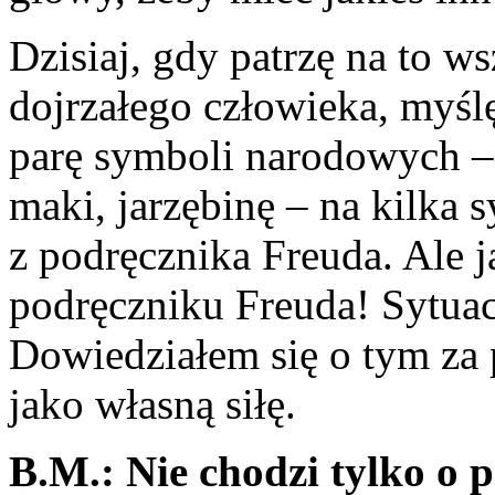
Dzisiaj, gdy patrzę na to w
dojrzałego człowieka, myślę
parę symboli narodo­wych – 
maki, jarzę­binę – na kilka 
z podręcznika Freu­da. Ale 
podręczniku Freuda! Sy­tuacj
Dowiedziałem się o tym za
jako własną siłę.
B.M.: Nie chodzi tylko o 