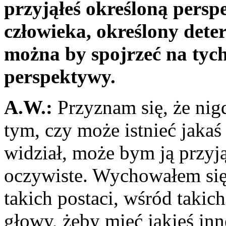
przyjąłeś określoną pers­
człowieka, określony deter
można by spojrzeć na tych
perspektywy.
A.W.:
Przyznam się, że nig
tym, czy może istnieć jaka
widział, może bym ją przyją
oczywiste. Wy­chowałem się 
takich postaci, wśród takich
głowy, żeby mieć jakieś inn