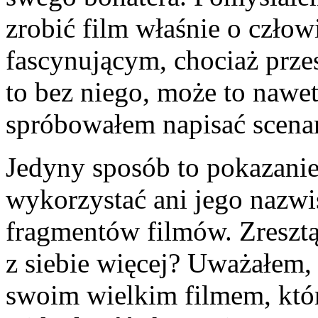
zrobić film wła­śnie o człow
fascynującym, cho­ciaż przes
to bez niego, może to nawe
spróbowałem napisać sce­nar
Jedyny sposób to poka­zani
wykorzystać ani jego nazwisk
fragmentów filmów. Zre­szt
z siebie więcej? Uwa­żałem, 
swoim wielkim filmem, któr