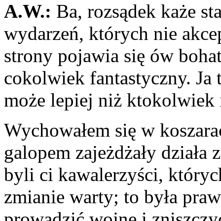
A.W.:
Ba, rozsądek każe stan
wydarzeń, których nie akce
strony pojawia się ów bohat
cokolwiek fantastyczny. Ja
może lepiej niż ktokolwiek 
Wychowałem się w koszarach
galopem zajeżdżały działa z
byli ci kawalerzyści, który
zmianie warty; to była praw
prowadzić wojnę i zniszczy