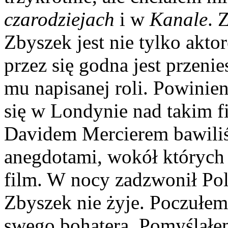
czarodziejach
i w
Kanale
. 
Zbyszek jest nie tylko akto­
przez się godna jest przenie
mu napisanej roli. Po­winien
się w Londynie nad takim f
Davidem Mercierem bawiliś
anegdotami, wokół których
film. W nocy za­dzwonił Pol
Zbyszek nie żyje. Poczułem
swego bohatera. Pomyślałem