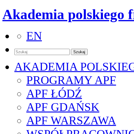
Akademia polskiego f
EN
AKADEMIA POLSKIE
PROGRAMY APF
APF ŁÓDŹ
APF GDAŃSK
APF WARSZAWA
WSPÓŁPRACOWNI