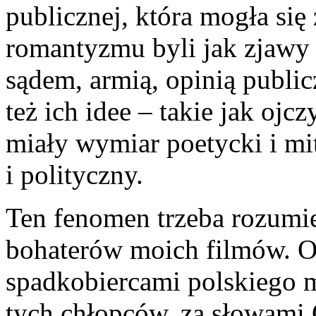
publicznej, która mogła się
romantyzmu byli jak zjawy 
sądem, armią, opinią public
też ich idee – takie jak ojc
miały wymiar poetycki i mi
i polityczny.
Ten fenomen trzeba rozu­mi
bohaterów moich fil­mów. On
spadkobiercami polskiego m
tych chłopców, za słowami 