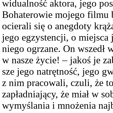
widualność aktora, jego po­
Bohaterowie mojego filmu b
ocierali się o anegdoty krą
jego egzystencji, o miejsca j
niego ogrzane. On wszedł w
w na­sze życie! – jakoś je z
sze jego natrętność, jego g
z nim pracowali, czuli, że 
zapładniający, że miał w so
wymyślania i mnożenia naj­