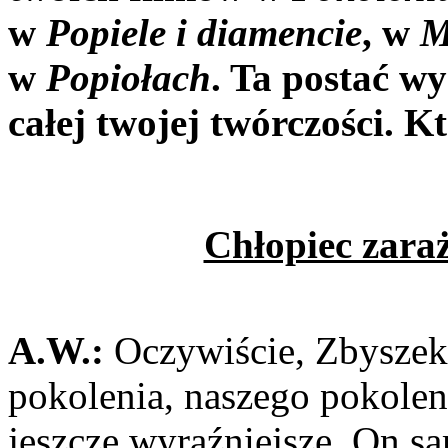
w
Popiele i dia­mencie
, w
M
w
Popiołach
. Ta postać w
całej twojej twórczości. Kto
Chłopiec zaraż
A.W.:
Oczywiście, Zbyszek
po­kolenia, naszego pokoleni
jeszcze wyraźniejsze. On 