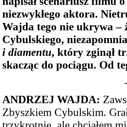
napisał scenariusz filmu o
niezwykłego aktora. Nietr
Wajda tego nie ukrywa – 
Cybulskiego, niezapomni
i diamentu
, który zginął t
skacząc do pociągu. Od te
ANDRZEJ WAJDA:
Zawsz
Zbyszkiem Cybulskim. Grał
trzykrotnie, ale chciałem 