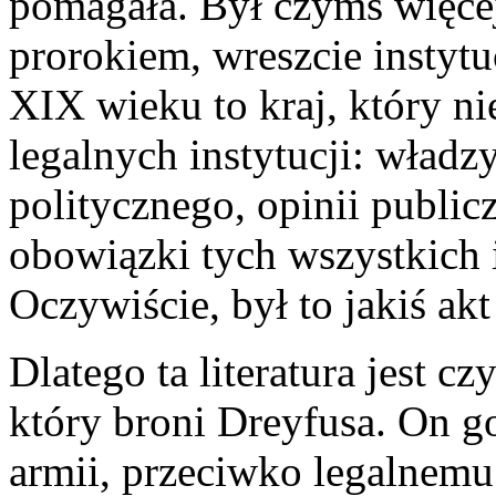
pomagała. Był czymś więcej
prorokiem, wreszcie instytu
XIX wieku to kraj, który n
legalnych in­stytucji: władzy
politycznego, opinii publicz
obowiązki tych wszystkich i
Oczywiście, był to jakiś akt
Dlatego ta literatura jest c
który broni Dreyfusa. On go 
armii, przeciwko legal­nemu