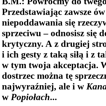
B.M.: Powróćmy do twego
Przedstawiając zawsze ów
niepoddawania się rzeczywi
sprzeciwu – odnosisz się d
krytyczny. A z drugiej str
i ich gesty z taką siłą i z
w tym twoja akceptacja. 
dostrzec można tę sprzec
najwyraźniej, ale i w
Kana
w
Popiołach
...