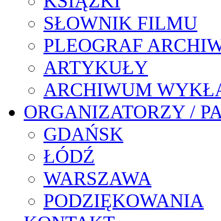
KSIĄŻKI
SŁOWNIK FILMU
PLEOGRAF ARCHI
ARTYKUŁY
ARCHIWUM WYKŁ
ORGANIZATORZY / P
GDAŃSK
ŁÓDŹ
WARSZAWA
PODZIĘKOWANIA