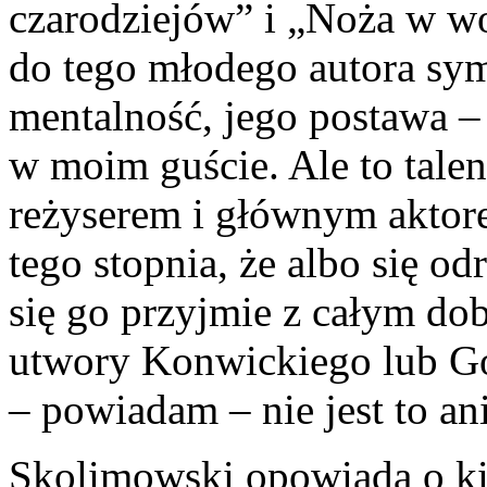
czarodziejów” i „Noża w 
do tego młodego autora sym
mentalność, jego po­stawa –
w moim guście. Ale to talen
reżyserem i głównym aktor
tego stopnia, że albo się od
się go przyjmie z ca­łym do
utwory Konwickiego lub Go
– powiadam – nie jest to an
Skolimowski opowiada o ki