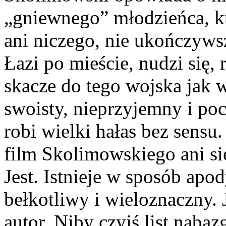
„gniewnego” młodzieńca, kt
ani niczego, nie ukończyws
Łazi po mieście, nu­dzi się,
skacze do te­go wojska jak w
swoisty, nieprzyjemny i poci
robi wielki hałas bez sensu
film Skolimowskiego ani się
Jest. Istnieje w sposób apo
bełkotliwy i wieloznaczny. 
autor. Niby czyjś list naba