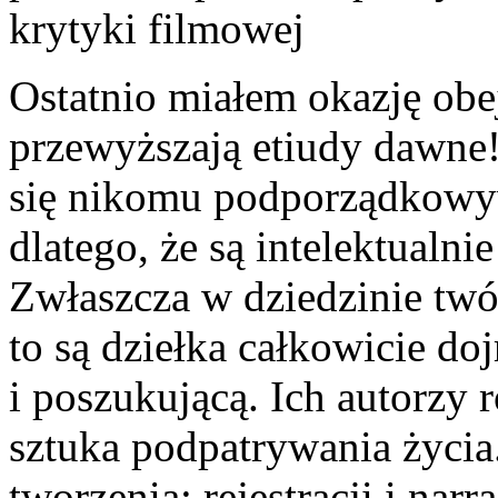
krytyki filmo­wej
Ostatnio miałem okazję obej
przewyższają etiudy dawne! 
się nikomu podporządkowyw
dlatego, że są intelektualnie
Zwłaszcza w dziedzinie twó
to są dziełka całkowicie doj
i po­szukującą. Ich autorzy 
sztuka podpatrywania życia
tworzenia: rejestracji i nar