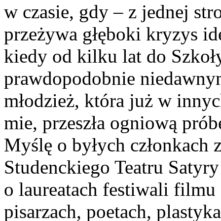
w czasie, gdy – z jednej st
przeżywa głęboki kryzys ide
kiedy od kilku lat do Szko
prawdopodobnie niedawnym
młodzież, która już w innyc
mie, przeszła ogniową próbę
Myślę o byłych członkach z
Studenckiego Teatru Satyr
o laureatach festiwali film
pisarzach, poetach, pla­styk