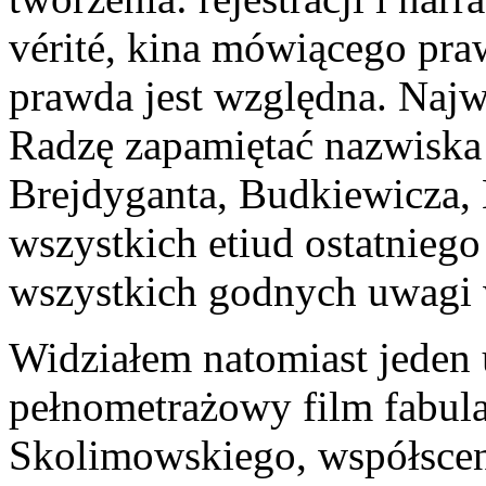
vérité, kina mówiącego praw
prawda jest względna. Najwa
Radzę zapamiętać nazwiska 
Brejdyganta, Budkiewicza, E
wszystkich etiud ostatniego
wszystkich godnych uwagi
Widziałem natomiast jeden 
pełnometrażowy film fabula
Skolimowskiego, współsce