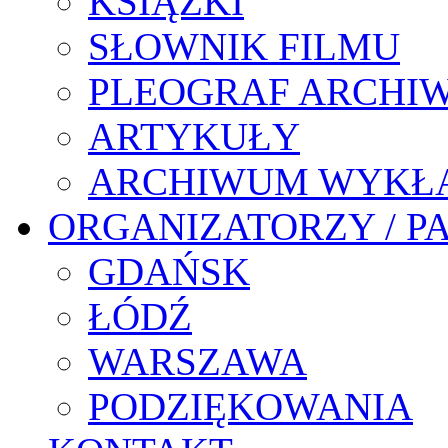
KSIĄŻKI
SŁOWNIK FILMU
PLEOGRAF ARCHI
ARTYKUŁY
ARCHIWUM WYKŁ
ORGANIZATORZY / P
GDAŃSK
ŁÓDŹ
WARSZAWA
PODZIĘKOWANIA