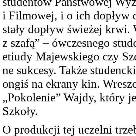
studentów Państwowej Wyższ
i Filmowej, i o ich dopływ
stały dopływ świeżej krwi.
z szafą” – ówcze­snego stud
etiudy Majewskiego czy Szc
ne sukcesy. Także studenck
ongiś na ekrany kin. Wreszci
„Pokolenie” Wajdy, który je
Szkoły.
O produkcji tej uczelni trz