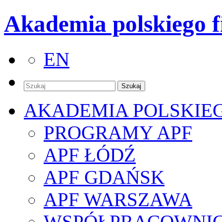
Akademia polskiego f
EN
AKADEMIA POLSKIE
PROGRAMY APF
APF ŁÓDŹ
APF GDAŃSK
APF WARSZAWA
WSPÓŁPRACOWNI