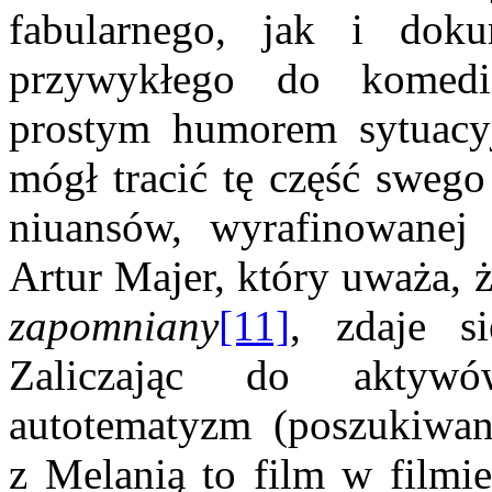
fabularnego, jak i dok
przywykłego do komedii
prostym humorem sytuac
mógł tracić tę część swego
niuansów, wyrafinowanej
Artur Majer, który uważa, 
zapomniany
[11]
, zdaje s
Zaliczając do aktywó
autotematyzm (poszukiwan
z Melanią to film w filmie