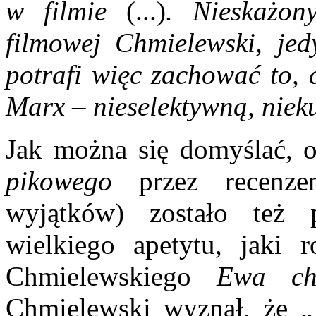
w filmie
(...)
. Nieskażon
filmowej Chmielewski, jed
potrafi więc zachować to, 
Marx – nieselektywną, niek
Jak można się domyślać, o
pikowego
przez recenze
wyjątków) zostało też 
wielkiego apetytu, jaki 
Chmielewskiego
Ewa ch
Chmielewski wyznał, że
„