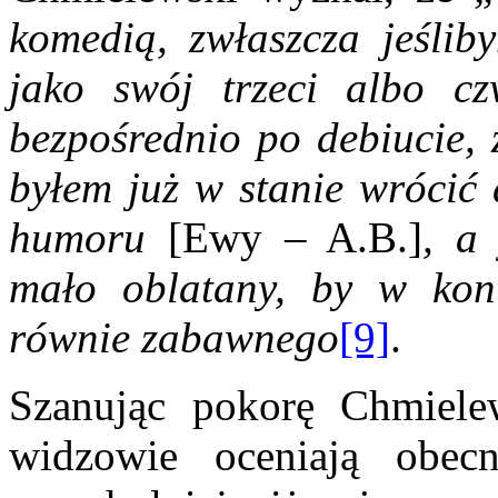
komedią, zwłaszcza jeślib
jako swój trzeci albo cz
bezpośrednio po debiucie, 
byłem już w stanie wrócić 
humoru
[Ewy – A.B.]
, a 
mało oblatany, by w kon
równie zabawnego
[9]
.
Szanując pokorę Chmiele
widzowie oceniają obe