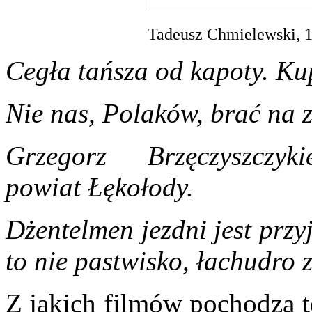
Tadeusz Chmielewski, 1
Cegła tańsza od kapoty. Kup
Nie nas, Polaków, brać na 
Grzegorz Brzęczyszczyki
powiat Łękołody.
Dżentelmen jezdni jest przy
to nie pastwisko, łachudro 
Z jakich filmów pochodzą t