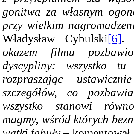
gonitwa za własnym ogone
przy wielkim nagromadzen
Władysław Cybulski
[6]
okazem filmu pozbawio
dyscypliny: wszystko t
rozpraszając ustawiczn
szczegółów, co pozbawia
wszystko stanowi równor
magmy, wśród których bezna
wątki fabuły
– komentował 