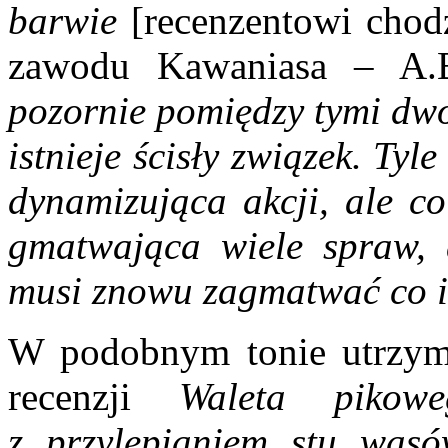
barwie
[recenzentowi chod
zawodu Kawaniasa – A.B
pozornie pomiędzy tymi dwo
istnieje ścisły związek. Tyle
dynamizująca akcji, ale co
gmatwająca wiele spraw, d
musi znowu zagmatwać co 
W podobnym tonie utrzyma
recenzji
Waleta pikowe
z przylepianiem stu wąsów