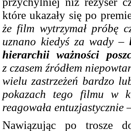
przychylniej niż reżyser c
które ukazały się po premi
że film wytrzymał próbę 
uznano kiedyś za wady
–
hierarchii ważności posz
z czasem źródłem niepowtar
wielu zastrzeżeń bardzo lu
pokazach tego filmu w ki
reagowała entuzjastycznie
–
Nawiązując po trosze 