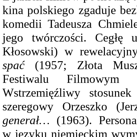
kina polskiego zgaduje bez
komedii Tadeusza Chmiele
jego twórczości. Cegłę 
Kłosowski) w rewelacyjn
spać
(1957; Złota Mus
Festiwalu Filmowym 
Wstrzemięźliwy stosune
szeregowy Orzeszko (Je
generał…
(1963). Persona
w języku niemieckim wymy