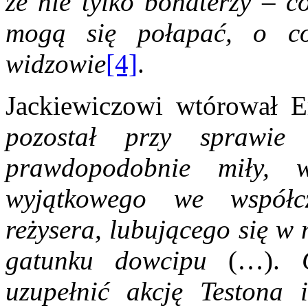
że nie tylko bohaterzy – c
mogą się połapać, o co
widzowie
[4]
.
Jackiewiczowi wtórował E
pozostał przy sprawi
prawdopodobnie miły, w
wyjątkowego we współcze
reżysera, lubującego się w
gatunku dowcipu
(…).
Ch
uzupełnić akcję Testona i