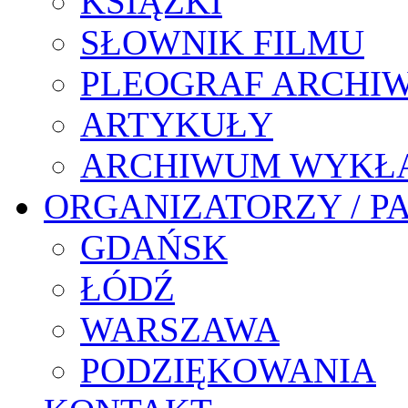
KSIĄŻKI
SŁOWNIK FILMU
PLEOGRAF ARCHI
ARTYKUŁY
ARCHIWUM WYKŁ
ORGANIZATORZY / P
GDAŃSK
ŁÓDŹ
WARSZAWA
PODZIĘKOWANIA