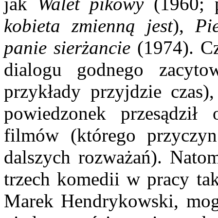
jak
Walet pikowy
(1960; 
kobieta zmienną jest
),
Pi
panie sierżancie
(1974). C
dialogu godnego zacyto
przykłady przyjdzie czas)
powiedzonek przesądził 
filmów (którego przyczy
dalszych rozważań). Natom
trzech komedii w pracy tak
Marek Hendrykowski, mog