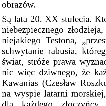
obrazów.
Są lata 20. XX stulecia. K
niebezpiecznego złodzieja,
niejakiego Testona, „prze
schwytanie rabusia, które
świat, stróże prawa wyzna
nic więc dziwnego, że ka
Kawanias (Czesław Roszkow
na wyspie latarni morskie
dla każdego złoczyńcy