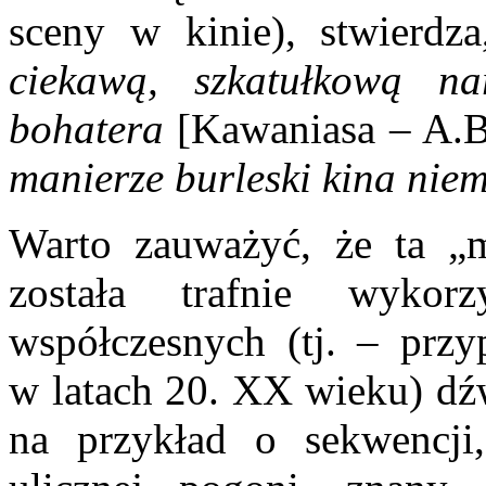
sceny w kinie), stwierdz
ciekawą, szkatułkową na
bohatera
[Kawaniasa – A.B
manierze burleski kina nie
Warto zauważyć, że ta „m
została trafnie wykor
współczesnych (tj. – prz
w latach 20. XX wieku) d
na przykład o sekwencji