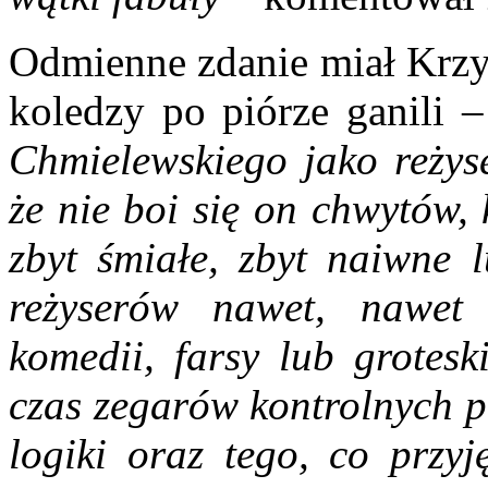
Odmienne zdanie miał Krzys
koledzy po piórze ganili 
Chmielewskiego jako reży
że nie boi się on chwytów,
zbyt śmiałe, zbyt naiwne l
reżyserów nawet, nawet 
komedii, farsy lub grotesk
czas zegarów kontrolnych 
logiki oraz tego, co przy