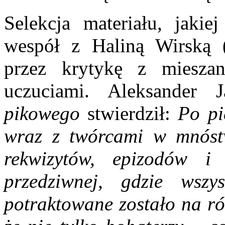
Selekcja materiału, jaki
wespół z Haliną Wirską (
przez krytykę z miesza
uczuciami. Aleksander 
pikowego
stwierdził:
Po pi
wraz z twórcami w mnóstwi
rekwizytów, epizodów i 
przedziwnej, gdzie ws
potraktowane zostało na r