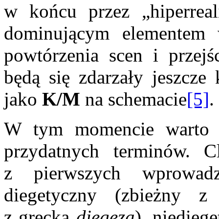
w końcu przez „hiperreali
dominującym elementem 
powtórzenia scen i przej
będą się zdarzały jeszcze 
jako
K/M
na schemacie
[5]
.
W tym momencie warto w
przydatnych terminów. C
z pierwszych wprowadz
diegetyczny (zbieżny z c
z grecka
diegezą
), niedieg