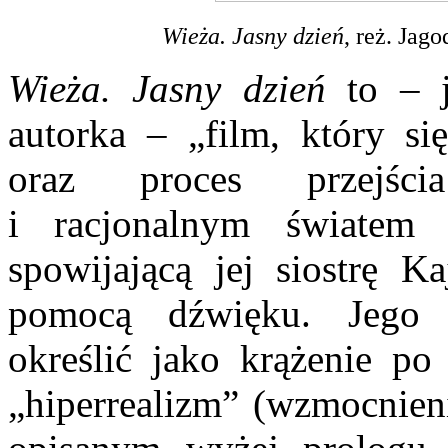
Wieża. Jasny dzień
, reż. Jag
Wieża. Jasny dzień
to – 
autorka – „film, który się
oraz proces przejśc
i racjonalnym światem
spowijającą jej siostrę K
pomocą dźwięku. Jego t
określić jako krążenie po 
„hiperrealizm” (wzmocnieni