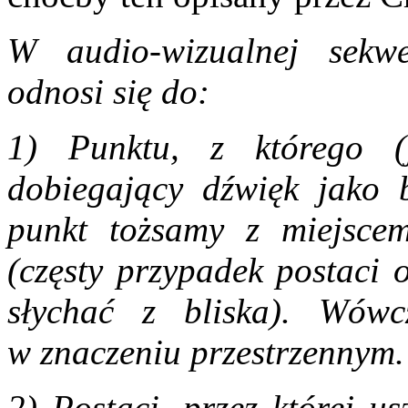
W audio-wizualnej sekwe
odnosi się do:
1) Punktu, z którego (
dobiegający dźwięk jako b
punkt tożsamy z miejsce
(częsty przypadek postaci 
słychać z bliska). Wówc
w znaczeniu przestrzennym.
2) Postaci, przez której us