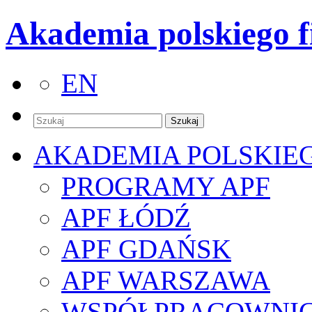
Akademia polskiego f
EN
AKADEMIA POLSKIE
PROGRAMY APF
APF ŁÓDŹ
APF GDAŃSK
APF WARSZAWA
WSPÓŁPRACOWNI