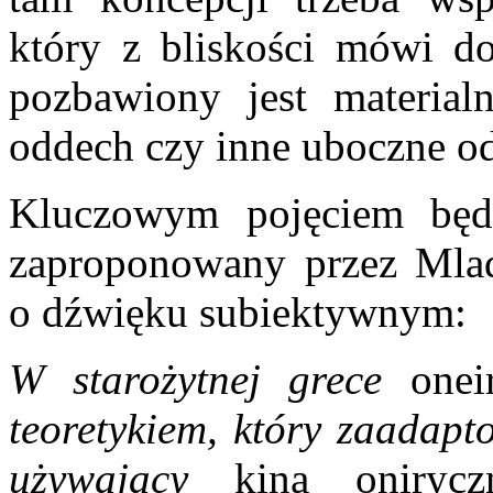
który z bliskości mówi d
pozbawiony jest material
oddech czy inne uboczne od
Kluczowym pojęciem będz
zaproponowany przez Mlad
o dźwięku subiektywnym:
W starożytnej grece
onei
teoretykiem, który zaadapt
używający
kina onirycz