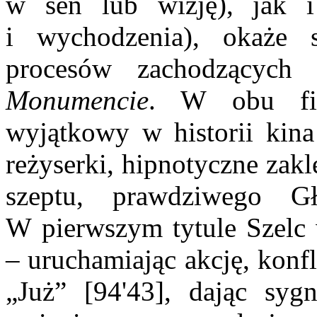
w sen lub wizję), jak 
i wychodzenia), okaże 
procesów zachodzącyc
Monumencie
. W obu fil
wyjątkowy w historii kin
reżyserki, hipnotyczne zak
szeptu, prawdziwego Gł
W pierwszym tytule Szelc 
– uruchamiając akcję, konf
„Już” [94'43], dając sygn