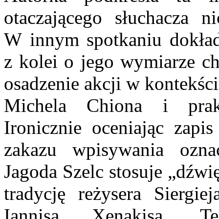
otaczającego słuchacza n
W innym spotkaniu dokład
z kolei o jego wymiarze c
osadzenie akcji w kontekście
Michela Chiona i prak
Ironicznie oceniając zapi
zakazu wpisywania ozna
Jagoda Szelc stosuje „dźwi
tradycję reżysera Siergie
Iannisa Xenakisa. 