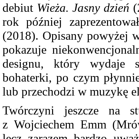
debiut
Wieża. Jasny dzień
(
rok później zaprezentowa
(2018). Opisany powyżej w
pokazuje niekonwencjonaln
designu, który wydaje 
bohaterki, po czym płynnie
lub przechodzi w muzykę el
Twórczyni jeszcze na s
z Wojciechem Emm (Mrów
lecz zarazem bardzo uwa