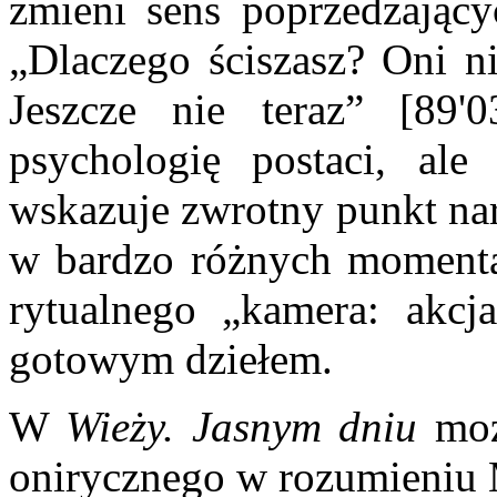
zmieni sens poprzedzając
„Dlaczego ściszasz? Oni ni
Jeszcze nie teraz” [89
psychologię postaci, al
wskazuje zwrotny punkt nar
w bardzo różnych momentac
rytualnego „kamera: akc
gotowym dziełem.
W
Wieży. Jasnym dniu
moż
onirycznego w rozumieniu M