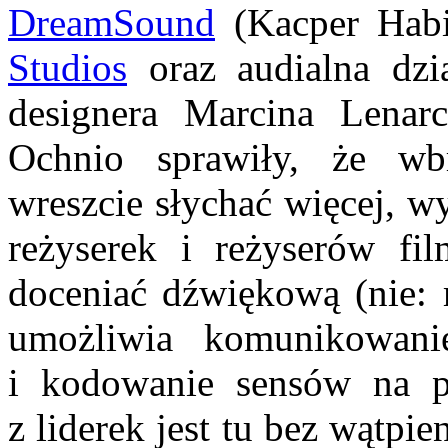
DreamSound
(Kacper Habi
Studios
oraz audialna dzia
designera Marcina Lenar
Ochnio sprawiły, że w
wreszcie słychać więcej, wy
reżyserek i reżyserów fi
doceniać dźwiękową (nie: 
umożliwia komunikowani
i kodowanie sensów na 
z liderek jest tu bez wątpie