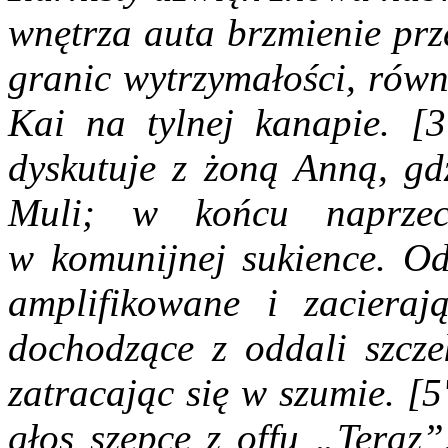
wnętrza auta brzmienie prz
granic wytrzymałości, równ
Kai na tylnej kanapie. [3
dyskutuje z żoną Anną, gd
Muli; w końcu naprze
w komunijnej sukience. Od
amplifikowane i zacieraj
dochodzące z oddali szcze
zatracając się w szumie. [5
głos szepce z offu „Teraz”