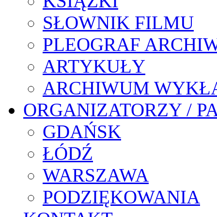
KSIĄŻKI
SŁOWNIK FILMU
PLEOGRAF ARCHI
ARTYKUŁY
ARCHIWUM WYKŁ
ORGANIZATORZY / P
GDAŃSK
ŁÓDŹ
WARSZAWA
PODZIĘKOWANIA