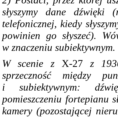
słyszymy dane dźwięki 
telefonicznej, kiedy słysz
powinien go słyszeć). Wó
w znaczeniu subiektywnym.
W scenie z
X-27
z 1930
sprzeczność między pun
i subiektywnym: dźwi
pomieszczeniu fortepianu s
kamery (pozostającej nieru