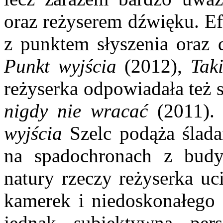
oraz reżyserem dźwięku. Ef
z punktem słyszenia oraz
Punkt wyjścia
(2012),
Tak
reżyserka odpowiadała też
nigdy nie wracać
(2011)
wyjścia
Szelc podąża ślada
na spadochronach z budy
natury rzeczy reżyserka uc
kamerek i niedoskonałego 
jednak subiektywną per