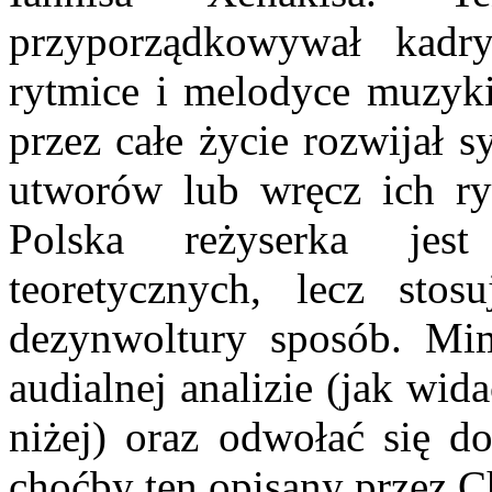
przyporządkowywał kad
rytmice i melodyce muzyki 
przez całe życie rozwijał s
utworów lub wręcz ich ry
Polska reżyserka jes
teoretycznych, lecz sto
dezynwoltury sposób. Mi
audialnej analizie (jak wi
niżej) oraz odwołać się d
choćby ten opisany przez C