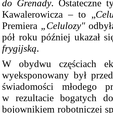
do Grenady
. Ostateczne t
Kawalerowicza – to „
Cel
Premiera
„Celulozy"
odbyła
pół roku później ukazał s
frygijską
.
W obydwu częściach ek
wyeksponowany był przed
świadomości młodego pro
w rezultacie bogatych do
bojownikiem robotniczej sp