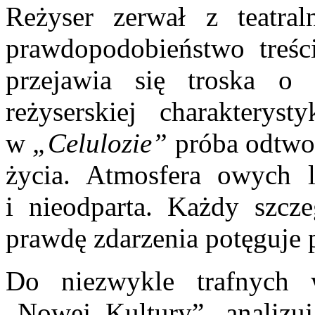
Reżyser zerwał z teatra
prawdopodobień­stwo treś
przejawia się troska o 
reżyserskiej charakteryst
w
„Celulozie”
próba odtwo
ży­cia. Atmosfera owych l
i nieodparta. Każdy szczeg
prawdę zdarzenia potę­guje 
Do niezwykle trafnych w
„Nowej Kultury”, analizu