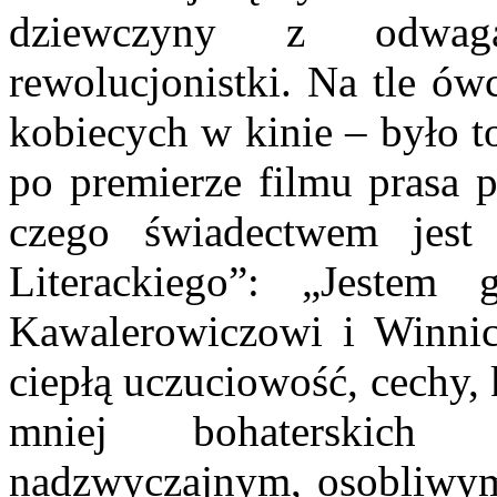
dziewczyny z odwagą
rewolucjonistki. Na tle ów
kobiecych w kinie – było t
po premierze filmu prasa pi
czego świadectwem jest
Literackiego”: „Jestem
Kawalerowiczowi i Winnick
ciepłą uczuciowość, cechy, 
mniej bohaterskich 
nadzwyczajnym, osobliwy