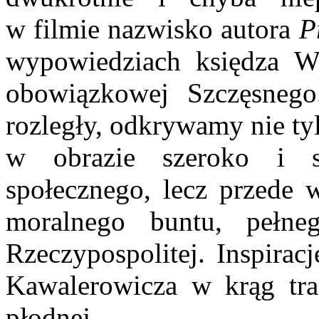
w filmie nazwisko autora
P
wypo­wiedziach księdza Wo
obowiązkowej Szczęsneg
rozległy, odkrywamy nie ty
w ob­razie szeroko i s
społecznego, lecz przede 
moralnego buntu, peł­n
Rzeczypospoli­tej. Inspira
Kawalerowicza w krąg trad
płodnej.