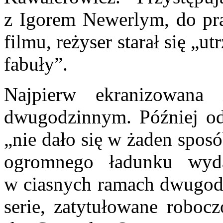
z Igorem Newerlym, do pra
filmu, reżyser starał się „u
fabuły”.
Najpierw ekranizowan
dwugodzinnym. Później od
„nie dało się w żaden spos
ogromnego ładunku wyd
w ciasnych ramach dwugodz
serie, zatytułowane roboc