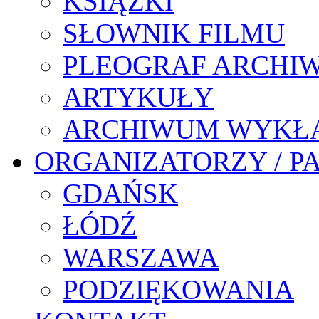
KSIĄŻKI
SŁOWNIK FILMU
PLEOGRAF ARCHI
ARTYKUŁY
ARCHIWUM WYKŁ
ORGANIZATORZY / P
GDAŃSK
ŁÓDŹ
WARSZAWA
PODZIĘKOWANIA