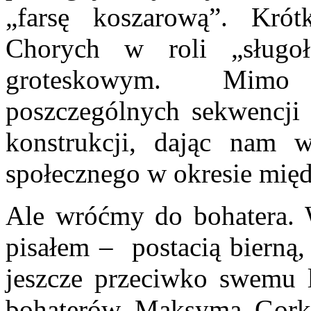
„farsę koszarową”. Kró
Chorych w roli „sługoł
groteskowym. Mimo s
poszczególnych sekwencj
konstrukcji, dając nam 
społecznego w okresie mi
Ale wróćmy do bohatera
pisałem –
postacią bierną,
jeszcze przeciwko swemu 
bohaterów Maksyma Gorki