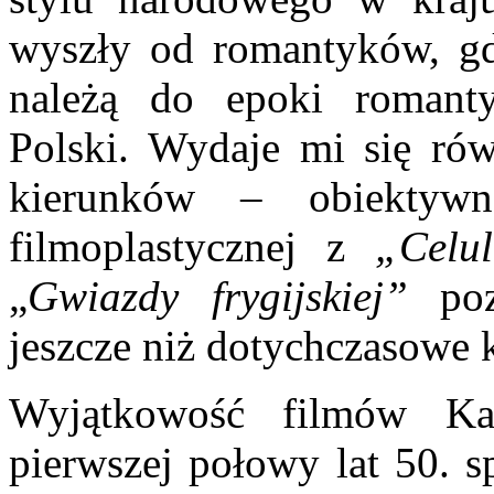
wyszły od romantyków, gdzi
należą do epoki romant
Polski. Wydaje mi się rów
kierun­ków – obiektywn
filmoplastycznej z
„Celu
„
Gwiazdy frygijskiej”
poz
jeszcze niż dotychcza­sowe 
Wyjątkowość filmów Kaw
pierwszej połowy lat 50. s