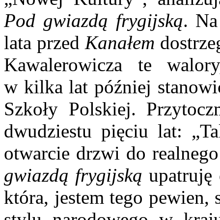
Pod gwiazdą frygijską
. Na
lata przed
Kanałem
dostrze
Kawalerowicza te wa­lor
w kilka lat później stanowi
Szkoły Polskiej. Przytocz
dwudziestu pięciu lat: „
otwarcie drzwi do realneg
gwiazdą frygijską
upatruję 
która, jestem tego pewien,
stylu naro­dowego w kraju