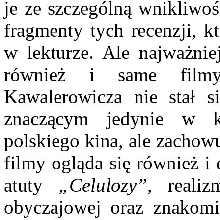
je ze szczególną wnikliwoś
fragmenty tych recenzji, kt
w lekturze. Ale najważniej
również i same filmy
Kawalerowicza nie stał s
znaczącym jedynie w ko
polskiego kina, ale za­chow
filmy ogląda się również i
atuty
„Celulozy”
, realiz
obyczajowej oraz znako­mit