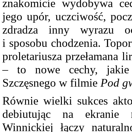
znakomicie wydobywa cec
jego upór, uczciwość, pocz
zdradza inny wyrazu oc
i sposobu chodzenia. Topor
proletariusza przełamana 
– to nowe cechy, jaki
Szczęsnego w filmie
Pod gw
Równie wielki sukces akto
debiutując na ekranie
Winnickiej łączy natural