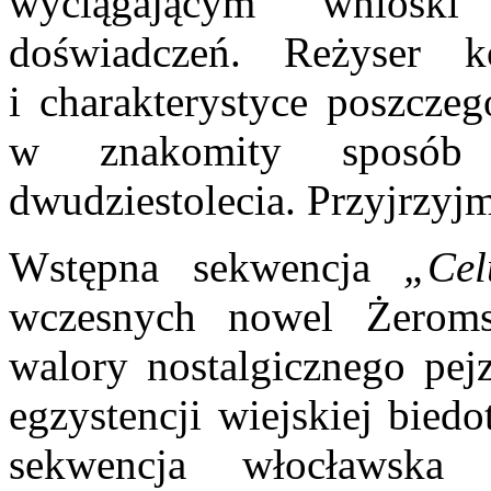
wyciągającym wnioski
doświadczeń. Reżyser k
i charakterystyce poszcze
w znakomity sposób a
dwudziestolecia. Przyjrzyjm
Wstępna sekwencja
„Cel
wczesnych nowel Żeromsk
walory nostalgicznego pejz
egzystencji wiejskiej bied
sekwencja włocławska