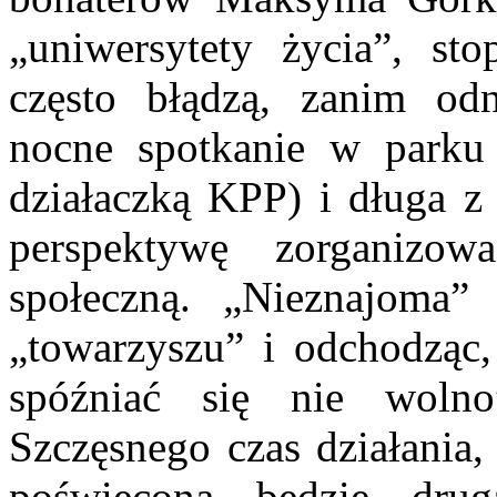
„uniwersytety życia”, sto
często błądzą, zanim od
nocne spotkanie w parku 
działaczką KPP) i długa 
perspektywę zorganizow
społeczną. „Nieznajoma”
„towarzyszu” i odchodząc,
spóźniać się nie woln
Szczęsnego czas działania,
poświęcona będzie dru