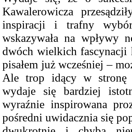
Kawalerowicza przesądził
inspiracji i trafny wybór
wskazy­wała na wpływy neo
dwóch wielkich fascynacji 
pisałem już wcześniej – mo
Ale trop idący w stronę 
wydaje się bardziej istot
wyraźnie inspirowana pr
pośredni uwidacznia się po
dwukrotnie i chyba nie