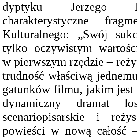
dyptyku Jerzego Ka­
charakterystyczne frag
Kulturalnego: „Swój suk
tylko oczywistym wartośc
w pierwszym rzędzie – reży
trud­ność właściwą jednemu
gatunków filmu, jakim jest
dynamicz­ny dramat lo
scenariopisarskie i reżys
powieści w nową całość – w