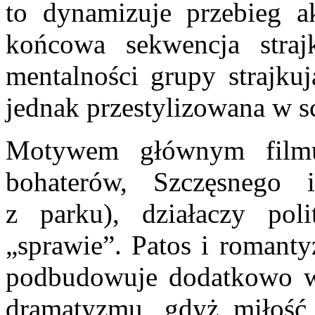
to dynamizuje przebieg ak
końcowa sekwencja straj
mentalności grupy strajkuj
jednak przestylizowana w sc
Motywem głównym filmu
bohaterów, Szczęsnego 
z parku), działaczy pol
„sprawie”. Patos i romanty
podbudowuje dodatkowo w
dramatyzmu, gdyż miłość 