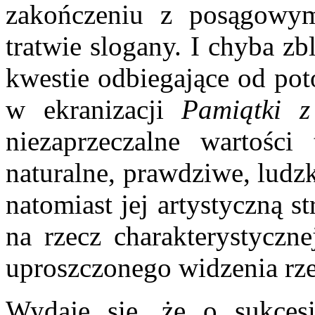
zakończeniu z posągowy
tratwie slogany. I chyba zb
kwestie odbiegające od po
w ekra­nizacji
Pamiątki z
niezaprzeczalne wartośc
naturalne, prawdziwe, ludzk
natomiast jej artystyczną st
na rzecz charakterystyczne
uproszczonego wi­dzenia rz
Wydaje się, że o sukces