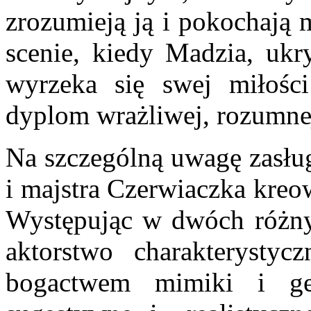
zrozumieją ją i pokochają 
scenie, kiedy Madzia, ukr
wyrzeka się swej miłośc
dyplom wrażliwej, rozumnej
Na szczególną uwagę zasług
i majstra Czerwiaczka kreo
Wy­stępując w dwóch różnyc
aktorstwo charakterystyc
bogactwem mi­miki i ge