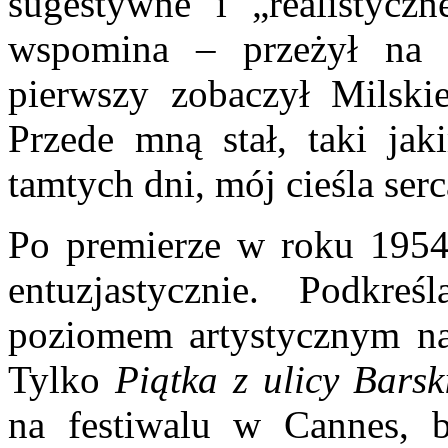
sugestywne i „realistyc
wspomina – przeżył na 
pierwszy zobaczył Milski
Przede mną stał, taki ja
tamtych dni, mój cieśla ser
Po premierze w roku 1954 
entuzjastycznie. Podkre
poziomem artystycznym na 
Tylko
Piątka z ulicy Barsk
na festiwalu w Cannes, 