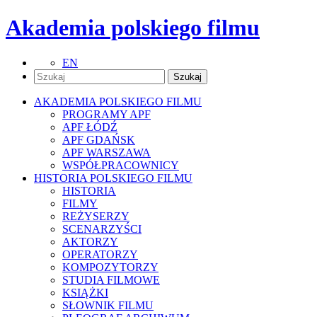
Akademia polskiego filmu
EN
AKADEMIA POLSKIEGO FILMU
PROGRAMY APF
APF ŁÓDŹ
APF GDAŃSK
APF WARSZAWA
WSPÓŁPRACOWNICY
HISTORIA POLSKIEGO FILMU
HISTORIA
FILMY
REŻYSERZY
SCENARZYŚCI
AKTORZY
OPERATORZY
KOMPOZYTORZY
STUDIA FILMOWE
KSIĄŻKI
SŁOWNIK FILMU