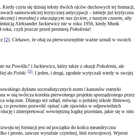
. Kiedy czyta się dzisiaj teksty dwóch ojców duchowych tej formacji,
rawach samozwańczej krytycznej antycypacji – istnieje już krytyczna
połecznej i moralnej z otaczającym nas życiem, z naszym czasem, aby
 intuicją Aleksander Jackiewicz nie w roku 1956, kiedy Munk
 roku, czyli jeszcze przed premierą
Pokolenia
!
cz
[2]
. Ciekawe, że obaj za pierwszorzędnie ważne uznali w swoich
inie na Powiślu?
i Jackiewicz, który także z okazji
Pokolenia,
ale
[3]
kiej do Polski
. I jeden, i drugi, zgodnie wytyczali wtedy w swojej
nowskiego dyktatu socrealistycznych norm i kanonów estetyki
ana w nią twórcza korekta pierwotnego pro­jektu sporządzonego przez
ca włącznie. Dlatego też odtąd, mówiąc o polskiej szkole filmowej,
czną, co powinno pozwolić opisać całe zjawisko w odpowiednich
lucję i zinterpretować wewnętrzną lo­gikę przemian, jakie się w nim
zwoju tej for­macji jest od początku do końca meandryczna
ko i prosto, zawsze wyraźnie czytelnej, linii roz­wojowej. Wprost