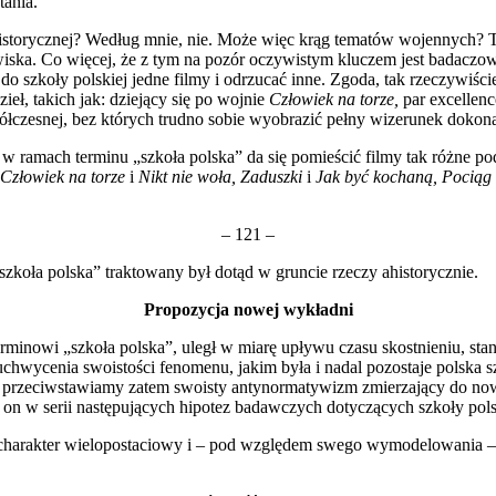
tania.
e histo­rycznej? Według mnie, nie. Może więc krąg tematów wojennych? 
iska. Co więcej, że z tym na po­zór oczywistym kluczem jest badaczow
ć do szkoły polskiej jedne filmy i odrzucać inne. Zgoda, tak rzeczywi
eł, takich jak: dziejący się po wojnie
Człowiek na torze,
par excellen
czesnej, bez których trudno sobie wyobra­zić pełny wizerunek dokonań
sób, w ra­mach terminu „szkoła polska” da się pomieścić filmy tak różn
Człowiek na torze
i
Nikt nie woła, Zaduszki
i
Jak być kochaną, Pociąg
– 121 –
szkoła polska” traktowany był dotąd w gruncie rzeczy ahistorycznie.
Propozycja nowej wykładni
ino­wi „szkoła polska”, uległ w miarę upływu czasu skostnieniu, stan
chwycenia swoistości fenome­nu, jakim była i nadal pozostaje polska 
 przeciwstawiamy zatem swoisty antynormatywizm zmierzający do nowe
 on w serii następujących hipotez badawczych dotyczących szkoły polsk
 cha­rakter wielopostaciowy i – pod względem swego wymodelowania –