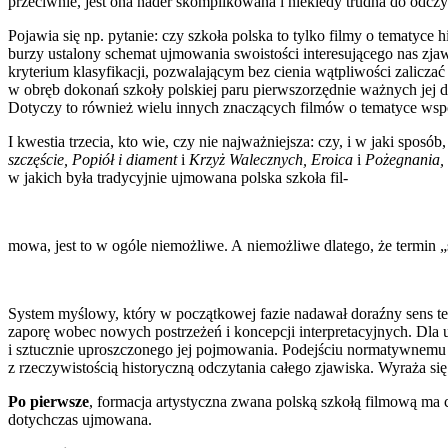
przeciwnie, jest ona nader skomplikowana i niekiedy trudna do odczy
Pojawia się np. pytanie: czy szkoła polska to tylko filmy o tematyc
burzy ustalony schemat ujmowania swoistości interesującego nas zjaw
kryterium klasyfikacji, pozwalającym bez cienia wąt­pliwości zalicza
w obręb dokonań szkoły polskiej paru pierwszorzędnie ważnych jej dzi
Dotyczy to również wielu innych znaczących filmów o tematyce współ
I kwestia trzecia, kto wie, czy nie najważniejsza: czy, i w jaki spo
szczęście, Popiół i diament
i
Krzyż Walecznych, Eroica
i
Pożegnania, 
w jakich była tradycyjnie ujmowana polska szkoła fil-
mowa, jest to w ogóle niemożliwe. A niemożliwe dlatego, że termin „
System myślowy, który w początkowej fazie nadawał doraźny sens term
zaporę wobec nowych postrzeżeń i koncepcji interpretacyjnych. Dla u
i sztucznie uproszczonego jej pojmowania. Podej­ściu normatywnemu
z rzeczywistością historyczną odczytania całego zjawiska. Wyraża się
Po pierwsze
, formacja artystyczna zwana polską szkołą filmową ma
dotychczas uj­mowana.