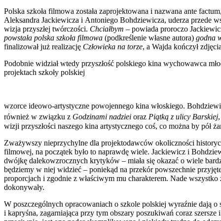
Polska szkoła filmowa została zaprojektowana i nazwana ante factum, 
Aleksandra Jackiewicza i Antoniego Bohdziewicza, uderza przede wszy
wizja przyszłej twórczości.
Chciałbym
– powiada proroczo Jackiewi
powstała polska szkoła filmowa
(podkreślenie własne autora)
godna wi
finalizował już realizację
Człowieka na torze
, a Wajda kończył zdjęci
Podobnie widział wtedy przyszłość polskiego kina wychowawca mło
projektach szkoły polskiej
wzorce ideowo-artystyczne powojennego kina włoskiego. Bohdziewic
również w związku z
Godzinami nadziei
oraz
Piątką z ulicy Barskiej
wizji przyszłości naszego kina artystycznego coś, co można by pół ża
Zważywszy nieprzychylne dla projektodawców okoliczności historycz
filmowej, na początek było to naprawdę wiele. Jackiewicz i Bohdziew
dwójkę dalekowzrocznych krytyków – miała się oka­zać o wiele bardzi
będziemy w niej widzieć – poniekąd na przekór powszechnie przyjętej
proporcjach i zgodnie z właściwym mu charakterem. Nade wszystko zaś
dokonywały.
W poszczególnych opracowaniach o szkole polskiej wyraźnie dają o 
i kapryśna, zagarniająca przy tym obszary poszukiwań coraz szersze i