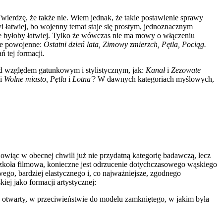
Twierdzę, że także nie. Wiem jednak, że takie postawienie sprawy
i łatwiej, bo wojenny temat staje się prostym, jednoznacznym
ście byłoby łatwiej. Tylko że wówczas nie ma mowy o włączeniu
ce powojenne:
Ostat­ni dzień lata, Zimowy zmierzch, Pętla, Pociąg.
 tej formacji.
e pod względem gatunkowym i stylistycznym, jak:
Kanał
i
Zezowate
i
Wolne miasto, Pętla
i
Lotna'
? W dawnych kategoriach myślowych,
owiąc w obe­cnej chwili już nie przydatną kategorię badawczą, lecz
szkoła filmowa, konieczne jest odrzuce­nie dotychczasowego wąskiego
go, bardziej elastycznego i, co najważniejsze, zgodnego
iej jako formacji artystycznej:
 otwarty, w przeciwieństwie do modelu zamkniętego, w jakim była