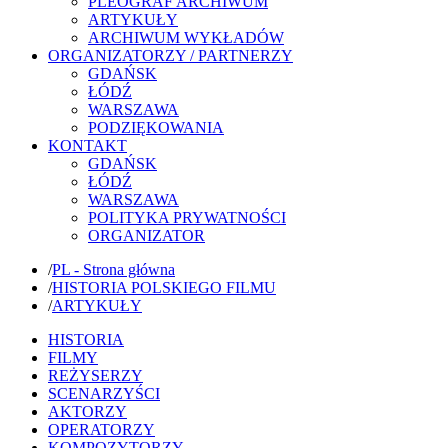
PLEOGRAF ARCHIWUM
ARTYKUŁY
ARCHIWUM WYKŁADÓW
ORGANIZATORZY / PARTNERZY
GDAŃSK
ŁÓDŹ
WARSZAWA
PODZIĘKOWANIA
KONTAKT
GDAŃSK
ŁÓDŹ
WARSZAWA
POLITYKA PRYWATNOŚCI
ORGANIZATOR
/
PL - Strona główna
/
HISTORIA POLSKIEGO FILMU
/
ARTYKUŁY
HISTORIA
FILMY
REŻYSERZY
SCENARZYŚCI
AKTORZY
OPERATORZY
KOMPOZYTORZY