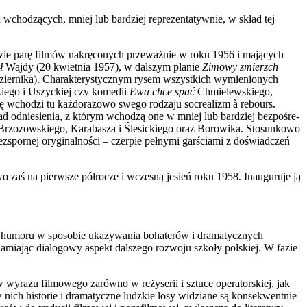
wchodzących, mniej lub bardziej reprezentatywnie, w skład tej
edwie parę filmów nakręconych przeważnie w roku 1956 i mających
ł
Wajdy (20 kwietnia 1957), w dal­szym planie
Zimowy zmierzch
dziernika). Charakterystycznym rysem wszystkich wymienionych
ego i Uszyckiej czy komedii
Ewa chce spać
Chmielewskiego,
 grę wchodzi tu każdorazowo swego rodzaju socrealizm à rebours.
ad odniesienia, z którym wchodzą one w mniej lub bardziej bezpośre­
i Brzozowskiego, Karabasza i Ślesickiego oraz Borowika. Stosunkowo
 bezspornej oryginalności – czerpie pełnymi garściami z doświadczeń
o zaś na pierwsze półrocze i wczesną jesień roku 1958. Inauguruje ją
go humoru w sposobie ukazywania bohaterów i dramatycznych
amiając dialogowy aspekt dalszego rozwoju szkoły polskiej. W fazie
yrazu fil­mowego zarówno w reżyserii i sztuce operatorskiej, jak
 nich historie i dramatyczne ludzkie losy widziane są konsekwentnie