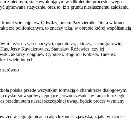
skiem zmiennym, stale ewoluującym w kilkuletnim procesie swego
yć ujmowana statycznie, oraz to, iż z gruntu niesłusznemu założeniu
 w kontekście najpierw Odwilży, potem Października '56, a w końcu
akterze polifonicznym, to znaczy taką, w obrębie której współistnieją
wni: reżyserzy, scenarzyści, operatorzy, aktorzy, scenografowie,
Has, Jerzy Kawalerowicz, Stanisław Różewicz, czy jej
skowski, aktorzy Zbigniew Cybulski, Bogumił Kobiela, Tadeusz
z i wielu innych.
to zarówno
szkoła polska przede wszystkim formacją o charakterze dialogowym.
łego dyskursu współwystępujące „rów­nocześnie” w ramach rozległej
as przedmiotem naszej szczególnej uwagi będzie proces wy­miany
wrzeć w jego granicach całą złożoność zjawiska, z jaką w istocie