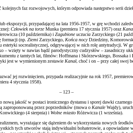
 kolej­nych faz rozwojowych, którym odpowiada następstwo serii dzieł 
 lub ekspozycji, przypadającej na lata 1956-1957, w grę wchodzi zal
cznej:
Człowiek na torze
Munka (premiera 17 stycznia 1957) oraz
Kana
rowicza (10 października) i
Zagubione uczucia
Zarzyc­kiego (21 paź
ę formacji (np.
Ziemi
Zarzyckiego,
Końca nocy
Dziedziny, Komorowski
 estetyki socrealistycznej, odgrywają­cej w nich rolę antytradycji. W
jako – wzięty w nawias bądź parodystyczny cudzysłów – zasadniczy ukł
dokumentu z tamtych lat, filmów: Hoffmana i Skórzewskiego, Bossaka 
etyki jest w wymienionym zestawie
Kanał
, choć i on – przy całej swej
zwać jej rozwinięciem, przypada realizacyjnie na rok 1957, premierow
era 4 stycznia 1958).
– 123 –
o nową jakość w postaci ironicznego dystansu i sporej dawki czarne
izją zaproponowaną przez poprzedników (mowa o
Kanale
Wajdy), uruch
onwickiego (4 sierpnia) i
Wolne miasto
Różewicza (1 września).
ealiz­mem, wyrażające się dążeniem do wykorzystania nowych środków w
szystkich tych utworów stają indy­widualni bohaterowie, a opowiadane w