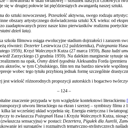
akże – nowatorski w skali światowej – stosunek naszych czołowych twór
je się w drugiej połowie lat pięćdziesiątych awangardą naszej sztuki.
ina do sztuki nowoczesnej. Przeszłość aktywna, swego rodzaju artystyc
te inne obszary artystycznego doświadczenia sztuki XX wieku: od eksp
zo zaadaptowanych przez nasze kino pierwiastków realizmu poetyc­kieg
statni dzień lata).
ka szkoła filmowa osiąga ewolucyjne stadium dojrzałości i zarazem swo
leżą również:
Dezerter
Le­siewicza (12 października),
Pożegnania
Hasa 
utego 1959
), Krzyż Walecznych
Kutza (27 marca 1959),
Baza ludzi um
źwiedź
Zarzyckiego (3 grudnia 1959). Na dalekim marginesie sytuuje s
crealizmem na opak,
Ósmy dzień tygodnia
Aleksandra Forda (premiera
paru aktorów, w tym Cybulskiego, film ten ma bardzo niewiele wspólneg
presje wobec tego ty­tułu przybiorą jednak formę szczególnie drastyczną
j jest wielość różnorodnych propozycji autorskich i bogactwo twórcz
– 124 –
pitalne zna­czenie przypada w tym względzie kontekstowi literackiemu
nspozycji utworu literackiego na ekran i szerzej – symbiozy filmu z lite
y kilka lat wcześniej układ wypełnia się. Energia estetyczna i świat
otyczy to zwła­szcza
Pożegnań
Hasa i
Krzyża Walecznych
Kutza, niosący
(zwłaszcza sensacyjna) w postaci:
Dezer­tera, Pigułek dla Aurelii, Za
ukowanie jej surogatów i rozmaitych tematyczno-stylistycznych naśla