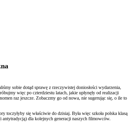
zna
liśmy sobie dotąd sprawę z rzeczywistej doniosłości wydarzenia,
óbujmy więc po czterdziestu latach, jakie upłynęły od realizacji
omen raz jeszcze. Zobaczmy go od nowa, nie sugerując się, o ile to
ory toczyłyby się właściwie do dzisiaj. Była więc szkoła polska klasą
 (i antytradycją) dla kolejnych generacji naszych filmowców.