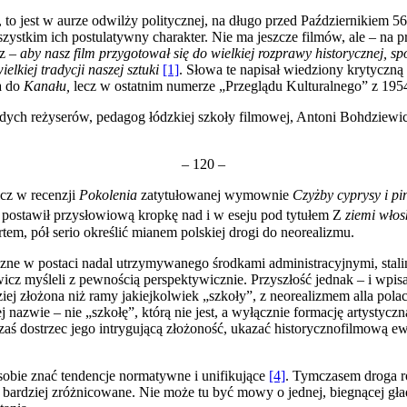
to jest w aurze odwilży politycznej, na długo przed Październikiem 56
stkim ich postulatywny cha­rakter. Nie ma jeszcze filmów, ale – na p
cz –
aby nasz film przygotował się do wielkiej rozprawy historycznej, s
elkiej tradycji naszej sztuki
[1]
. Słowa te napisał wiedziony krytyczną
a do
Kanału,
lecz w ostatnim numerze „Przeglądu Kulturalnego” z 1954
dych reżyserów, pedagog łódzkiej szkoły filmowej, Antoni Bohdziewi
– 120 –
z w re­cenzji
Pokolenia
zatytułowanej wymownie
Czyżby cyprysy i p
, postawił przysłowiową kropkę nad i w eseju pod tytułem Z
ziemi włos
rtem, pół serio określić mianem polskiej drogi do neorealizmu.
ne w postaci nadal utrzymywanego środkami administracyjnymi, stali
icz myśleli z pewnością perspekty­wicznie. Przyszłość jednak – i wpis
ej złożona niż ramy jakiejkolwiek „szkoły”, z neorealizmem alla polac
 nazwie – nie „szkołę”, którą nie jest, a wyłącznie formację artysty
 dostrzec jego intrygującą zło­żoność, ukazać historycznofilmową ewo
sobie znać tendencje normatywne i unifikujące
[4]
. Tymczasem droga ro
 bardziej zróżnicowane. Nie może tu być mowy o jednej, biegnącej gład