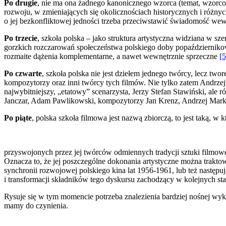
Po drugie
, nie ma ona żadnego kanonicznego wzorca (temat, wzorcow
rozwoju, w zmieniających się okolicznościach historycznych i różnyc
o jej bezkonfliktowej jedności trzeba przeciwstawić świadomość wew
Po trzecie
, szkoła polska – jako struktura artystyczna widziana w s
gorzkich rozczarowań społeczeństwa polskiego doby popaździernikowej 
rozmaite dążenia komplementarne, a nawet wewnętrznie sprzeczne
[5
Po czwarte
, szkoła polska nie jest dziełem jednego twórcy, lecz two
kompozytorzy oraz inni twórcy tych filmów. Nie tylko zatem Andrze
najwybitniejszy, „etatowy” scenarzysta, Jerzy Stefan Stawiń­ski, al
Janczar, Adam Pawlikowski, kompozytorzy Jan Krenz, Andrzej Mark
Po piąte
, polska szkoła filmowa jest nazwą zbiorczą, to jest taką, 
przyswojonych przez jej twórców odmiennych tradycji sztuki filmowe
Oznacza to, że jej po­szczególne dokonania artystyczne można trakt
synchronii rozwojowej polskiego kina lat 1956-1961, lub też nastę
i transformacji składników tego dyskursu zachodzący w kolejnych sta
Rysuje się w tym momencie potrzeba znalezienia bardziej nośnej wykł
mamy do czynienia.