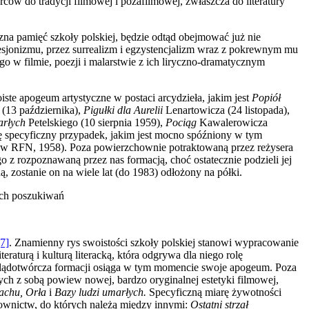
ców do tradycji filmowej i pozafilmowej, zwłaszcza do literatu­ry
zna pamięć szko­ły polskiej, będzie odtąd obejmować już nie
resjonizmu, przez surrealizm i egzystencjalizm wraz z pokrewnym mu
o w filmie, poezji i malarstwie z ich liryczno-dramatycznym
iste apogeum artystyczne w postaci arcydzieła, jakim jest
Popiół
(13 października),
Pigułki dla Aurelii
Lenartowicza (24 listopada),
arłych
Petelskiego (10 sierpnia 1959),
Pociąg
Kawalerowicza
ię specyficzny przypadek, jakim jest mocno spóźniony w tym
 w RFN, 1958). Poza powierzchownie potraktowaną przez reżysera
o z rozpoznawaną przez nas formacją, choć ostatecznie podzieli jej
, zostanie on na wiele lat (do 1983) odłożony na półki.
ych poszukiwań
[7]
. Znamienny rys swoistości szkoły polskiej stanowi wypracowanie
raturą i kulturą literacką, która odgrywa dla niego rolę
opoglądotwórcza formacji osiąga w tym momencie swoje apogeum. Poza
ch z sobą powiew nowej, bardzo oryginalnej estetyki filmowej,
machu, Orła
i
Bazy ludzi umarłych.
Specyficzną miarę żywotności
downictw, do których należą między innymi:
Ostatni strzał