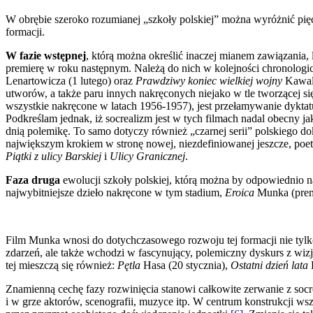
W obrębie szeroko rozumianej „szkoły polskiej” można wyróżnić pięć
formacji.
W fazie wstępnej
, którą można określić inaczej mianem zawiązania,
premierę w roku następnym. Należą do nich w kolejności chronologi
Lenartowicza (1 lutego) oraz
Prawdziwy koniec wielkiej wojny
Kawale
utworów, a także paru innych nakręconych niejako w tle tworzącej si
wszystkie nakręcone w latach 1956-1957), jest przełamywanie dyktatu
Podkreślam jednak, iż socrealizm jest w tych filmach nadal obecny 
dnią polemikę. To samo dotyczy również „czarnej serii” polskiego 
największym krokiem w stro­nę nowej, niezdefiniowanej jeszcze, po
Piątki z ulicy Barskiej
i
Ulicy Granicznej
.
Faza druga
ewolucji szkoły polskiej, którą można by odpowiednio na
najwybitniejsze dzieło nakręcone w tym stadium,
Eroica
Munka (premi
Film Munka wnosi do dotychczasowego rozwoju tej formacji nie tylk
zdarzeń, ale także wchodzi w fascynujący, polemiczny dyskurs z w
tej mieszczą się również:
Pętla
Hasa (20 stycznia),
Ostatni dzień lata
K
Znamienną cechę fazy rozwinięcia stanowi całkowite zerwanie z socr
i w grze aktorów, sceno­grafii, muzyce itp. W centrum konstrukcji w