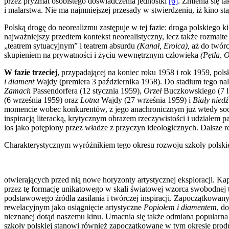
przez pryzmat osobistego doświadczenia jed­nostki
[6]
. Zmienia się t
i malarstwa. Nie ma najmniejszej przesady w stwierdzeniu, iż kino sta
Polską drogę do neorealizmu zastępuje w tej fazie: droga polskiego k
najważniejszy przedtem kontekst neorealistyczny, lecz także rozmai
„teatrem sytuacyjnym” i teatrem absurdu
(Kanał, Eroica),
aż do twórc
skupieniem na prywatności i życiu wewnętrznym człowieka
(Pętla, O
W fazie trzeciej
, przypadającej na koniec roku 1958 i rok 1959, pols
i diament
Wajdy (premiera 3 października 1958). Do stadium tego na
Zamach
Passendorfera (12 stycznia 1959),
Orzeł
Buczkowskiego (7 l
(6 września 1959) oraz
Lotna
Wajdy (27 września 1959) i
Biały nied
momencie wobec konkurentów, z jego anachronicznym już wtedy so
inspiracją literacką, krytycznym obrazem rzeczywistości i udzia­łem 
los jako potępiony przez władze z przyczyn ideologicznych. Dalsze re
Charakterystycznym wyróżnikiem tego okresu rozwoju szkoły polskie
otwierających przed nią nowe horyzonty artystycznej eksploracji. Ka
przez tę formację unikatowe­go w skali światowej wzorca swobodnej tra
podstawowego źródła zasilania i twórczej inspiracji. Zapocząt­kowan
rewela­cyjnym jako osiągnięcie artystyczne
Popiołem i diamentem
, d
nieznanej dotąd naszemu kinu. Umacnia się także odmiana popularna 
szkoły polskiej stanowi również zapoczątkowane w tym okresie prod