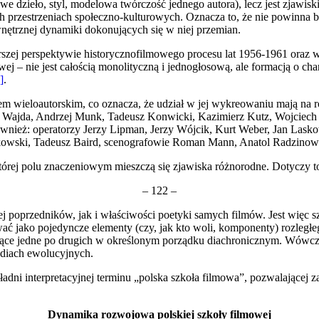
e dzieło, styl, modelowa twórczość jednego autora), lecz jest zjawi
h prze­strzeniach społeczno-kulturowych. Oznacza to, że nie powinna b
nętrznej dynamiki dokonujących się w niej przemian.
zerszej perspektywie historycznofilmowego procesu lat 1956-1961 oraz
– nie jest całością monoli­tyczną i jednogłosową, ale formacją o char
]
.
rem wieloautorskim, co oznacza, że udział w jej wykreowaniu mają na ró
j Wajda, Andrzej Munk, Tade­usz Konwicki, Kazimierz Kutz, Wojciech 
e również: operatorzy Jerzy Lipman, Jerzy Wójcik, Kurt Weber, Jan La­
owski, Tadeusz Baird, sce­nografowie Roman Mann, Anatol Radzinowic
w której polu znaczeniowym mieszczą się zjawiska różnorodne. Dotyczy 
– 122 –
j poprze­dników, jak i właściwości poetyki samych filmów. Jest więc 
ować jako pojedyncze elementy (czy, jak kto woli, komponenty) rozleg
pujące jedne po drugich w określonym porządku diachronicznym. Wówcz
­diach ewolucyjnych.
adni interpretacyjnej terminu „polska szkoła filmowa”, pozwalającej za
Dynamika rozwojowa polskiej szkoły filmowej