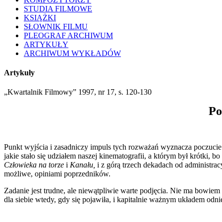
STUDIA FILMOWE
KSIĄŻKI
SŁOWNIK FILMU
PLEOGRAF ARCHIWUM
ARTYKUŁY
ARCHIWUM WYKŁADÓW
Artykuły
„
Kwartalnik Filmowy” 1997, nr 17, s. 120-130
Po
Punkt wyjścia i zasadniczy impuls tych rozważań wyznacza poczucie 
jakie stało się udziałem naszej kinematografii, a którym był krótki, 
Człowieka na torze
i
Kanału,
i z górą trzech dekadach od administrac
moż­liwe, opiniami poprzedników.
Zadanie jest trudne, ale niewątpliwie warte podjęcia. Nie ma bowiem w
dla siebie wtedy, gdy się pojawiła, i kapitalnie ważnym układem odnie