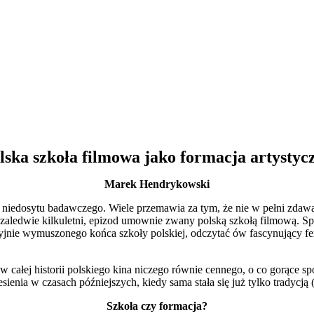
lska szkoła filmowa jako formacja artystyc
Marek Hendrykowski
niedo­sytu badawczego. Wiele przemawia za tym, że nie w pełni zdawa
bo zaledwie kilkuletni, epizod umow­nie zwany polską szkołą filmową. Spr
yjnie wymuszonego końca szkoły polskiej, odczytać ów fascynujący fen
 ca­łej historii polskiego kina niczego równie cennego, o co gorące sp
sienia w czasach późniejszych, kiedy sama stała się już tylko tradycją
Szkoła czy formacja?