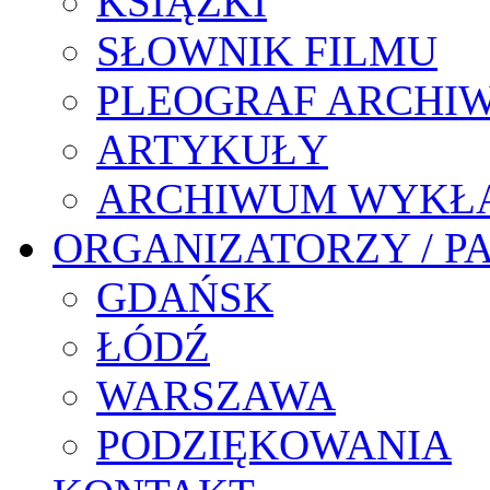
KSIĄŻKI
SŁOWNIK FILMU
PLEOGRAF ARCHI
ARTYKUŁY
ARCHIWUM WYKŁ
ORGANIZATORZY / P
GDAŃSK
ŁÓDŹ
WARSZAWA
PODZIĘKOWANIA