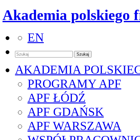
Akademia polskiego f
EN
AKADEMIA POLSKIE
PROGRAMY APF
APF ŁÓDŹ
APF GDAŃSK
APF WARSZAWA
WSPÓŁPRACOWNI