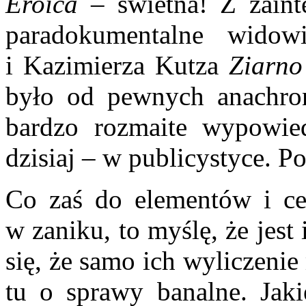
Eroica
– świetna! Z zaint
paradokumentalne widow
i Kazimierza Kutza
Ziarno
było od pewnych anachron
bardzo rozmaite wypowied
dzisiaj – w publicystyce. P
Co zaś do elementów i cec
w zaniku, to myślę, że jest
się, że samo ich wyliczenie
tu o sprawy banalne. Jak