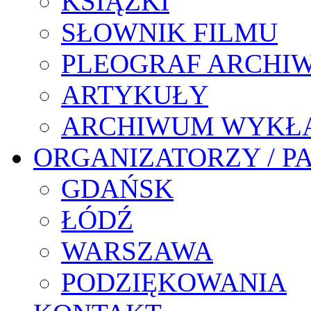
KSIĄŻKI
SŁOWNIK FILMU
PLEOGRAF ARCHI
ARTYKUŁY
ARCHIWUM WYKŁ
ORGANIZATORZY / P
GDAŃSK
ŁÓDŹ
WARSZAWA
PODZIĘKOWANIA