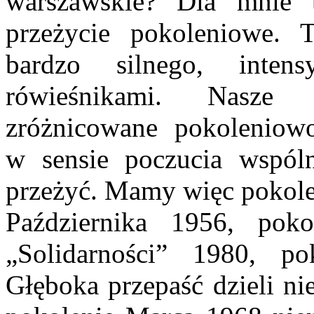
warszawskie? Dla mnie t
przeżycie pokoleniowe. T
bardzo silnego, inte
rówieśnikami. Nasze 
zróżnicowane pokoleniowo
w sensie poczucia wspóln
przeżyć. Mamy więc pokole
Października 1956, pok
„Solidarności” 1980, po
Głęboka przepaść dzieli ni