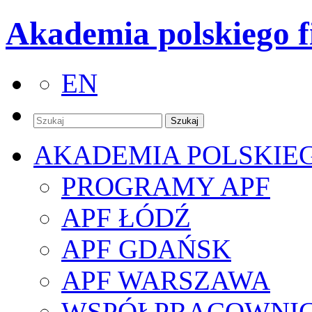
Akademia polskiego f
EN
AKADEMIA POLSKIE
PROGRAMY APF
APF ŁÓDŹ
APF GDAŃSK
APF WARSZAWA
WSPÓŁPRACOWNI