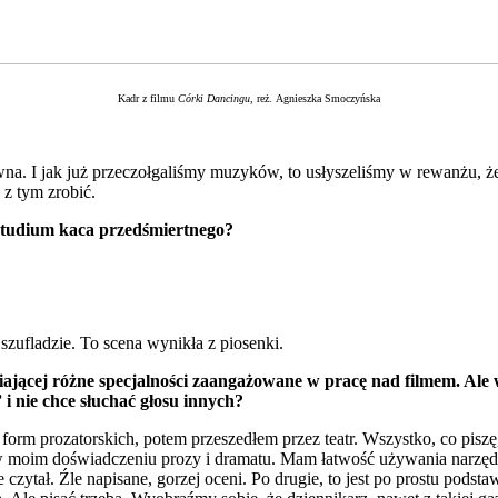
Kadr z filmu
Córki Dancingu
, reż. Agnieszka Smoczyńska
a. I jak już przeczołgaliśmy muzyków, to usłyszeliśmy w rewanżu, że 
 z tym zrobić.
e studium kaca przedśmiertnego?
zufladzie. To scena wynikła z piosenki.
ającej różne specjalności zaangażowane w pracę nad filmem. Ale w
 i nie chce słuchać głosu innych?
form prozatorskich, potem przeszedłem przez teatr. Wszystko, co piszę, 
w moim doświadczeniu prozy i dramatu. Mam łatwość używania narzędzia
 czytał. Źle napisane, gorzej oceni. Po drugie, to jest po prostu podst