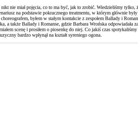
nikt nie miał pojęcia, co to ma być, jak to zrobić. Wiedzieliśmy tylko
nariusz na podstawie pokracznego treatmentu, w którym głównie były 
horeografem, byłem w stałym kontakcie z zespołem Ballady i Romanse, 
ka, a także Ballady i Romanse, gdzie Barbara Wrońska odpowiadała za 
iałem scenę i prosiłem o piosenkę do niej. Co jakiś czas spotykaliśmy
zyczny bardzo wpłynął na kształt syreniego ogona.