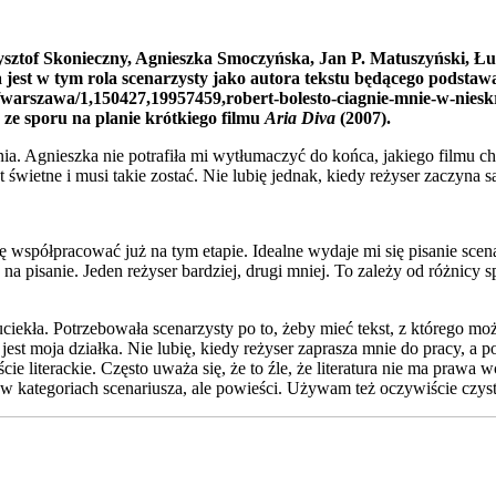
zysztof Skonieczny, Agnieszka Smoczyńska, Jan P. Matuszyński, Ł
ka jest w tym rola scenarzysty jako autora tekstu będącego podsta
/warszawa/1,150427,19957459,robert-bolesto-ciagnie-mnie-w-ni
ze sporu na planie krótkiego filmu
Aria Diva
(2007).
a. Agnieszka nie potrafiła mi wytłumaczyć do końca, jakiego filmu ch
 świetne i musi takie zostać. Nie lubię jednak, kiedy reżyser zaczyna 
się współpracować już na tym etapie. Idealne wydaje mi się pisanie s
isanie. Jeden reżyser bardziej, drugi mniej. To zależy od różnicy spojr
uciekła. Potrzebowała scenarzysty po to, żeby mieć tekst, z którego mo
est moja działka. Nie lubię, kiedy reżyser zaprasza mnie do pracy, a 
e literackie. Często uważa się, że to źle, że literatura nie ma prawa 
 w kategoriach scenariusza, ale powieści. Używam też oczywiście czysteg