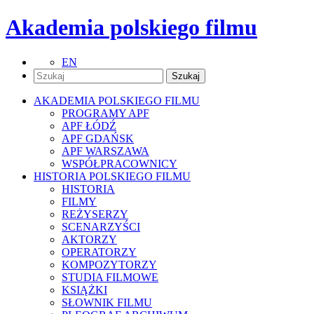
Akademia polskiego filmu
EN
AKADEMIA POLSKIEGO FILMU
PROGRAMY APF
APF ŁÓDŹ
APF GDAŃSK
APF WARSZAWA
WSPÓŁPRACOWNICY
HISTORIA POLSKIEGO FILMU
HISTORIA
FILMY
REŻYSERZY
SCENARZYŚCI
AKTORZY
OPERATORZY
KOMPOZYTORZY
STUDIA FILMOWE
KSIĄŻKI
SŁOWNIK FILMU