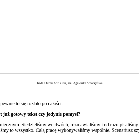
Kadr z filmu
Aria Diva
, reż. Agnieszka Smoczyńska
ewnie to się rozlało po całości.
 już gotowy tekst czy jedynie pomysł?
iecznym. Siedzieliśmy we dwóch, rozmawialiśmy i od razu pisaliśmy 
liśmy to wszystko. Całą pracę wykonywaliśmy wspólnie. Scenariusz sz