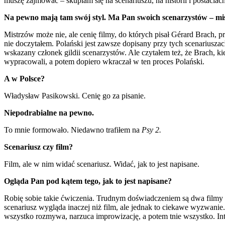
muszę zajmować – skupiam się na scenariuszu, na historii i postaciac
Na pewno mają tam swój styl. Ma Pan swoich scenarzystów – mi
Mistrzów może nie, ale cenię filmy, do których pisał Gérard Brach, 
nie doczytałem. Polański jest zawsze dopisany przy tych scenariuszac
wskazany członek gildii scenarzystów. Ale czytałem też, że Brach, ki
wypracowali, a potem dopiero wkraczał w ten proces Polański.
A w Polsce?
Władysław Pasikowski. Cenię go za pisanie.
Niepodrabialne na pewno.
To mnie formowało. Niedawno trafiłem na
Psy 2.
Scenariusz czy film?
Film, ale w nim widać scenariusz. Widać, jak to jest napisane.
Ogląda Pan pod kątem tego, jak to jest napisane?
Robię sobie takie ćwiczenia. Trudnym doświadczeniem są dwa filmy
scenariusz wygląda inaczej niż film, ale jednak to ciekawe wyzwanie
wszystko rozmywa, narzuca improwizację, a potem tnie wszystko. Inte