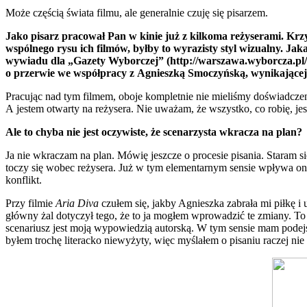
Może częścią świata filmu, ale generalnie czuję się pisarzem.
Jako pisarz pracował Pan w kinie już z kilkoma reżyserami. Kr
wspólnego rysu ich filmów, byłby to wyrazisty styl wizualny. Ja
wywiadu dla „Gazety Wyborczej” (http://warszawa.wyborcza.pl
o przerwie we współpracy z Agnieszką Smoczyńską, wynikającej 
Pracując nad tym filmem, oboje kompletnie nie mieliśmy doświadczeni
A jestem otwarty na reżysera. Nie uważam, że wszystko, co robię, jest
Ale to chyba nie jest oczywiste, że scenarzysta wkracza na plan?
Ja nie wkraczam na plan. Mówię jeszcze o procesie pisania. Staram 
toczy się wobec reżysera. Już w tym elementarnym sensie wpływa on na p
konflikt.
Przy filmie
Aria Diva
czułem się, jakby Agnieszka zabrała mi piłkę i 
główny żal dotyczył tego, że to ja mogłem wprowadzić te zmiany. To j
scenariusz jest moją wypowiedzią autorską. W tym sensie mam podejści
byłem trochę literacko niewyżyty, więc myślałem o pisaniu raczej nie