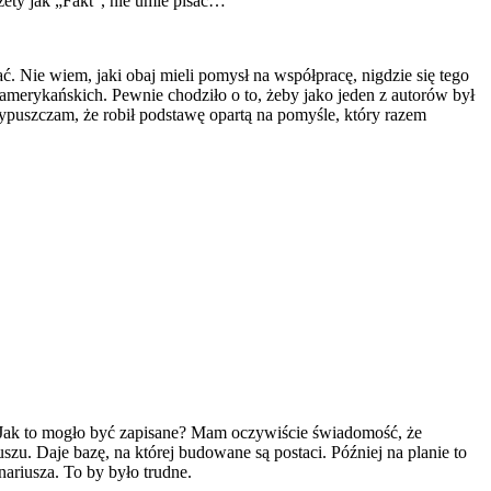
azety jak „Fakt”, nie umie pisać…
ć. Nie wiem, jaki obaj mieli pomysł na współpracę, nigdzie się tego
h amerykańskich. Pewnie chodziło o to, żeby jako jeden z autorów był
rzypuszczam, że robił podstawę opartą na pomyśle, który razem
 Jak to mogło być zapisane? Mam oczywiście świadomość, że
zu. Daje bazę, na której budowane są postaci. Później na planie to
ariusza. To by było trudne.