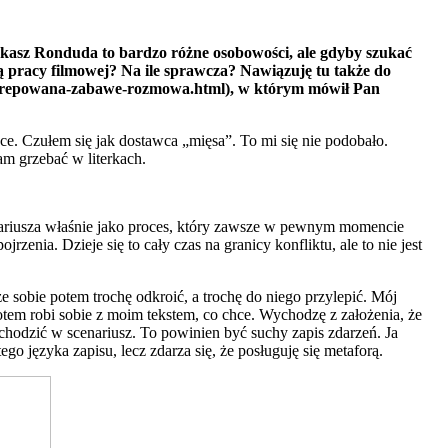
ukasz Ronduda to bardzo różne osobowości, ale gdyby szukać
wą pracy filmowej? Na ile sprawcza? Nawiązuję tu także do
eskrepowana-zabawe-rozmowa.html), w którym mówił Pan
ce. Czułem się jak dostawca „mięsa”. To mi się nie podobało.
sam grzebać w literkach.
cenariusza właśnie jako proces, który zawsze w pewnym momencie
zenia. Dzieje się to cały czas na granicy konfliktu, ale to nie jest
że sobie potem trochę odkroić, a trochę do niego przylepić. Mój
potem robi sobie z moim tekstem, co chce. Wychodzę z założenia, że
wchodzić w scenariusz. To powinien być suchy zapis zdarzeń. Ja
o języka zapisu, lecz zdarza się, że posługuję się metaforą.