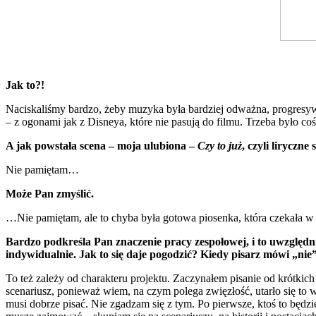
Jak to?!
Naciskaliśmy bardzo, żeby muzyka była bardziej odważna, progresywn
– z ogonami jak z Disneya, które nie pasują do filmu. Trzeba było coś
A jak powstała scena – moja ulubiona –
Czy to już
, czyli liryczn
Nie pamiętam…
Może Pan zmyślić.
…Nie pamiętam, ale to chyba była gotowa piosenka, która czekała w s
Bardzo podkreśla Pan znaczenie pracy zespołowej, i to uwzględni
indywidualnie. Jak to się daje pogodzić? Kiedy pisarz mówi „nie”
To też zależy od charakteru projektu. Zaczynałem pisanie od krótkich 
scenariusz, ponieważ wiem, na czym polega zwięzłość, utarło się to 
musi dobrze pisać. Nie zgadzam się z tym. Po pierwsze, ktoś to będzie