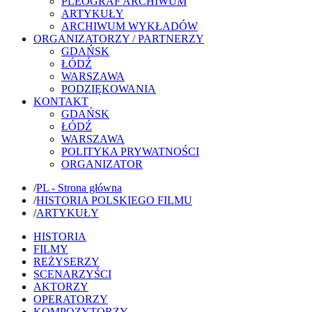
PLEOGRAF ARCHIWUM
ARTYKUŁY
ARCHIWUM WYKŁADÓW
ORGANIZATORZY / PARTNERZY
GDAŃSK
ŁÓDŹ
WARSZAWA
PODZIĘKOWANIA
KONTAKT
GDAŃSK
ŁÓDŹ
WARSZAWA
POLITYKA PRYWATNOŚCI
ORGANIZATOR
/
PL - Strona główna
/
HISTORIA POLSKIEGO FILMU
/
ARTYKUŁY
HISTORIA
FILMY
REŻYSERZY
SCENARZYŚCI
AKTORZY
OPERATORZY
KOMPOZYTORZY