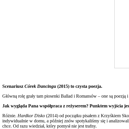
Scenariusz
Córek Dancingu
(2015)
to czysta poezja.
Główną rolę grały tam piosenki Ballad i Romansów – one są poezją i p
Jak wygląda Pana współpraca z reżyserem? Punktem wyjścia jest
Różnie.
Hardkor Disko
(2014) od początku pisałem z Krzyśkiem Skon
indywidualnie w domu, a później znów spotykaliśmy się i analizowa
chce. Od razu wiedział, który pomysł nie jest trafny.