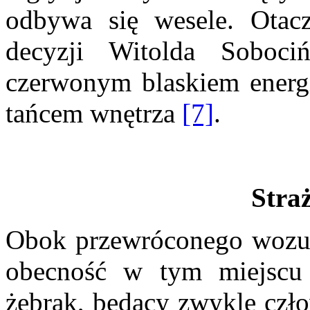
odbywa się wesele. Otac
decyzji Witolda Sobociń
czerwonym blaskiem energ
tańcem wnętrza
[7]
.
Stra
Obok przewróconego wozu p
obecność w tym miejscu 
żebrak, będący zwykle czło