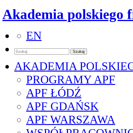
Akademia polskiego f
EN
AKADEMIA POLSKIE
PROGRAMY APF
APF ŁÓDŹ
APF GDAŃSK
APF WARSZAWA
WSPÓŁPRACOWNI