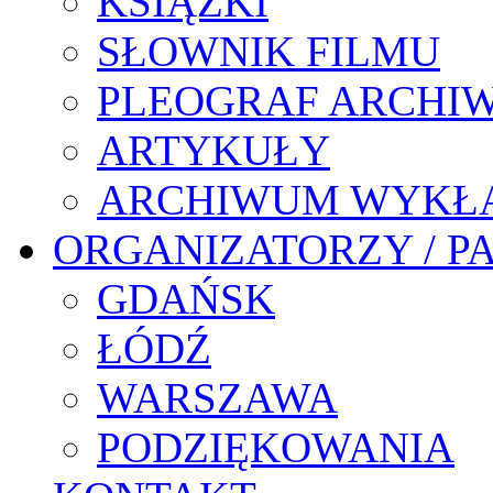
KSIĄŻKI
SŁOWNIK FILMU
PLEOGRAF ARCHI
ARTYKUŁY
ARCHIWUM WYKŁ
ORGANIZATORZY / P
GDAŃSK
ŁÓDŹ
WARSZAWA
PODZIĘKOWANIA