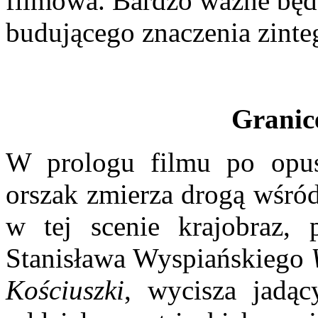
filmowa. Bardzo ważne będz
budującego znaczenia zint
Granice
W prologu filmu po opus
orszak zmierza drogą wśró
w tej scenie krajobraz, 
Stanisława Wyspiańskiego
Kościuszki
, wycisza jadąc