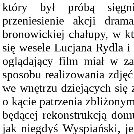
który był próbą sięgn
przeniesienie akcji dra
bronowickiej chałupy, w kt
się wesele Lucjana Rydla 
oglądający film miał w z
sposobu realizowania zdję
we wnętrzu dziejących się 
o kącie patrzenia zbliżony
będącej rekonstrukcją domu
jak niegdyś Wyspiański, j