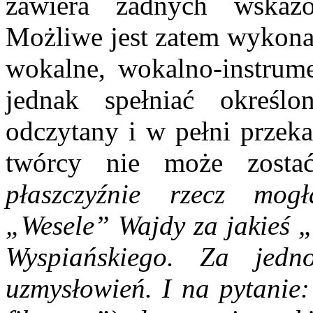
zawiera żadnych wskaz
Możliwe jest zatem wykonan
wokalne, wokalno-instrum
jednak spełniać określ
odczytany i w pełni przeka
twórcy nie może zosta
płaszczyźnie rzecz
mogł
„Wesele” Wajdy za jakieś 
Wyspiańskiego. Za jedn
uzmysłowień. I na pytanie: