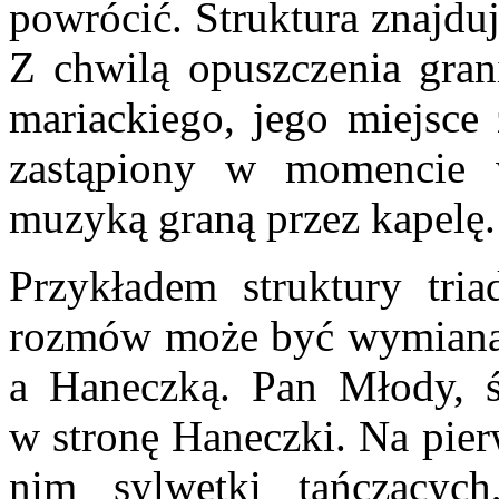
powrócić. Struktura znajdu
Z chwilą opuszczenia grani
mariackiego, jego miejsce
zastąpiony w momencie 
muzyką graną przez kape
Przykładem struktury tria
rozmów może być wymian
a Haneczką. Pan Młody, śm
w stronę Haneczki. Na pier
nim sylwetki tańczącyc