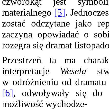
czworokąt jest symbol
materialnego
[5]
. Jednocze
zostać odczytane jako rep
zaczyna opowiadać o sobi
rozegra się dramat listopad
Przestrzeń ta ma charak
interpretacje
Wesela
stwi
w odróżnieniu od dramatu –
[6]
, odwoływały się do f
możliwość wychodze-