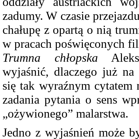
oddziały austriackich wo
zadumy. W czasie przejazdu
chałupę z opartą o nią tru
w pracach poświęconych f
Trumna chłopska
Aleksa
wyjaśnić, dlaczego już na 
się tak wyraźnym cytatem 
zadania pytania o sens wp
„ożywionego” malarstwa.
Jedno z wyjaśnień może by