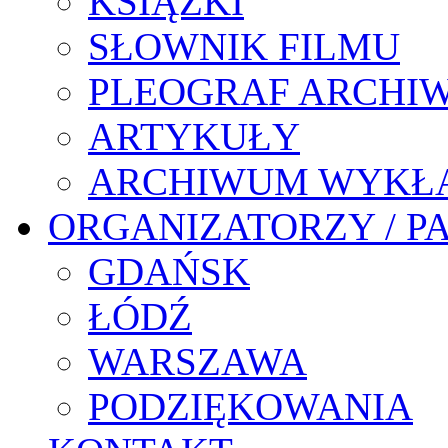
KSIĄŻKI
SŁOWNIK FILMU
PLEOGRAF ARCHI
ARTYKUŁY
ARCHIWUM WYKŁ
ORGANIZATORZY / P
GDAŃSK
ŁÓDŹ
WARSZAWA
PODZIĘKOWANIA