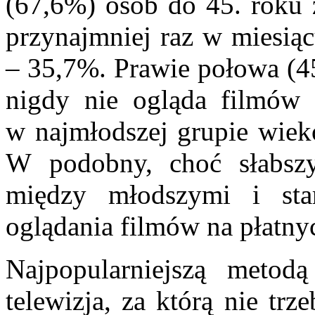
(67,6%) osób do 45. roku 
przynajmniej raz w miesiąc
– 35,7%. Prawie połowa (4
nigdy nie ogląda filmów 
w najmłodszej grupie wieko
W podobny, choć słabszy 
między młodszymi i st
oglądania filmów na płatny
Najpopularniejszą metod
telewizja, za którą nie tr