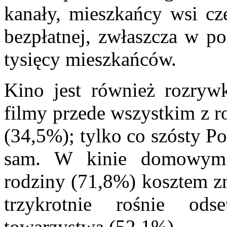
kanały, mieszkańcy wsi czę
bezpłatnej, zwłaszcza w p
tysięcy mieszkańców.
Kino jest również rozryw
filmy przede wszystkim z r
(34,5%); tylko co szósty P
sam. W kinie domowym j
rodziny (71,8%) kosztem zn
trzykrotnie rośnie od
towarzystwa (52,1%).