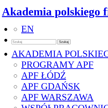
Akademia polskiego f
EN
AKADEMIA POLSKIE
PROGRAMY APF
APF ŁÓDŹ
APF GDAŃSK
APF WARSZAWA
WSPÓŁPRACOWNI