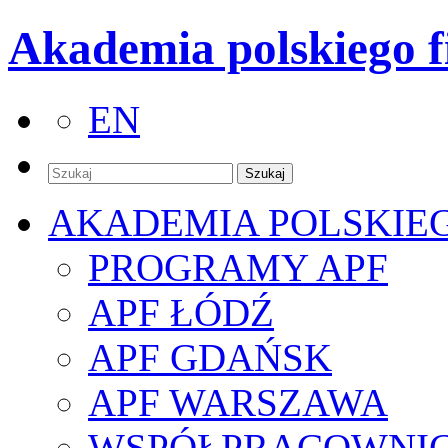
Akademia polskiego f
EN
AKADEMIA POLSKIE
PROGRAMY APF
APF ŁÓDŹ
APF GDAŃSK
APF WARSZAWA
WSPÓŁPRACOWNI