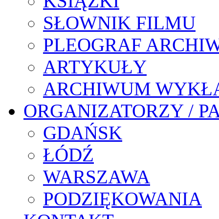
KSIĄŻKI
SŁOWNIK FILMU
PLEOGRAF ARCHI
ARTYKUŁY
ARCHIWUM WYKŁ
ORGANIZATORZY / P
GDAŃSK
ŁÓDŹ
WARSZAWA
PODZIĘKOWANIA