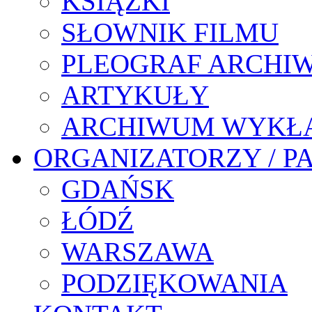
KSIĄŻKI
SŁOWNIK FILMU
PLEOGRAF ARCHI
ARTYKUŁY
ARCHIWUM WYKŁ
ORGANIZATORZY / P
GDAŃSK
ŁÓDŹ
WARSZAWA
PODZIĘKOWANIA