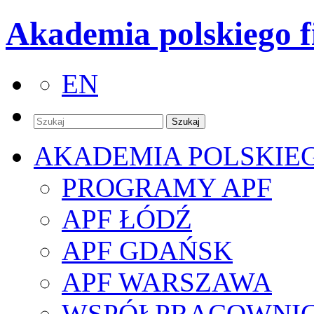
Akademia polskiego f
EN
AKADEMIA POLSKIE
PROGRAMY APF
APF ŁÓDŹ
APF GDAŃSK
APF WARSZAWA
WSPÓŁPRACOWNI