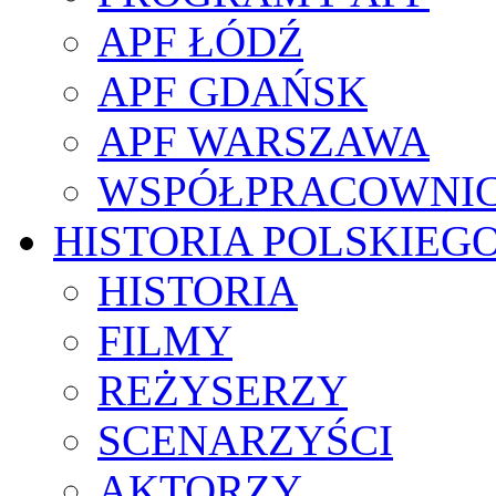
APF ŁÓDŹ
APF GDAŃSK
APF WARSZAWA
WSPÓŁPRACOWNI
HISTORIA POLSKIEG
HISTORIA
FILMY
REŻYSERZY
SCENARZYŚCI
AKTORZY