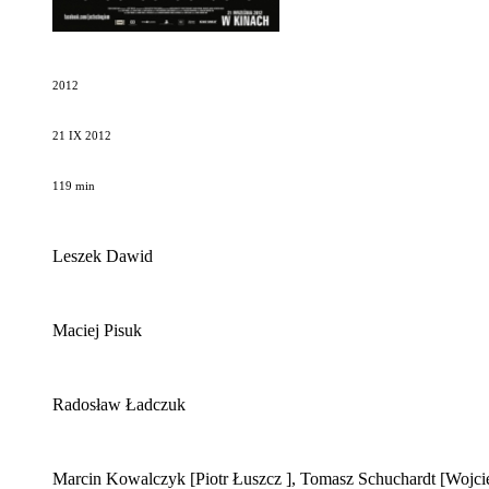
2012
21 IX 2012
119 min
Leszek Dawid
Maciej Pisuk
Radosław Ładczuk
Marcin Kowalczyk
[Piotr Łuszcz ]
, Tomasz Schuchardt
[Wojci