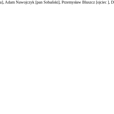
u]
, Adam Nawojczyk
[pan Sobański]
, Przemysław Bluszcz
[ojciec ]
, 