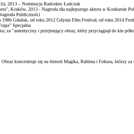
ch), 2013 – Nominacja Radosław Ładczuk
ra", Kraków, 2013 - Nagroda dla najlepszego aktora w Konkursie Po
Nagroda Publiczności
do 1986 Gdańsk, od roku 2012 Gdynia Film Festival; od roku 2014 F
Frapa" Specjalna
 za "autentyczny i przejmujący obraz, który przyciągnął do kin półto
. Obraz koncentruje się na historii Magika, Rahima i Fokusa, którzy za