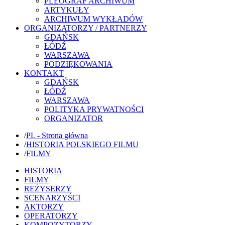
PLEOGRAF ARCHIWUM
ARTYKUŁY
ARCHIWUM WYKŁADÓW
ORGANIZATORZY / PARTNERZY
GDAŃSK
ŁÓDŹ
WARSZAWA
PODZIĘKOWANIA
KONTAKT
GDAŃSK
ŁÓDŹ
WARSZAWA
POLITYKA PRYWATNOŚCI
ORGANIZATOR
/
PL - Strona główna
/
HISTORIA POLSKIEGO FILMU
/
FILMY
HISTORIA
FILMY
REŻYSERZY
SCENARZYŚCI
AKTORZY
OPERATORZY
KOMPOZYTORZY