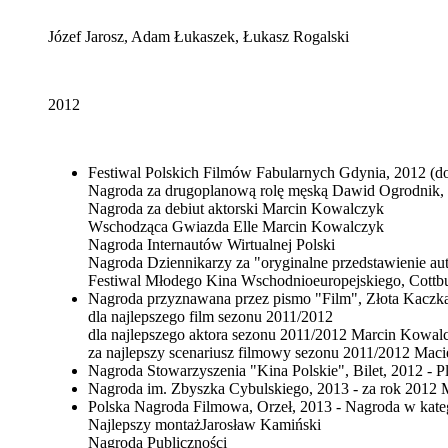
Józef Jarosz, Adam Łukaszek, Łukasz Rogalski
2012
Festiwal Polskich Filmów Fabularnych Gdynia, 2012 (do
Nagroda za drugoplanową rolę męską Dawid Ogrodnik,
Nagroda za debiut aktorski Marcin Kowalczyk
Wschodząca Gwiazda Elle Marcin Kowalczyk
Nagroda Internautów Wirtualnej Polski
Nagroda Dziennikarzy za "oryginalne przedstawienie aute
Festiwal Młodego Kina Wschodnioeuropejskiego, Cottbu
Nagroda przyznawana przez pismo "Film", Złota Kaczka
dla najlepszego film sezonu 2011/2012
dla najlepszego aktora sezonu 2011/2012 Marcin Kowal
za najlepszy scenariusz filmowy sezonu 2011/2012 Maci
Nagroda Stowarzyszenia "Kina Polskie", Bilet, 2012 - P
Nagroda im. Zbyszka Cybulskiego, 2013 - za rok 2012
Polska Nagroda Filmowa, Orzeł, 2013 - Nagroda w kateg
Najlepszy montażJarosław Kamiński
Nagroda Publiczności