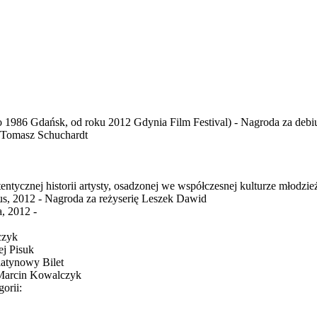
 1986 Gdańsk, od roku 2012 Gdynia Film Festival) - Nagroda za debiu
 Tomasz Schuchardt
ntycznej historii artysty, osadzonej we współczesnej kulturze młodzi
s, 2012 - Nagroda za reżyserię Leszek Dawid
, 2012 -
czyk
ej Pisuk
latynowy Bilet
 Marcin Kowalczyk
orii: