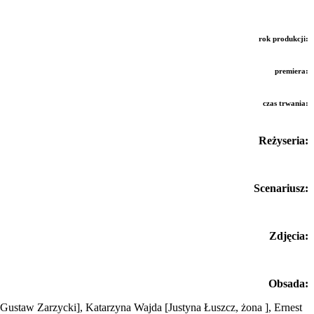
rok produkcji:
premiera:
czas trwania:
Reżyseria:
Scenariusz:
Zdjęcia:
Obsada:
[Gustaw Zarzycki]
, Katarzyna Wajda
[Justyna Łuszcz, żona ]
, Ernest