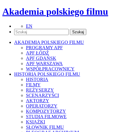
Akademia polskiego filmu
EN
AKADEMIA POLSKIEGO FILMU
PROGRAMY APF
APF ŁÓDŹ
APF GDAŃSK
APF WARSZAWA
WSPÓŁPRACOWNICY
HISTORIA POLSKIEGO FILMU
HISTORIA
FILMY
REŻYSERZY
SCENARZYŚCI
AKTORZY
OPERATORZY
KOMPOZYTORZY
STUDIA FILMOWE
KSIĄŻKI
SŁOWNIK FILMU