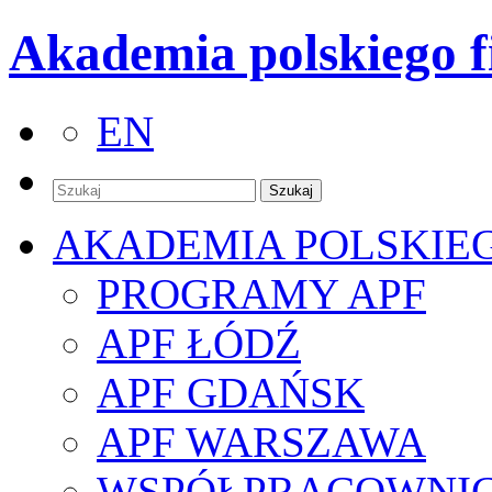
Akademia polskiego f
EN
AKADEMIA POLSKIE
PROGRAMY APF
APF ŁÓDŹ
APF GDAŃSK
APF WARSZAWA
WSPÓŁPRACOWNI