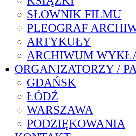
KSIĄŻKI
SŁOWNIK FILMU
PLEOGRAF ARCHI
ARTYKUŁY
ARCHIWUM WYKŁ
ORGANIZATORZY / P
GDAŃSK
ŁÓDŹ
WARSZAWA
PODZIĘKOWANIA