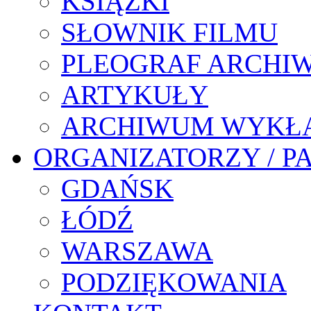
KSIĄŻKI
SŁOWNIK FILMU
PLEOGRAF ARCHI
ARTYKUŁY
ARCHIWUM WYKŁ
ORGANIZATORZY / P
GDAŃSK
ŁÓDŹ
WARSZAWA
PODZIĘKOWANIA