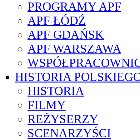
PROGRAMY APF
APF ŁÓDŹ
APF GDAŃSK
APF WARSZAWA
WSPÓŁPRACOWNI
HISTORIA POLSKIEG
HISTORIA
FILMY
REŻYSERZY
SCENARZYŚCI