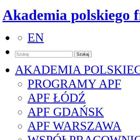
Akademia polskiego f
EN
AKADEMIA POLSKIE
PROGRAMY APF
APF ŁÓDŹ
APF GDAŃSK
APF WARSZAWA
WSPÓŁPRACOWNI