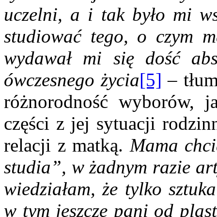
uczelni, a i tak było mi w
studiować tego, o czym m
wydawał mi się dość abs
ówczesnego życia
[5]
– tłum
różnorodność wyborów, j
części z jej sytuacji rodz
relacji z matką.
Mama chci
studia”, w żadnym razie ar
wiedziałam, że tylko sztuk
w tym jeszcze pani od plas