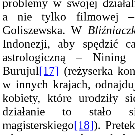
problemy w swojej działaln
a nie tylko filmowej – 
Goliszewska. W
Bliźniac
Indonezji, aby spędzić c
astrologiczną – Nining
Burujul
[17]
(reżyserka kon
w innych krajach, odnajduj
kobiety, które urodziły
działanie to stało 
magisterskiego
[18]
). Pret