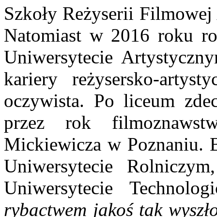
Szkoły Reżyserii Filmowej
Natomiast w 2016 roku roz
Uniwersytecie Artystyczn
kariery reżysersko-artys
oczywista. Po liceum zde
przez rok filmoznaws
Mickiewicza w Poznaniu. B
Uniwersytecie Rolniczym
Uniwersytecie Technolo
rybactwem jakoś tak wyszło