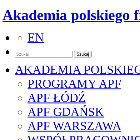
Akademia polskiego f
EN
AKADEMIA POLSKIE
PROGRAMY APF
APF ŁÓDŹ
APF GDAŃSK
APF WARSZAWA
WSPÓŁPRACOWNI