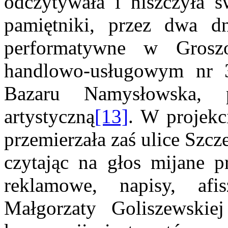
odczytywała i niszczyła sw
pamiętniki, przez dwa dn
performatywne w Grosz
handlowo-usługowym nr 3
Bazaru Namysłowska, 
artystyczną
[13]
. W projek
przemierzała zaś ulice Szc
czytając na głos mijane p
reklamowe, napisy, afi
Małgorzaty Goliszewskiej