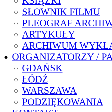
KSIĄŻKI
SŁOWNIK FILMU
PLEOGRAF ARCHI
ARTYKUŁY
ARCHIWUM WYKŁ
ORGANIZATORZY / P
GDAŃSK
ŁÓDŹ
WARSZAWA
PODZIĘKOWANIA