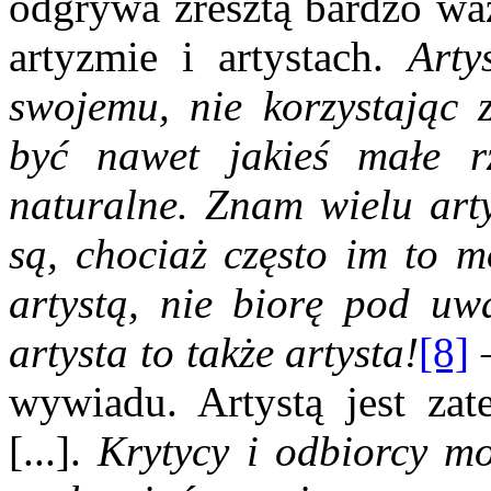
odgrywa zresztą bardzo waż
artyzmie i artystach.
Arty
swojemu, nie korzystając
być nawet jakieś małe r
naturalne. Znam wielu arty
są, chociaż często im to 
artystą, nie biorę pod uw
artysta to także artysta!
[8]
–
wywiadu. Artystą jest za
[...].
Krytycy i odbiorcy mo