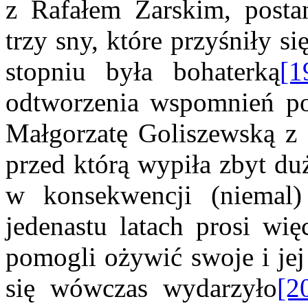
z Rafałem Żarskim, posta
trzy sny, które przyśniły s
stopniu była bohaterką
[1
odtworzenia wspomnień po
Małgorzatę Goliszewską z o
przed którą wypiła zbyt du
w konsekwencji (niemal)
jedenastu latach prosi wi
pomogli ożywić swoje i jej
się wówczas wydarzyło
[2