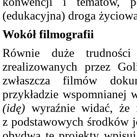
konwencji i tematów, p
(edukacyjna) droga życiowa
Wokół filmografii
Równie duże trudnośc
zrealizowanych przez Gol
zwłaszcza filmów dok
przykładzie wspomnianej 
(idę)
wyraźnie widać, że
z podstawowych środków je
obydwa te projekty wpisują