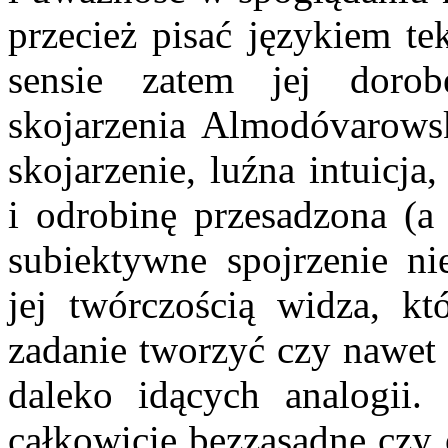
przecież pisać językiem 
sensie zatem jej doro
skojarzenia Almodóvarowsk
skojarzenie, luźna intuicja
i odrobinę przesadzona (a
subiektywne spojrzenie ni
jej twórczością widza, k
zadanie tworzyć czy nawet
daleko idących analogii. 
całkowicie bezzasadne czy 