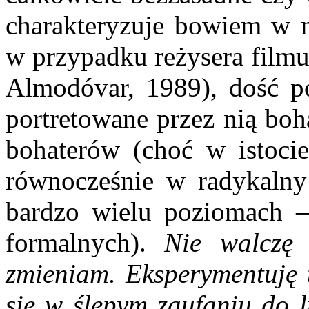
charakteryzuje bowiem w 
w przypadku reżysera film
Almodóvar, 1989), dość p
portretowane przez nią boh
bohaterów (choć w istocie
równocześnie w radykalny 
bardzo wielu poziomach –
formalnych).
Nie walczę 
zmieniam. Eksperymentuję 
się w ślepym zaufaniu do l