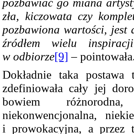
pozbawiać go miana artysty.
zła, kiczowata czy komple
pozbawiona wartości, jest 
źródłem wielu inspiracj
w odbiorze
[9]
– pointowała
Dokładnie taka postawa 
zdefiniowała cały jej doro
bowiem różnorodna, 
niekonwencjonalna, nieki
i prowokacyjna, a przez t