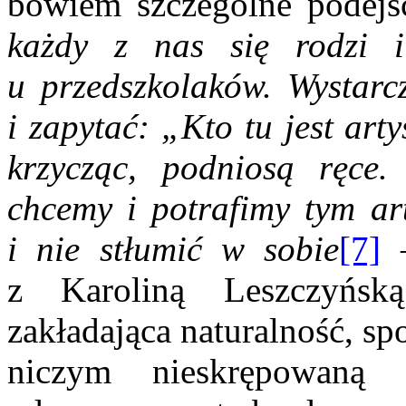
bowiem szczególne podejśc
każdy z nas się rodzi i
u przedszkolaków. Wystarcz
i zapytać: „Kto tu jest arty
krzycząc, podniosą ręce.
chcemy i potrafimy tym art
i nie stłumić w sobie
[7]
–
z Karoliną Leszczyńską
zakładająca naturalność, sp
niczym nieskrępowaną s