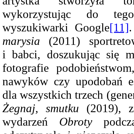
artystka stworzyła t
wykorzystując do teg
wyszukiwarki Google
[11]
marysia
(2011) sportret
i babci, doszukując się m
fotografie podobieństwom,
nawyków czy upodobań est
dla wszystkich trzech (gener
Żegnaj, smutku
(2019), 
wydarzeń
Obroty
podcz