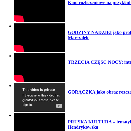
Kino rozliczeniowe na przykł
GODZINY NADZIEI jako próba p
Marszałek
TRZECIA CZĘŚĆ NOCY: intelektu
GORĄCZKA jako obraz rozczar
PRUSKA KULTURA – tematyka i 
Hendrykowska