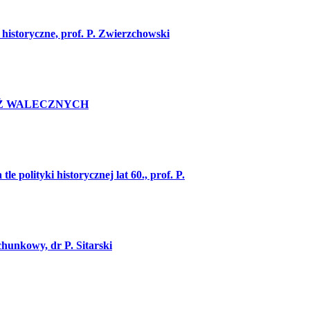
historyczne, prof. P. Zwierzchowski
RZYŻ WALECZNYCH
e polityki historycznej lat 60., prof. P.
unkowy, dr P. Sitarski