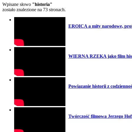
Wpisane słowo
"historia"
zostało znalezione na 73 stronach.
EROICA a mity narodowe, prof
WIERNA RZEKA jako film histo
Powiązanie historii z codzien
Twórczość filmowa Jerzego Hof