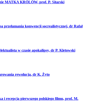
adzie MATKA KRÓLÓW, prof. P. Sitarski
rzełamania konwencji socrealistycznej, dr Rafał
alista w czasie apokalipsy, dr P. Kletowski
owania rewolucją, dr K. Żyto
recepcja pierwszego polskiego filmu, prof. M.