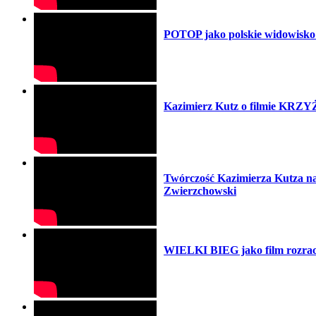
POTOP jako polskie widowisko 
Kazimierz Kutz o filmie K
Twórczość Kazimierza Kutza na tl
Zwierzchowski
WIELKI BIEG jako film rozrach