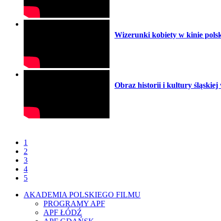
Wizerunki kobiety w kinie pols
Obraz historii i kultury śląskie
1
2
3
4
5
AKADEMIA POLSKIEGO FILMU
PROGRAMY APF
APF ŁÓDŹ