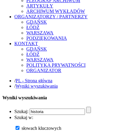
PLEOGRAF ARCHIWUM
ARTYKUŁY
ARCHIWUM WYKŁADÓW
ORGANIZATORZY / PARTNERZY
GDAŃSK
ŁÓDŹ
WARSZAWA
PODZIĘKOWANIA
KONTAKT
GDAŃSK
ŁÓDŹ
WARSZAWA
POLITYKA PRYWATNOŚCI
ORGANIZATOR
/
PL - Strona główna
/
Wyniki wyszukiwania
Wyniki wyszukiwania
Szukaj:
Szukaj w:
słowach kluczowych