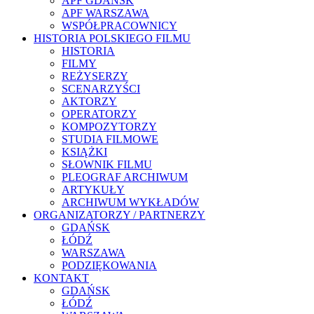
APF GDAŃSK
APF WARSZAWA
WSPÓŁPRACOWNICY
HISTORIA POLSKIEGO FILMU
HISTORIA
FILMY
REŻYSERZY
SCENARZYŚCI
AKTORZY
OPERATORZY
KOMPOZYTORZY
STUDIA FILMOWE
KSIĄŻKI
SŁOWNIK FILMU
PLEOGRAF ARCHIWUM
ARTYKUŁY
ARCHIWUM WYKŁADÓW
ORGANIZATORZY / PARTNERZY
GDAŃSK
ŁÓDŹ
WARSZAWA
PODZIĘKOWANIA
KONTAKT
GDAŃSK
ŁÓDŹ