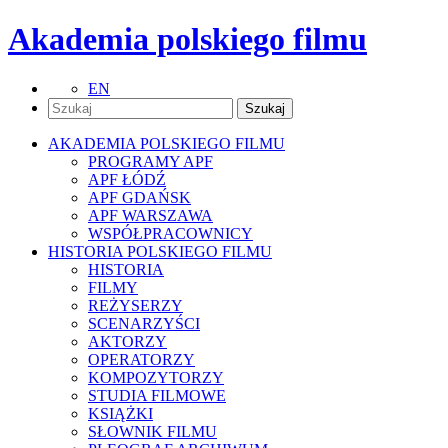
Akademia polskiego filmu
EN
AKADEMIA POLSKIEGO FILMU
PROGRAMY APF
APF ŁÓDŹ
APF GDAŃSK
APF WARSZAWA
WSPÓŁPRACOWNICY
HISTORIA POLSKIEGO FILMU
HISTORIA
FILMY
REŻYSERZY
SCENARZYŚCI
AKTORZY
OPERATORZY
KOMPOZYTORZY
STUDIA FILMOWE
KSIĄŻKI
SŁOWNIK FILMU