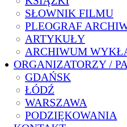
KSIĄŻKI
SŁOWNIK FILMU
PLEOGRAF ARCHI
ARTYKUŁY
ARCHIWUM WYKŁ
ORGANIZATORZY / P
GDAŃSK
ŁÓDŹ
WARSZAWA
PODZIĘKOWANIA