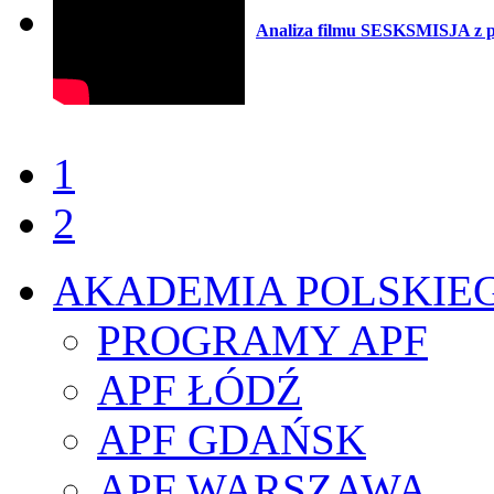
Analiza filmu SESKSMISJA z p
1
2
AKADEMIA POLSKIE
PROGRAMY APF
APF ŁÓDŹ
APF GDAŃSK
APF WARSZAWA