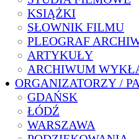
KSIĄŻKI
SŁOWNIK FILMU
PLEOGRAF ARCHI
ARTYKUŁY
ARCHIWUM WYKŁ
ORGANIZATORZY / P
GDAŃSK
ŁÓDŹ
WARSZAWA
PODZIĘKOWANIA