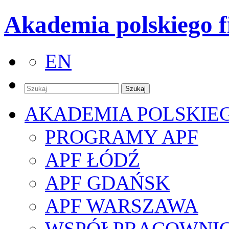
Akademia polskiego f
EN
AKADEMIA POLSKIE
PROGRAMY APF
APF ŁÓDŹ
APF GDAŃSK
APF WARSZAWA
WSPÓŁPRACOWNI