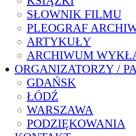
KSIĄŻKI
SŁOWNIK FILMU
PLEOGRAF ARCHI
ARTYKUŁY
ARCHIWUM WYKŁ
ORGANIZATORZY / P
GDAŃSK
ŁÓDŹ
WARSZAWA
PODZIĘKOWANIA