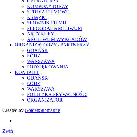
OPERATORZY
KOMPOZYTORZY
STUDIA FILMOWE
KSIĄŻKI
SŁOWNIK FILMU
PLEOGRAF ARCHIWUM
ARTYKUŁY
ARCHIWUM WYKŁADÓW
ORGANIZATORZY / PARTNERZY
GDAŃSK
ŁÓDŹ
WARSZAWA
PODZIĘKOWANIA
KONTAKT
GDAŃSK
ŁÓDŹ
WARSZAWA
POLITYKA PRYWATNOŚCI
ORGANIZATOR
Created by
GoldenSubmarine
Zwiń