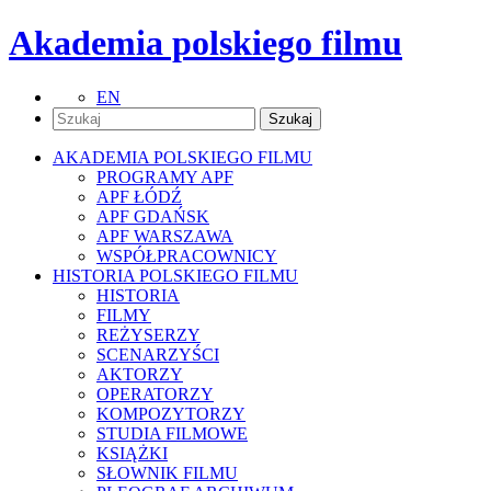
Akademia polskiego filmu
EN
AKADEMIA POLSKIEGO FILMU
PROGRAMY APF
APF ŁÓDŹ
APF GDAŃSK
APF WARSZAWA
WSPÓŁPRACOWNICY
HISTORIA POLSKIEGO FILMU
HISTORIA
FILMY
REŻYSERZY
SCENARZYŚCI
AKTORZY
OPERATORZY
KOMPOZYTORZY
STUDIA FILMOWE
KSIĄŻKI
SŁOWNIK FILMU