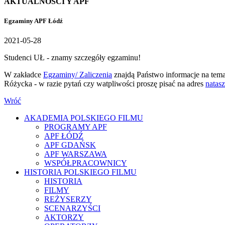
AKTUALNOŚCI Y APF
Egzaminy APF Łódź
2021-05-28
Studenci UŁ - znamy szczegóły egzaminu!
W zakładce
Egzaminy/ Zaliczenia
znajdą Państwo informacje na tema
Różycka - w razie pytań czy watpliwości proszę pisać na adres
natas
Wróć
AKADEMIA POLSKIEGO FILMU
PROGRAMY APF
APF ŁÓDŹ
APF GDAŃSK
APF WARSZAWA
WSPÓŁPRACOWNICY
HISTORIA POLSKIEGO FILMU
HISTORIA
FILMY
REŻYSERZY
SCENARZYŚCI
AKTORZY