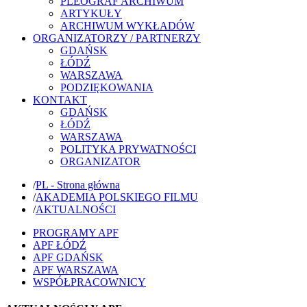
PLEOGRAF ARCHIWUM
ARTYKUŁY
ARCHIWUM WYKŁADÓW
ORGANIZATORZY / PARTNERZY
GDAŃSK
ŁÓDŹ
WARSZAWA
PODZIĘKOWANIA
KONTAKT
GDAŃSK
ŁÓDŹ
WARSZAWA
POLITYKA PRYWATNOŚCI
ORGANIZATOR
/
PL - Strona główna
/
AKADEMIA POLSKIEGO FILMU
/
AKTUALNOŚCI
PROGRAMY APF
APF ŁÓDŹ
APF GDAŃSK
APF WARSZAWA
WSPÓŁPRACOWNICY