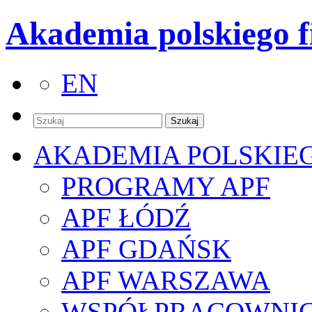
Akademia polskiego f
EN
AKADEMIA POLSKIE
PROGRAMY APF
APF ŁÓDŹ
APF GDAŃSK
APF WARSZAWA
WSPÓŁPRACOWNI