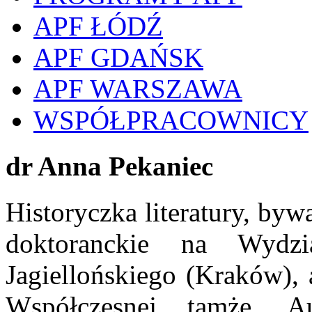
APF ŁÓDŹ
APF GDAŃSK
APF WARSZAWA
WSPÓŁPRACOWNICY
dr Anna Pekaniec
Historyczka literatury, byw
doktoranckie na Wydzia
Jagiellońskiego (Kraków), 
Współczesnej tamże. A