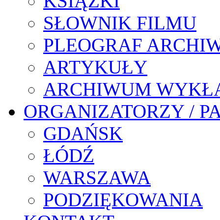
KSIĄŻKI
SŁOWNIK FILMU
PLEOGRAF ARCHI
ARTYKUŁY
ARCHIWUM WYKŁ
ORGANIZATORZY / P
GDAŃSK
ŁÓDŹ
WARSZAWA
PODZIĘKOWANIA