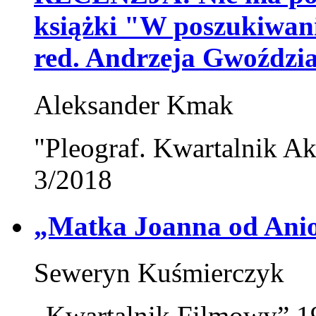
książki "W poszukiwani
red. Andrzeja Gwoździ
Aleksander Kmak
"Pleograf. Kwartalnik Ak
3/2018
„Matka Joanna od Anio
Seweryn Kuśmierczyk
„Kwartalnik Filmowy” 19