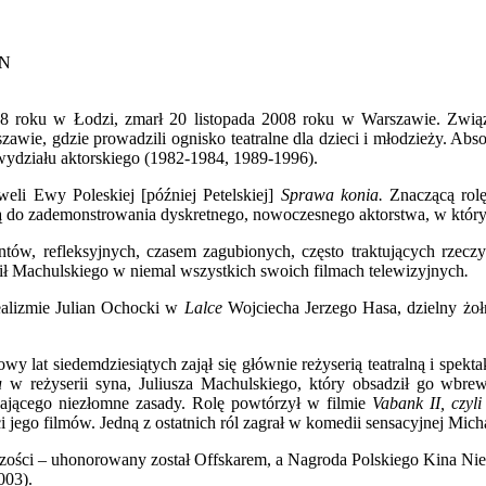
FN
928 roku w Łodzi, zmarł 20 listopada 2008 roku w Warszawie. Zwią
awie, gdzie prowadzili ognisko teatralne dla dzieci i młodzieży. Ab
wydziału aktorskiego (1982-1984, 1989-1996).
weli
Ewy Poleskiej [później Petelskiej]
Sprawa konia.
Znaczącą rolę
ą do zademonstrowania dyskretnego, nowoczesnego aktorstwa, w którym 
ntów, refleksyjnych, czasem zagubionych, często traktujących rzec
ził Machulskiego w niemal wszystkich swoich filmach telewizyjnych
.
alizmie Julian Ochocki w
Lalce
Wojciecha Jerzego Hasa, dzielny żo
wy lat siedemdziesiątych zajął się głównie reżyserią teatralną i spek
ku
w reżyserii syna, Juliusza Machulskiego, który obsadził go wb
nającego niezłomne zasady. Rolę powtórzył w filmie
Vabank II, czyli
i jego filmów. Jedną z ostatnich ról zagrał w komedii sensacyjnej Mic
órczości – uhonorowany został Offskarem, a Nagroda Polskiego Kina Nie
2003).