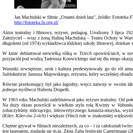
Jan Machulski w filmie „Ostatni dzień lata", źródło: Fototeka 
http://fototeka.fn.org.pl/
Aktor teatralny i filmowy, reżyser, pedagog. Urodzony 3 lipca 1
Założyciel – wraz z żoną Haliną Machulską – Teatru Ochoty w Warsz
długoletni (od 1974) wykładowca łódzkiej szkoły filmowej, dziekan 
W kinie debiutował niewielką rólką w
Trzech opowieściach,
w no
przyjaciół pod wodzą Tadeusza Konwickiego stał się dla niego okazj
Warunki zewnętrzne, urok i kultura predestynowały go do ról ama
Sublokatorze
Janusza Majewskiego, reżysera, który wcześniej obsad
Równie przekonujący był jako łagodny, wręcz naiwny w swoim ide
jednego myśliwca
Huberta Drapelli.
W 1963 roku Machulski zadebiutował jako reżyser teatralny. Od poło
Na duży ekran powrócił w wielkim stylu rolą Kwinty w
Vaban
zobaczyliśmy milczącego, introwertycznego kasiarza-muzyka, wyz
(
Kiler
,
Kiler-ów 2-óch
) i większe (
Vinci
) role w znakomitej większośc
Chętnie grywał w filmach niezależnych, za co – i za całokształt tw
jest laureatem, znalazła się m.in. Złota Żaba festiwalu Camerimage (