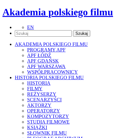
Akademia polskiego filmu
EN
AKADEMIA POLSKIEGO FILMU
PROGRAMY APF
APF ŁÓDŹ
APF GDAŃSK
APF WARSZAWA
WSPÓŁPRACOWNICY
HISTORIA POLSKIEGO FILMU
HISTORIA
FILMY
REŻYSERZY
SCENARZYŚCI
AKTORZY
OPERATORZY
KOMPOZYTORZY
STUDIA FILMOWE
KSIĄŻKI
SŁOWNIK FILMU