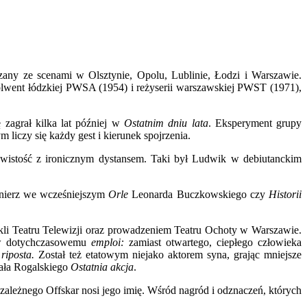
zany ze scenami w Olsztynie, Opolu, Lublinie, Łodzi i Warszawie.
solwent łódzkiej PWSA (1954) i reżyserii warszawskiej PWST (1971),
 zagrał kilka lat później w
Ostatnim dniu lata
. Eksperyment grupy
liczy się każdy gest i kierunek spojrzenia.
zywistość z ironicznym dystansem. Taki był Ludwik w debiutanckim
łnierz we wcześniejszym
Orle
Leonarda Buczkowskiego czy
Historii
takli Teatru Telewizji oraz prowadzeniem Teatru Ochoty w Warszawie.
rew dotychczasowemu
emploi:
zamiast otwartego, ciepłego człowieka
 riposta.
Został też etatowym niejako aktorem syna, grając mniejsze
hała Rogalskiego
Ostatnia akcja
.
zależnego Offskar nosi jego imię. Wśród nagród i odznaczeń, których