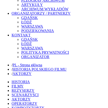
PLEOGRAF ARCHIWUM
ARTYKUŁY
ARCHIWUM WYKŁADÓW
ORGANIZATORZY / PARTNERZY
GDAŃSK
ŁÓDŹ
WARSZAWA
PODZIĘKOWANIA
KONTAKT
GDAŃSK
ŁÓDŹ
WARSZAWA
POLITYKA PRYWATNOŚCI
ORGANIZATOR
/
PL - Strona główna
/
HISTORIA POLSKIEGO FILMU
/
AKTORZY
HISTORIA
FILMY
REŻYSERZY
SCENARZYŚCI
AKTORZY
OPERATORZY
KOMPOZYTORZY