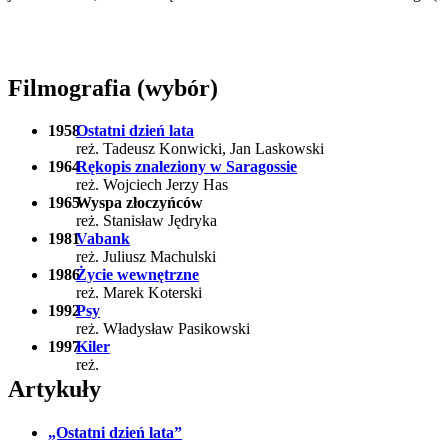
Filmografia (wybór)
1958
Ostatni dzień lata
reż. Tadeusz Konwicki, Jan Laskowski
1964
Rękopis znaleziony w Saragossie
reż. Wojciech Jerzy Has
1965
Wyspa złoczyńców
reż. Stanisław Jędryka
1981
Vabank
reż. Juliusz Machulski
1986
Życie wewnętrzne
reż. Marek Koterski
1992
Psy
reż. Władysław Pasikowski
1997
Kiler
reż.
Artykuły
„Ostatni dzień lata”