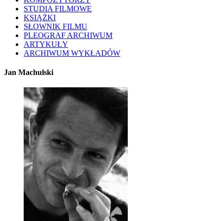
STUDIA FILMOWE
KSIĄŻKI
SŁOWNIK FILMU
PLEOGRAF ARCHIWUM
ARTYKUŁY
ARCHIWUM WYKŁADÓW
Jan Machulski