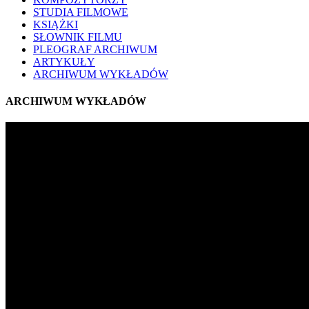
STUDIA FILMOWE
KSIĄŻKI
SŁOWNIK FILMU
PLEOGRAF ARCHIWUM
ARTYKUŁY
ARCHIWUM WYKŁADÓW
ARCHIWUM WYKŁADÓW