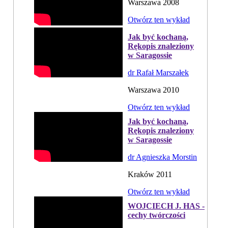
Warszawa 2008
Otwórz ten wykład
Jak być kochaną,
Rękopis znaleziony
w Saragossie
dr Rafał Marszałek
Warszawa 2010
Otwórz ten wykład
Jak być kochaną,
Rękopis znaleziony
w Saragossie
dr Agnieszka Morstin
Kraków 2011
Otwórz ten wykład
WOJCIECH J. HAS -
cechy twórczości