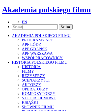
Akademia polskiego filmu
EN
AKADEMIA POLSKIEGO FILMU
PROGRAMY APF
APF ŁÓDŹ
APF GDAŃSK
APF WARSZAWA
WSPÓŁPRACOWNICY
HISTORIA POLSKIEGO FILMU
HISTORIA
FILMY
REŻYSERZY
SCENARZYŚCI
AKTORZY
OPERATORZY
KOMPOZYTORZY
STUDIA FILMOWE
KSIĄŻKI
SŁOWNIK FILMU