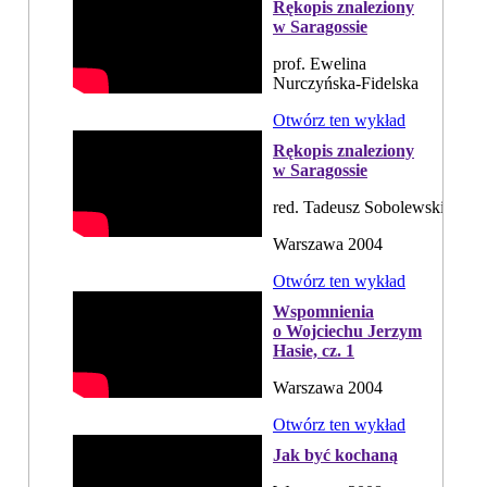
Rękopis znaleziony
w Saragossie
prof. Ewelina
Nurczyńska-Fidelska
Otwórz ten wykład
Rękopis znaleziony
w Saragossie
red. Tadeusz Sobolewski
Warszawa 2004
Otwórz ten wykład
Wspomnienia
o Wojciechu Jerzym
Hasie, cz. 1
Warszawa 2004
Otwórz ten wykład
Jak być kochaną