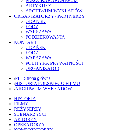
PLEOGRAF ARCHIWUM
ARTYKUŁY
ARCHIWUM WYKŁADÓW
ORGANIZATORZY / PARTNERZY
GDAŃSK
ŁÓDŹ
WARSZAWA
PODZIĘKOWANIA
KONTAKT
GDAŃSK
ŁÓDŹ
WARSZAWA
POLITYKA PRYWATNOŚCI
ORGANIZATOR
/
PL - Strona główna
/
HISTORIA POLSKIEGO FILMU
/
ARCHIWUM WYKŁADÓW
HISTORIA
FILMY
REŻYSERZY
SCENARZYŚCI
AKTORZY
OPERATORZY
KOMPOZYTORZY