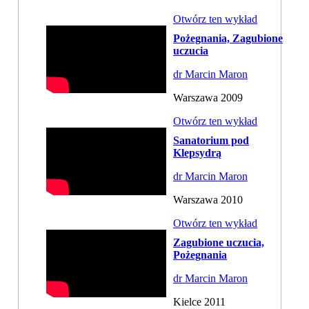
Otwórz ten wykład
Pożegnania, Zagubione
uczucia
dr Marcin Maron
Warszawa 2009
Otwórz ten wykład
Sanatorium pod
Klepsydrą
dr Marcin Maron
Warszawa 2010
Otwórz ten wykład
Zagubione uczucia,
Pożegnania
dr Marcin Maron
Kielce 2011