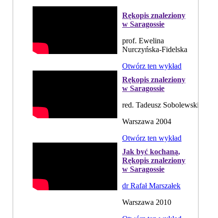
Rękopis znaleziony
w Saragossie
prof. Ewelina
Nurczyńska-Fidelska
Otwórz ten wykład
Rękopis znaleziony
w Saragossie
red. Tadeusz Sobolewski
Warszawa 2004
Otwórz ten wykład
Jak być kochaną,
Rękopis znaleziony
w Saragossie
dr Rafał Marszałek
Warszawa 2010