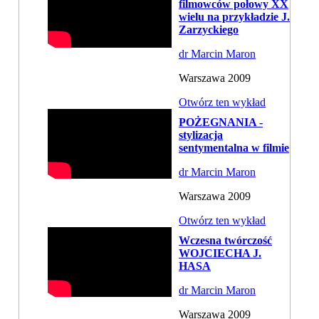
filmowców połowy XX
wielu na przykładzie J.
Zarzyckiego
dr Marcin Maron
Warszawa 2009
Otwórz ten wykład
POŻEGNANIA -
stylizacja
sentymentalna w filmie
dr Marcin Maron
Warszawa 2009
Otwórz ten wykład
Wczesna twórczość
WOJCIECHA J.
HASA
dr Marcin Maron
Warszawa 2009