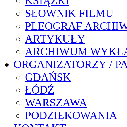
KSIĄŻKI
SŁOWNIK FILMU
PLEOGRAF ARCHI
ARTYKUŁY
ARCHIWUM WYKŁ
ORGANIZATORZY / P
GDAŃSK
ŁÓDŹ
WARSZAWA
PODZIĘKOWANIA