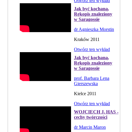
Otwórz ten wykład
Jak być kochaną,
Rękopis znaleziony
w Saragossie
dr Agnieszka Morstin
Kraków 2011
Otwórz ten wykład
Jak być kochaną,
Rękopis znaleziony
w Saragossie
prof. Barbara Lena
Gierszewska
Kielce 2011
Otwórz ten wykład
WOJCIECH J. HAS -
cechy twórczości
dr Marcin Maron