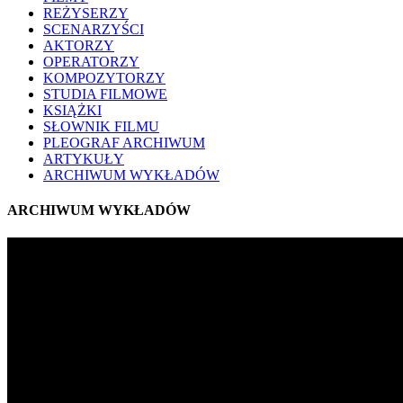
REŻYSERZY
SCENARZYŚCI
AKTORZY
OPERATORZY
KOMPOZYTORZY
STUDIA FILMOWE
KSIĄŻKI
SŁOWNIK FILMU
PLEOGRAF ARCHIWUM
ARTYKUŁY
ARCHIWUM WYKŁADÓW
ARCHIWUM WYKŁADÓW