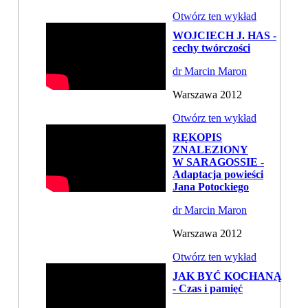
Otwórz ten wykład
WOJCIECH J. HAS -
cechy twórczości
dr Marcin Maron
Warszawa 2012
Otwórz ten wykład
RĘKOPIS
ZNALEZIONY
W SARAGOSSIE -
Adaptacja powieści
Jana Potockiego
dr Marcin Maron
Warszawa 2012
Otwórz ten wykład
JAK BYĆ KOCHANĄ
- Czas i pamięć