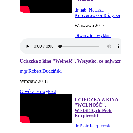
dr hab. Natasza
Korczarowska-Różycka
Warszawa 2017
Otwórz ten wykład
Ucieczka z kina "Wolność", Wszystko, co najważniejsze
mgr Robert Dudziński
Wrocław 2018
Otwórz ten wykład
UCIECZKA Z KINA
"WOLNOŚĆ",
WEISER, dr Piotr
Kurpiewski
dr Piotr Kurpiewski