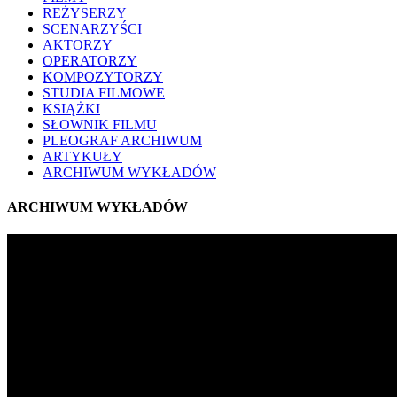
REŻYSERZY
SCENARZYŚCI
AKTORZY
OPERATORZY
KOMPOZYTORZY
STUDIA FILMOWE
KSIĄŻKI
SŁOWNIK FILMU
PLEOGRAF ARCHIWUM
ARTYKUŁY
ARCHIWUM WYKŁADÓW
ARCHIWUM WYKŁADÓW