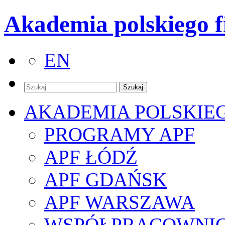
Akademia polskiego f
EN
AKADEMIA POLSKIE
PROGRAMY APF
APF ŁÓDŹ
APF GDAŃSK
APF WARSZAWA
WSPÓŁPRACOWNI