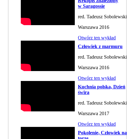
Rękopis znaleziony
w Saragossie
red. Tadeusz Sobolewski
Warszawa 2016
Otwórz ten wykład
Człowiek z marmuru
red. Tadeusz Sobolewski
Warszawa 2016
Otwórz ten wykład
Kuchnia polska, Dzień
świra
red. Tadeusz Sobolewski
Warszawa 2017
Otwórz ten wykład
Pokolenie, Człowiek na
torze