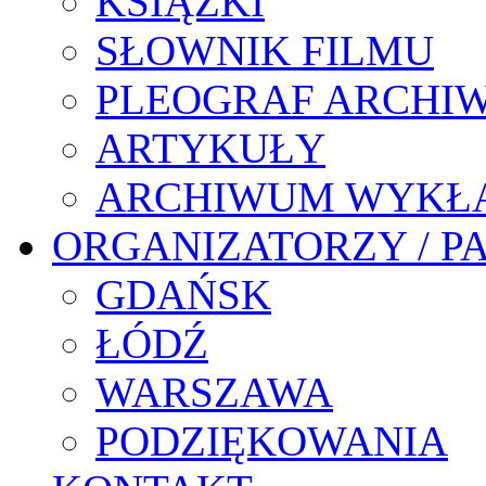
KSIĄŻKI
SŁOWNIK FILMU
PLEOGRAF ARCHI
ARTYKUŁY
ARCHIWUM WYKŁ
ORGANIZATORZY / P
GDAŃSK
ŁÓDŹ
WARSZAWA
PODZIĘKOWANIA