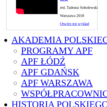
red. Tadeusz Sobolewski
Warszawa 2018
Otwórz ten wykład
AKADEMIA POLSKIE
PROGRAMY APF
APF ŁÓDŹ
APF GDAŃSK
APF WARSZAWA
WSPÓŁPRACOWNI
HISTORIA POLSKIEG