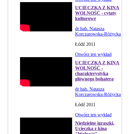
UCIECZKA Z KINA
WOLNOŚĆ - cytaty
kulturowe
dr hab. Natasza
Korczarowska-Różycka
Łódź 2011
Otwórz ten wykład
UCIECZKA Z KINA
WOLNOŚĆ -
charakterystyka
głównego bohatera
dr hab. Natasza
Korczarowska-Różycka
Łódź 2011
Otwórz ten wykład
Niedzielne igraszki,
Ucieczka z kina
"Wolność"