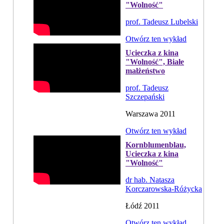
"Wolność"
prof. Tadeusz Lubelski
Otwórz ten wykład
Ucieczka z kina
"Wolność", Białe
małżeństwo
prof. Tadeusz
Szczepański
Warszawa 2011
Otwórz ten wykład
Kornblumenblau,
Ucieczka z kina
"Wolność"
dr hab. Natasza
Korczarowska-Różycka
Łódź 2011
Otwórz ten wykład