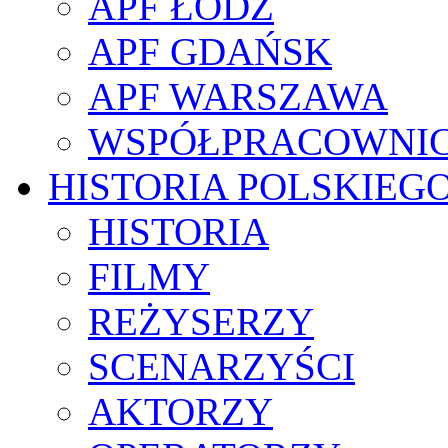
APF ŁÓDŹ
APF GDAŃSK
APF WARSZAWA
WSPÓŁPRACOWNI
HISTORIA POLSKIEG
HISTORIA
FILMY
REŻYSERZY
SCENARZYŚCI
AKTORZY