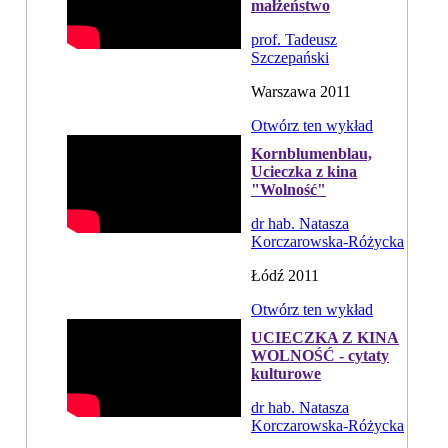
małżeństwo
prof. Tadeusz
Szczepański
Warszawa 2011
Otwórz ten wykład
Kornblumenblau,
Ucieczka z kina
"Wolność"
dr hab. Natasza
Korczarowska-Różycka
Łódź 2011
Otwórz ten wykład
UCIECZKA Z KINA
WOLNOŚĆ - cytaty
kulturowe
dr hab. Natasza
Korczarowska-Różycka