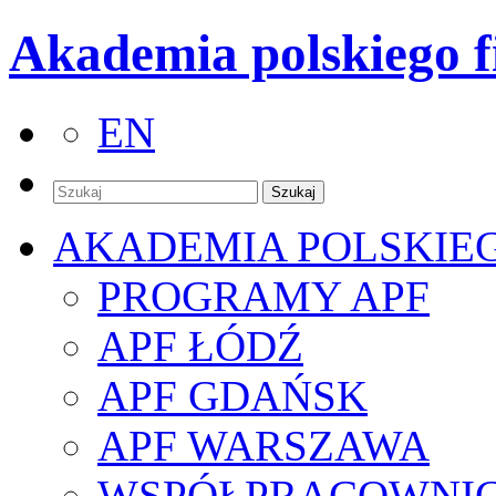
Akademia polskiego f
EN
AKADEMIA POLSKIE
PROGRAMY APF
APF ŁÓDŹ
APF GDAŃSK
APF WARSZAWA
WSPÓŁPRACOWNI