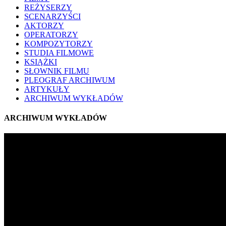
REŻYSERZY
SCENARZYŚCI
AKTORZY
OPERATORZY
KOMPOZYTORZY
STUDIA FILMOWE
KSIĄŻKI
SŁOWNIK FILMU
PLEOGRAF ARCHIWUM
ARTYKUŁY
ARCHIWUM WYKŁADÓW
ARCHIWUM WYKŁADÓW