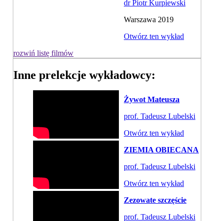
dr Piotr Kurpiewski
Warszawa 2019
Otwórz ten wykład
rozwiń listę filmów
Inne prelekcje wykładowcy:
Żywot Mateusza
prof. Tadeusz Lubelski
Otwórz ten wykład
ZIEMIA OBIECANA
prof. Tadeusz Lubelski
Otwórz ten wykład
Zezowate szczęście
prof. Tadeusz Lubelski