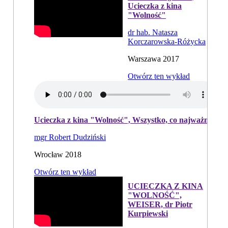
Ucieczka z kina
"Wolność"
dr hab. Natasza
Korczarowska-Różycka
Warszawa 2017
Otwórz ten wykład
Ucieczka z kina "Wolność", Wszystko, co najważniejsze
mgr Robert Dudziński
Wrocław 2018
Otwórz ten wykład
UCIECZKA Z KINA
"WOLNOŚĆ",
WEISER, dr Piotr
Kurpiewski