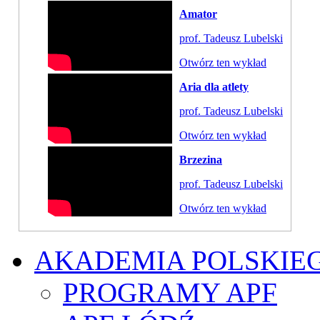
Amator
prof. Tadeusz Lubelski
Otwórz ten wykład
Aria dla atlety
prof. Tadeusz Lubelski
Otwórz ten wykład
Brzezina
prof. Tadeusz Lubelski
Otwórz ten wykład
AKADEMIA POLSKIE
PROGRAMY APF