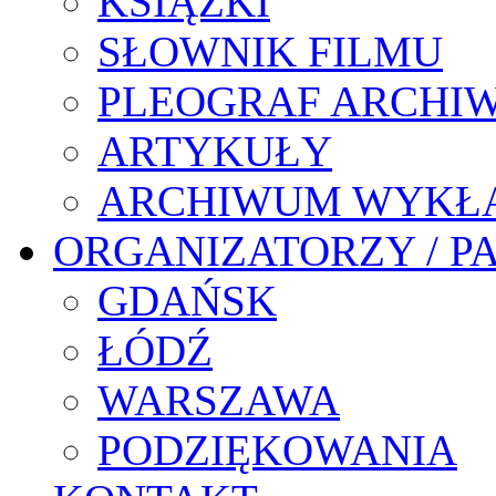
KSIĄŻKI
SŁOWNIK FILMU
PLEOGRAF ARCHI
ARTYKUŁY
ARCHIWUM WYKŁ
ORGANIZATORZY / P
GDAŃSK
ŁÓDŹ
WARSZAWA
PODZIĘKOWANIA