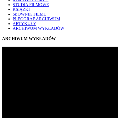
STUDIA FILMOWE
KSIĄŻKI
SŁOWNIK FILMU
PLEOGRAF ARCHIWUM
ARTYKUŁY
ARCHIWUM WYKŁADÓW
ARCHIWUM WYKŁADÓW