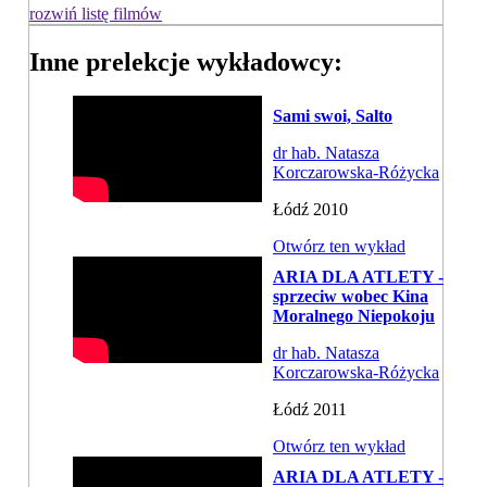
rozwiń listę filmów
Inne prelekcje wykładowcy:
Sami swoi, Salto
dr hab. Natasza
Korczarowska-Różycka
Łódź 2010
Otwórz ten wykład
ARIA DLA ATLETY -
sprzeciw wobec Kina
Moralnego Niepokoju
dr hab. Natasza
Korczarowska-Różycka
Łódź 2011
Otwórz ten wykład
ARIA DLA ATLETY -