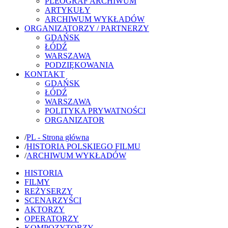
PLEOGRAF ARCHIWUM
ARTYKUŁY
ARCHIWUM WYKŁADÓW
ORGANIZATORZY / PARTNERZY
GDAŃSK
ŁÓDŹ
WARSZAWA
PODZIĘKOWANIA
KONTAKT
GDAŃSK
ŁÓDŹ
WARSZAWA
POLITYKA PRYWATNOŚCI
ORGANIZATOR
/
PL - Strona główna
/
HISTORIA POLSKIEGO FILMU
/
ARCHIWUM WYKŁADÓW
HISTORIA
FILMY
REŻYSERZY
SCENARZYŚCI
AKTORZY
OPERATORZY
KOMPOZYTORZY