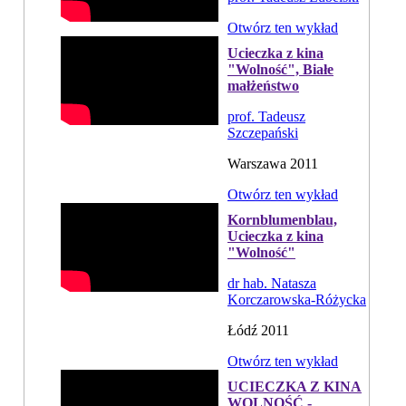
Otwórz ten wykład
Ucieczka z kina
"Wolność", Białe
małżeństwo
prof. Tadeusz
Szczepański
Warszawa 2011
Otwórz ten wykład
Kornblumenblau,
Ucieczka z kina
"Wolność"
dr hab. Natasza
Korczarowska-Różycka
Łódź 2011
Otwórz ten wykład
UCIECZKA Z KINA
WOLNOŚĆ -