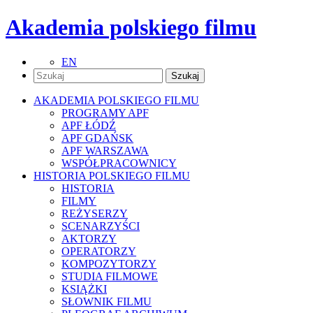
Akademia polskiego filmu
EN
AKADEMIA POLSKIEGO FILMU
PROGRAMY APF
APF ŁÓDŹ
APF GDAŃSK
APF WARSZAWA
WSPÓŁPRACOWNICY
HISTORIA POLSKIEGO FILMU
HISTORIA
FILMY
REŻYSERZY
SCENARZYŚCI
AKTORZY
OPERATORZY
KOMPOZYTORZY
STUDIA FILMOWE
KSIĄŻKI
SŁOWNIK FILMU