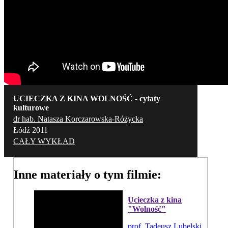
UCIECZKA Z KINA WOLNOŚĆ - cytaty
kulturowe
dr hab. Natasza Korczarowska-Różycka
Łódź 2011
CAŁY WYKŁAD
Inne materiały o tym filmie:
Ucieczka z kina
"Wolność"
prof. Tadeusz Lubelski