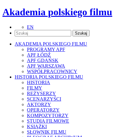
Akademia polskiego filmu
EN
AKADEMIA POLSKIEGO FILMU
PROGRAMY APF
APF ŁÓDŹ
APF GDAŃSK
APF WARSZAWA
WSPÓŁPRACOWNICY
HISTORIA POLSKIEGO FILMU
HISTORIA
FILMY
REŻYSERZY
SCENARZYŚCI
AKTORZY
OPERATORZY
KOMPOZYTORZY
STUDIA FILMOWE
KSIĄŻKI
SŁOWNIK FILMU