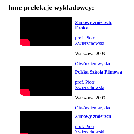
Inne prelekcje wykładowcy:
Zimowy zmierzch,
Eroica
prof. Piotr
Zwierzchowski
Warszawa 2009
Otwórz ten wykład
Polska Szkoła Filmowa
prof. Piotr
Zwierzchowski
Warszawa 2009
Otwórz ten wykład
Zimowy zmierzch
prof. Piotr
Zwierzchowski