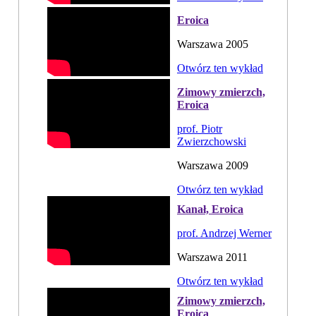
Eroica
Warszawa 2005
Otwórz ten wykład
Zimowy zmierzch,
Eroica
prof. Piotr
Zwierzchowski
Warszawa 2009
Otwórz ten wykład
Kanał, Eroica
prof. Andrzej Werner
Warszawa 2011
Otwórz ten wykład
Zimowy zmierzch,
Eroica