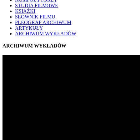
STUDIA FILMOWE
KSIĄŻKI
SŁOWNIK FILMU
PLEOGRAF ARCHIWUM
ARTYKUŁY
ARCHIWUM WYKŁADÓW
ARCHIWUM WYKŁADÓW