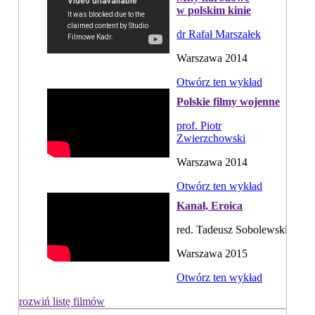
w polskim kinie
dr Rafał Marszałek
Warszawa 2014
Otwórz ten wykład
Polskie filmy wojenne
prof. Piotr
Zwierzchowski
Warszawa 2014
Otwórz ten wykład
Kanał, Eroica
red. Tadeusz Sobolewski
Warszawa 2015
Otwórz ten wykład
rozwiń listę filmów