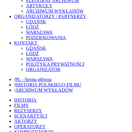
PLEOGRAF ARCHIWUM
ARTYKUŁY
ARCHIWUM WYKŁADÓW
ORGANIZATORZY / PARTNERZY
GDAŃSK
ŁÓDŹ
WARSZAWA
PODZIĘKOWANIA
KONTAKT
GDAŃSK
ŁÓDŹ
WARSZAWA
POLITYKA PRYWATNOŚCI
ORGANIZATOR
/
PL - Strona główna
/
HISTORIA POLSKIEGO FILMU
/
ARCHIWUM WYKŁADÓW
HISTORIA
FILMY
REŻYSERZY
SCENARZYŚCI
AKTORZY
OPERATORZY
KOMPOZYTORZY