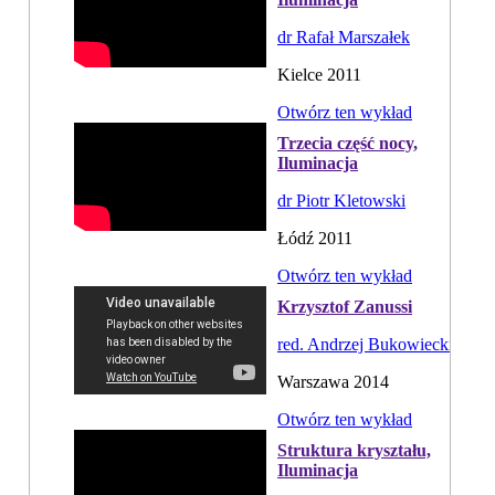
dr Rafał Marszałek
Kielce 2011
Otwórz ten wykład
Trzecia część nocy,
Iluminacja
dr Piotr Kletowski
Łódź 2011
Otwórz ten wykład
Krzysztof Zanussi
red. Andrzej Bukowiecki
Warszawa 2014
Otwórz ten wykład
Struktura kryształu,
Iluminacja