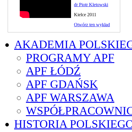
dr Piotr Kletowski
Kielce 2011
Otwórz ten wykład
AKADEMIA POLSKIE
PROGRAMY APF
APF ŁÓDŹ
APF GDAŃSK
APF WARSZAWA
WSPÓŁPRACOWNI
HISTORIA POLSKIEG