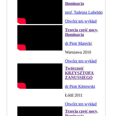
Iluminacja
prof. Tadeusz Lubelski
Otwórz ten wykład
Trzecia część nocy,
Iluminacja
dr Piotr Marecki
Warszawa 2010
Otwórz ten wykład
Twórczość
KRZYSZTOFA
ZANUSSIEGO
dr Piotr Kletowski
Łódź 2011
Otwórz ten wykład
Trzecia część nocy,
Iluminacja