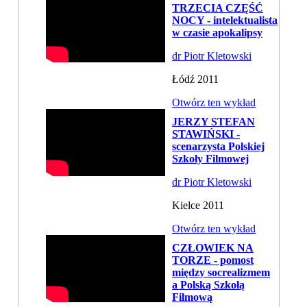
TRZECIA CZĘŚĆ
NOCY - intelektualista
w czasie apokalipsy
dr Piotr Kletowski
Łódź 2011
Otwórz ten wykład
JERZY STEFAN
STAWIŃSKI -
scenarzysta Polskiej
Szkoły Filmowej
dr Piotr Kletowski
Kielce 2011
Otwórz ten wykład
CZŁOWIEK NA
TORZE - pomost
między socrealizmem
a Polską Szkołą
Filmową