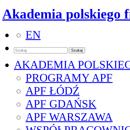
Akademia polskiego f
EN
AKADEMIA POLSKIE
PROGRAMY APF
APF ŁÓDŹ
APF GDAŃSK
APF WARSZAWA
WSPÓŁPRACOWNI