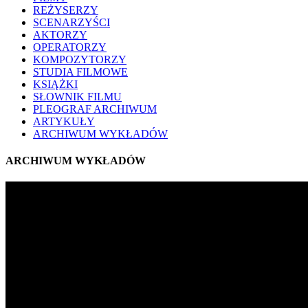
REŻYSERZY
SCENARZYŚCI
AKTORZY
OPERATORZY
KOMPOZYTORZY
STUDIA FILMOWE
KSIĄŻKI
SŁOWNIK FILMU
PLEOGRAF ARCHIWUM
ARTYKUŁY
ARCHIWUM WYKŁADÓW
ARCHIWUM WYKŁADÓW