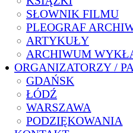
KSIĄŻKI
SŁOWNIK FILMU
PLEOGRAF ARCHI
ARTYKUŁY
ARCHIWUM WYKŁ
ORGANIZATORZY / P
GDAŃSK
ŁÓDŹ
WARSZAWA
PODZIĘKOWANIA