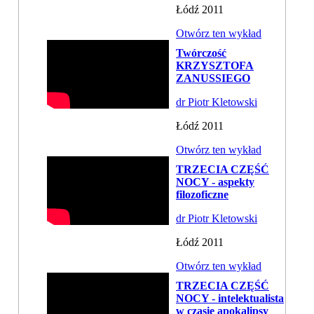
Łódź 2011
Otwórz ten wykład
Twórczość
KRZYSZTOFA
ZANUSSIEGO
dr Piotr Kletowski
Łódź 2011
Otwórz ten wykład
TRZECIA CZĘŚĆ
NOCY - aspekty
filozoficzne
dr Piotr Kletowski
Łódź 2011
Otwórz ten wykład
TRZECIA CZĘŚĆ
NOCY - intelektualista
w czasie apokalipsy