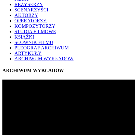
REŻYSERZY
SCENARZYŚCI
AKTORZY
OPERATORZY
KOMPOZYTORZY
STUDIA FILMOWE
KSIĄŻKI
SŁOWNIK FILMU
PLEOGRAF ARCHIWUM
ARTYKUŁY
ARCHIWUM WYKŁADÓW
ARCHIWUM WYKŁADÓW