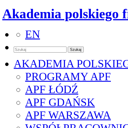
Akademia polskiego f
EN
AKADEMIA POLSKIE
PROGRAMY APF
APF ŁÓDŹ
APF GDAŃSK
APF WARSZAWA
WSPÓŁPRACOWNI