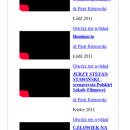
dr Piotr Kletowski
Łódź 2011
Otwórz ten wykład
Iluminacja
dr Piotr Kletowski
Łódź 2011
Otwórz ten wykład
JERZY STEFAN
STAWIŃSKI -
scenarzysta Polskiej
Szkoły Filmowej
dr Piotr Kletowski
Kielce 2011
Otwórz ten wykład
CZŁOWIEK NA