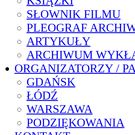
KSIĄŻKI
SŁOWNIK FILMU
PLEOGRAF ARCHI
ARTYKUŁY
ARCHIWUM WYKŁ
ORGANIZATORZY / P
GDAŃSK
ŁÓDŹ
WARSZAWA
PODZIĘKOWANIA