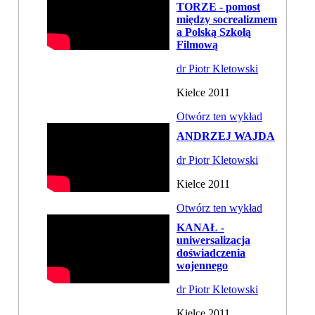
TORZE - pomost
między socrealizmem
a Polską Szkołą
Filmową
dr Piotr Kletowski
Kielce 2011
Otwórz ten wykład
ANDRZEJ WAJDA
dr Piotr Kletowski
Kielce 2011
Otwórz ten wykład
KANAŁ -
uniwersalizacja
doświadczenia
wojennego
dr Piotr Kletowski
Kielce 2011