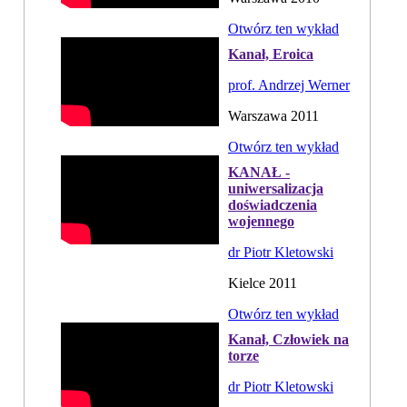
Otwórz ten wykład
Kanał, Eroica
prof. Andrzej Werner
Warszawa 2011
Otwórz ten wykład
KANAŁ -
uniwersalizacja
doświadczenia
wojennego
dr Piotr Kletowski
Kielce 2011
Otwórz ten wykład
Kanał, Człowiek na
torze
dr Piotr Kletowski