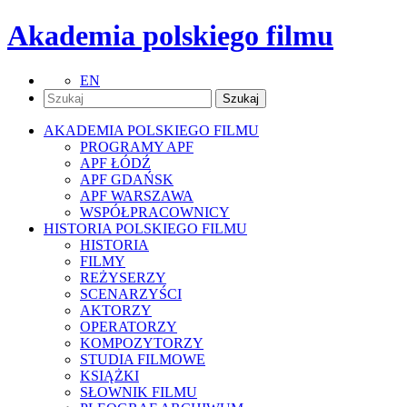
Akademia polskiego filmu
EN
AKADEMIA POLSKIEGO FILMU
PROGRAMY APF
APF ŁÓDŹ
APF GDAŃSK
APF WARSZAWA
WSPÓŁPRACOWNICY
HISTORIA POLSKIEGO FILMU
HISTORIA
FILMY
REŻYSERZY
SCENARZYŚCI
AKTORZY
OPERATORZY
KOMPOZYTORZY
STUDIA FILMOWE
KSIĄŻKI
SŁOWNIK FILMU