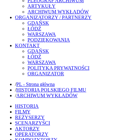
PLEOGRAF ARCHIWUM
ARTYKUŁY
ARCHIWUM WYKŁADÓW
ORGANIZATORZY / PARTNERZY
GDAŃSK
ŁÓDŹ
WARSZAWA
PODZIĘKOWANIA
KONTAKT
GDAŃSK
ŁÓDŹ
WARSZAWA
POLITYKA PRYWATNOŚCI
ORGANIZATOR
/
PL - Strona główna
/
HISTORIA POLSKIEGO FILMU
/
ARCHIWUM WYKŁADÓW
HISTORIA
FILMY
REŻYSERZY
SCENARZYŚCI
AKTORZY
OPERATORZY
KOMPOZYTORZY