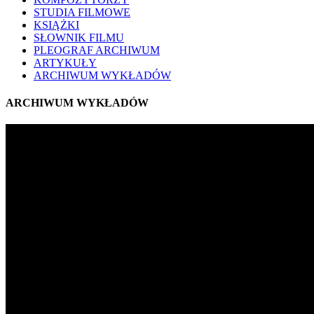
STUDIA FILMOWE
KSIĄŻKI
SŁOWNIK FILMU
PLEOGRAF ARCHIWUM
ARTYKUŁY
ARCHIWUM WYKŁADÓW
ARCHIWUM WYKŁADÓW