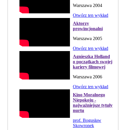
Warszawa 2004
Otwórz ten wykład
Aktorzy
prowincjonalni
Warszawa 2005
Otwórz ten wykład
Agnieszka Holland
o początkach swojej
kariery filmowej
Warszawa 2006
Otwórz ten wykład
Kino Moralnego
Niepokoju -
najważniejsze tytuły
nurtu
prof. Bogusław
Skowronek