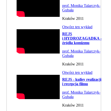
prof. Monika Talarczyk-
Gubała
Kraków 2011
Otwórz ten wykład
REJS
i HYDROZAGADKA -
źródła komizmu
prof. Monika Talarczyk-
Gubała
Kraków 2011
Otwórz ten wykład
REJS - kulisy realizacji
i recepcja filmu
prof. Monika Talarczyk-
Gubała
Kraków 2011