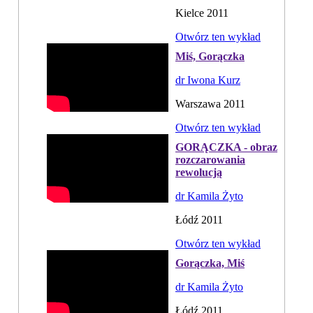
Kielce 2011
Otwórz ten wykład
Miś, Gorączka
dr Iwona Kurz
Warszawa 2011
Otwórz ten wykład
GORĄCZKA - obraz
rozczarowania
rewolucją
dr Kamila Żyto
Łódź 2011
Otwórz ten wykład
Gorączka, Miś
dr Kamila Żyto
Łódź 2011