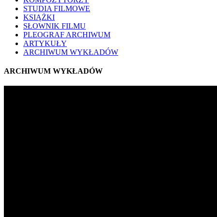
STUDIA FILMOWE
KSIĄŻKI
SŁOWNIK FILMU
PLEOGRAF ARCHIWUM
ARTYKUŁY
ARCHIWUM WYKŁADÓW
ARCHIWUM WYKŁADÓW