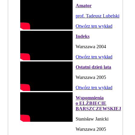
Amator
prof. Tadeusz Lubelski
Otwórz ten wykład
Indeks
Warszawa 2004
Otwórz ten wykład
Ostatni dzień lata
Warszawa 2005
Otwórz ten wykład
Wspomnienia
o ELŻBIECIE
BARSZCZEWSKIEJ
Stanisław Janicki
Warszawa 2005