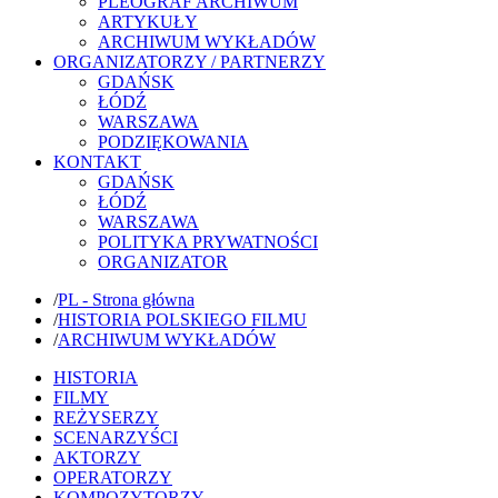
PLEOGRAF ARCHIWUM
ARTYKUŁY
ARCHIWUM WYKŁADÓW
ORGANIZATORZY / PARTNERZY
GDAŃSK
ŁÓDŹ
WARSZAWA
PODZIĘKOWANIA
KONTAKT
GDAŃSK
ŁÓDŹ
WARSZAWA
POLITYKA PRYWATNOŚCI
ORGANIZATOR
/
PL - Strona główna
/
HISTORIA POLSKIEGO FILMU
/
ARCHIWUM WYKŁADÓW
HISTORIA
FILMY
REŻYSERZY
SCENARZYŚCI
AKTORZY
OPERATORZY
KOMPOZYTORZY