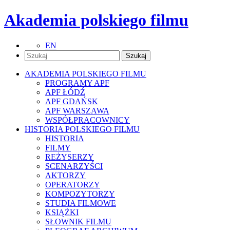
Akademia polskiego filmu
EN
AKADEMIA POLSKIEGO FILMU
PROGRAMY APF
APF ŁÓDŹ
APF GDAŃSK
APF WARSZAWA
WSPÓŁPRACOWNICY
HISTORIA POLSKIEGO FILMU
HISTORIA
FILMY
REŻYSERZY
SCENARZYŚCI
AKTORZY
OPERATORZY
KOMPOZYTORZY
STUDIA FILMOWE
KSIĄŻKI
SŁOWNIK FILMU