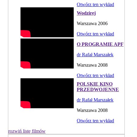
Otwórz ten wykład
Wodzirej
Warszawa 2006
Otwórz ten wykład
O PROGRAMIE APF
dr Rafał Marszałek
Warszawa 2008
Otwórz ten wykład
POLSKIE KINO
PRZEDWOJENNE
dr Rafał Marszałek
Warszawa 2008
Otwórz ten wykład
rozwiń listę filmów