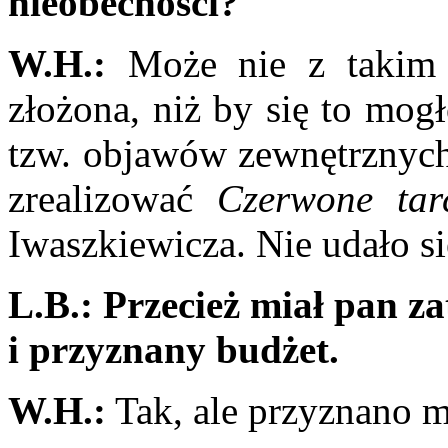
nieobecności?
W.H.:
Może nie z takim i
złożona, niż by się to mog
tzw. objawów zewnętrznych
zrealizować
Czerwone tar
Iwaszkiewicza. Nie udało si
L.B.:
Przecież miał pan z
i przyznany budżet.
W.H.:
Tak, ale przyznano mi