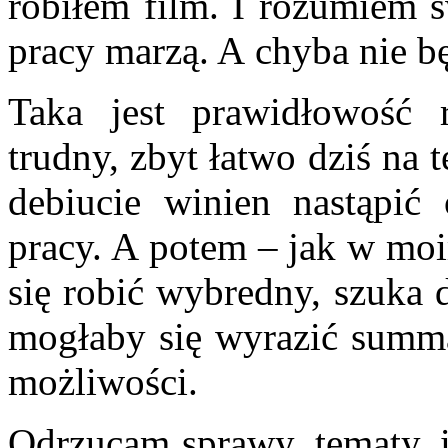
robiłem film. I rozumiem s
pracy marzą. A chyba nie bę
Taka jest prawidłowość 
trudny, zbyt łatwo dziś na
debiucie wi­nien nastąpić
pracy. A potem – jak w mo
się robić wybredny, szuka 
mogłaby się wyrazić summa
możliwości.
Odrzucam sprawy, tematy, 