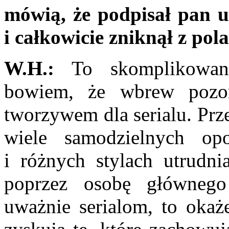
mówią, że podpisał pan u
i całko­wicie zniknął z pol
W.H.:
To skomplikowana
bowiem, że wbrew po
tworzy­wem dla serialu. Prz
wiele samodzielnych op
i różnych stylach utrud­ni
poprzez osobę głównego 
uważnie serialom, to okaż