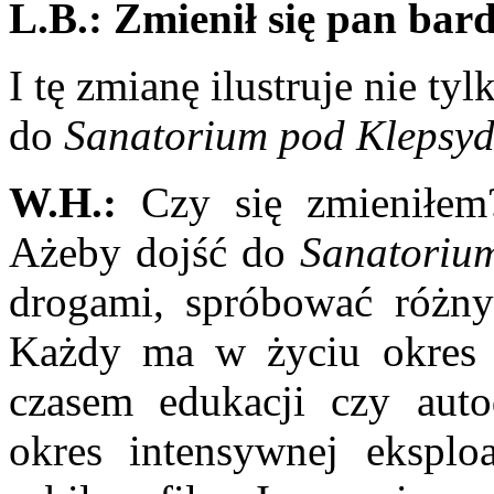
L.B.:
Zmienił się pan bard
I tę zmianę ilustruje nie ty
do
Sanatorium pod Klepsy
W.H.:
Czy się zmieniłem
Ażeby dojść do
Sana­toriu
dro­gami, spróbować różn
Każdy ma w życiu okres p
czasem edukacji czy aut
okres in­tensywnej eksplo