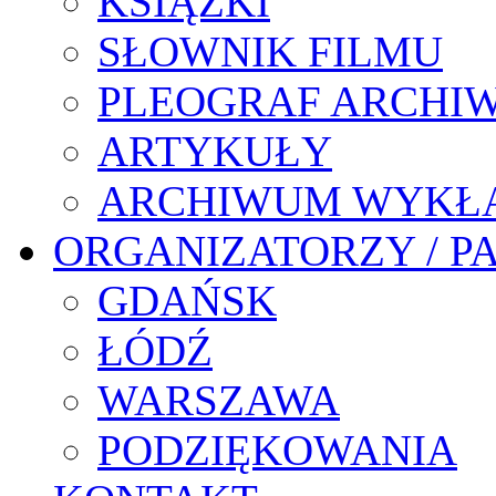
KSIĄŻKI
SŁOWNIK FILMU
PLEOGRAF ARCHI
ARTYKUŁY
ARCHIWUM WYKŁ
ORGANIZATORZY / P
GDAŃSK
ŁÓDŹ
WARSZAWA
PODZIĘKOWANIA