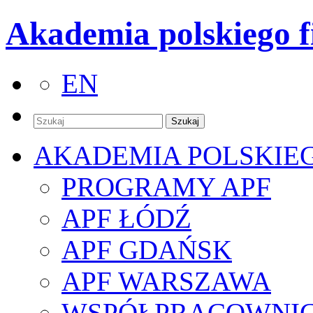
Akademia polskiego f
EN
AKADEMIA POLSKIE
PROGRAMY APF
APF ŁÓDŹ
APF GDAŃSK
APF WARSZAWA
WSPÓŁPRACOWNI