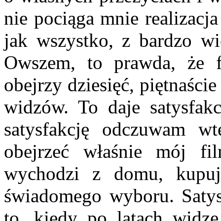
nie pociąga mnie reali­zacj
jak wszystko, z bardzo wi
Owszem, to prawda, że fi
obejrzy dziesięć, pięt­naśc
wi­dzów. To daje satysfakc
satysfakcję odczuwam w
obejrzeć właśnie mój fi
wychodzi z domu, kupuj
świadomego wyboru. Satysf
to, kiedy po latach widzę