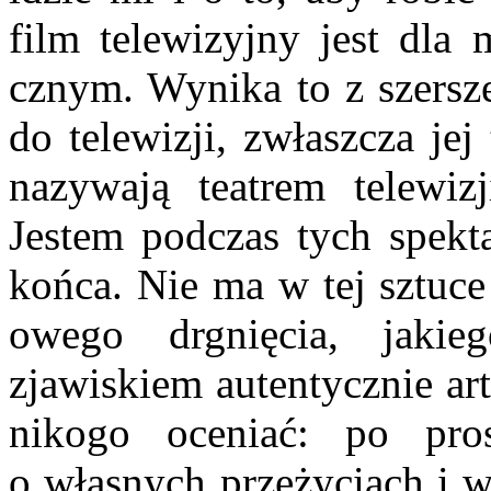
film telewizyj­ny jest dla
cznym. Wynika to z szersze
do telewizji, zwłaszcza jej
nazywają tea­trem telewiz
Jestem podczas tych spekta
końca. Nie ma w tej sztuce 
owego drgnięcia, jaki
zjawiskiem autentycznie ar
nikogo oceniać: po pr
o własnych przeżyciach i w