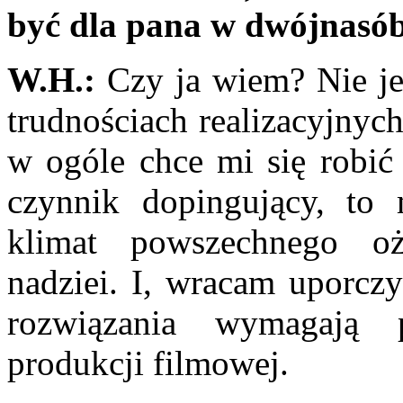
być dla pana w dwójnasó
W.H.:
Czy ja wiem? Nie je
trudnościach rea­lizacyjnyc
w ogóle chce mi się robić f
czynnik dopingujący, to
klimat powszechne­go o
nadziei. I, wracam uporcz
rozwiązania wymagają p
produkcji filmowej.