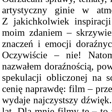
artystyczny ginie w atmos
Z jakichkolwiek inspiracj
moim zdaniem – skrzywien
znaczeń i emocji doraźnyc
Oczywiście – nie! Natom
nazwałem doraźnością, powo
spekulacji obliczonej na 
cenię naprawdę: film – prze
wydaje najczystszy dźwięk.
lat. Dla mnie filmy te – t