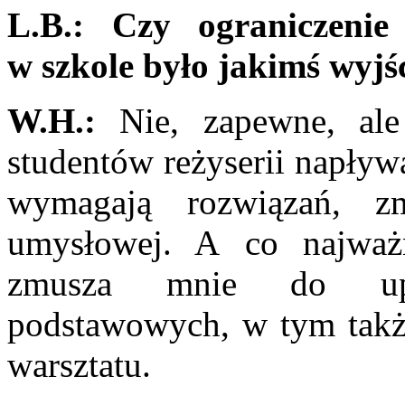
L.B.: Czy ograniczenie
w szkole było jakimś wyjś
W.H.:
Nie, zapewne, ale 
studentów reżyserii na­pły
wyma­gają rozwiązań, zm
umysłowej. A co najważn
zmusza mnie do upor
podstawowych, w tym takż
warsztatu.