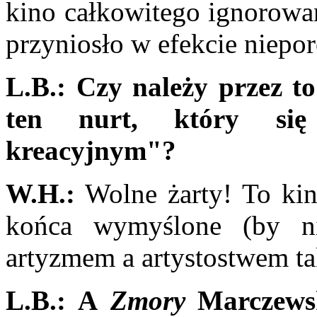
kino całkowitego ignorowa
przyniosło w efekcie niepor
L.B.:
Czy należy przez to
ten nurt, który si
kreacyjnym"?
W.H.:
Wolne żarty! To kin
końca wymyślone (by n
artyzmem a artystostwem tak
L.B.:
A
Zmory
Marczewski