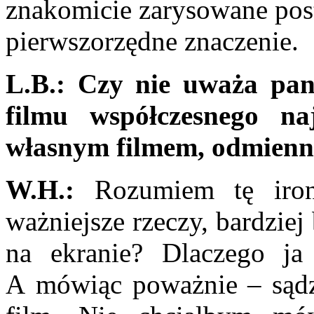
znakomicie zarysowane post
pierwszorzędne znaczenie.
L.B.:
Czy nie uważa pan,
filmu współczes­nego n
własnym filmem, odmienn
W.H.:
Rozumiem tę iron
ważniejsze rzeczy, bar­dziej
na ekranie? Dlaczego j
A mówiąc poważnie – sądzę