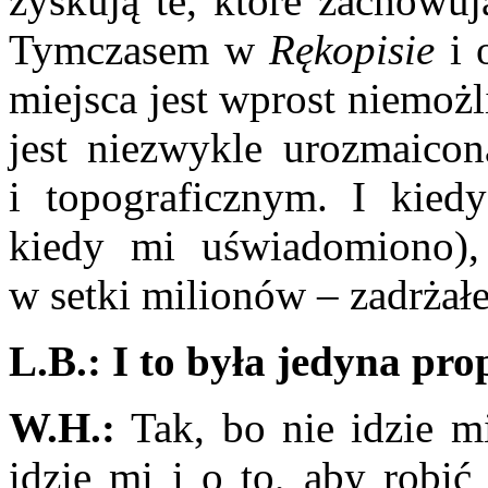
zyskują te, które zachowują
Tymczasem w
Rękopisie
i o
miejsca jest wprost niemożl
jest niezwykle urozmaico
i topograficznym. I kiedy
kiedy mi uświadomiono), 
w setki milionów – zadrżałe
L.B.:
I to była jedyna prop
W.H.:
Tak, bo nie idzie mi
idzie mi i o to, aby robić