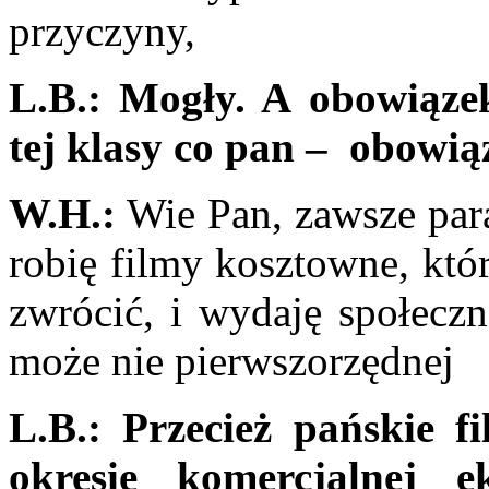
przyczyny,
L.B.:
Mogły. A obowiąze
tej klasy co pan – obowią
W.H.:
Wie Pan, zawsze para
robię filmy kosztowne, któ
zwrócić, i wydaję społeczn
może nie pierwszorzędnej
L.B.:
Przecież pańskie f
okresie komercjalnej e