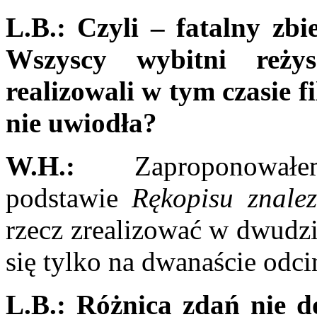
L.B.:
Czyli – fatalny zbie
Wszyscy wybitni reży­
realizowali w tym czasie f
nie uwiodła?
W.H.:
Zaproponowałe
podstawie
Rękopisu znalez
rzecz zreali­zować w dwudzi
się tylko na dwanaście odc
L.B.:
Różnica zdań nie do