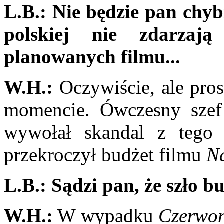
L.B.: Nie będzie pan chybi
polskiej nie zdarzają
planowanych filmu...
W.H.:
Oczywiście, ale pros
momencie. Ówczesny szef 
wywołał skandal z tego
przekroczył budżet filmu
Na
L.B.:
Sądzi pan, że szło b
W.H.:
W wypadku
Czerwon