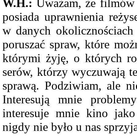
W.H.:
Uważam, że filmów ni
posiada upraw­nienia reżys
w danych okolicznościach m
poruszać spraw, które możn
którymi żyję, o których r
serów, którzy wyczuwają te
sprawą. Podziwiam, ale n
Interesują mnie problemy
interesuje mnie kino jako
nigdy nie było u nas sprzyj