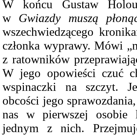
W końcu Gustaw Holou
w
Gwiazdy muszą płon
wszechwiedzącego kronika
członka wyprawy. Mówi „m
z ratowników przeprawiając
W jego opowieści czuć ch
wspinaczki na szczyt. 
obcości jego sprawozdania,
nas w pierwszej osobie l
jednym z nich. Przejmuje