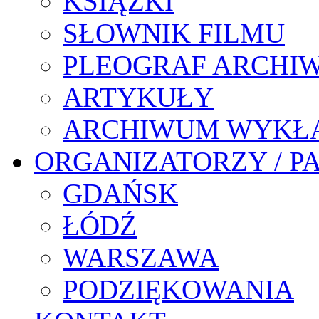
KSIĄŻKI
SŁOWNIK FILMU
PLEOGRAF ARCHI
ARTYKUŁY
ARCHIWUM WYKŁ
ORGANIZATORZY / P
GDAŃSK
ŁÓDŹ
WARSZAWA
PODZIĘKOWANIA