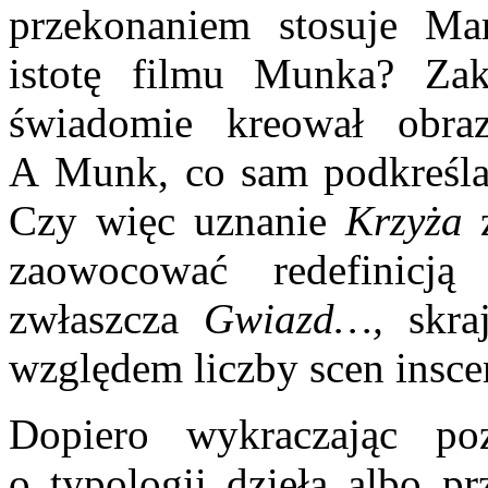
przekonaniem stosuje Ma
istotę filmu Munka? Zak
świadomie kreował obra
A Munk, co sam podkreślał
Czy więc uznanie
Krzyża
zaowocować redefinicją
zwłaszcza
Gwiazd…,
skr
względem liczby scen insce
Dopiero wykraczając po
o typologii dzieła albo p