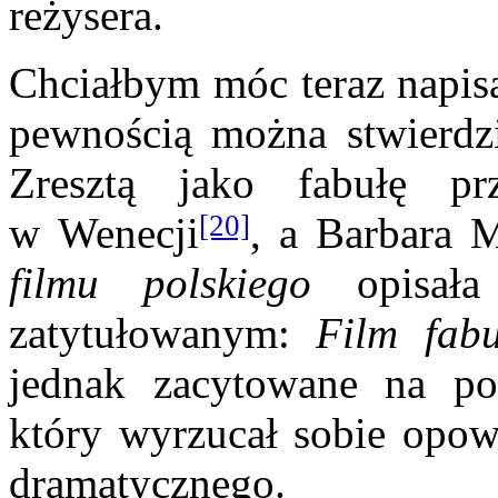
reżysera.
Chciałbym móc teraz napisa
pewnością można stwierdzi
Zresztą jako fabułę pr
[20]
w Wenecji
, a Barbara 
filmu polskiego
opisała
zatytułowanym:
Film fabu
jednak zacytowane na po
który wyrzucał sobie opow
dramatycznego.