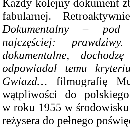
Każdy kolejny dokument zb
fabularnej. Retroaktyw
Dokumentalny – pod t
najczęściej: prawdzi
dokumentalne, dochodz
odpowiadał temu kryteri
Gwiazd…
filmografię Mu
wątpliwości do polskieg
w roku 1955 w środowisku r
reżysera do pełnego poświęc