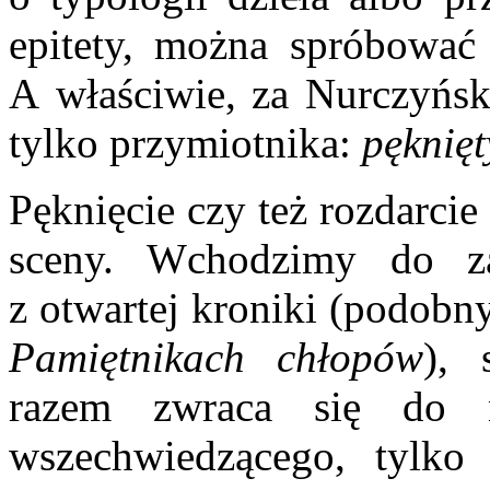
epitety, można spróbować 
A właściwie, za Nurczyńską
tylko przymiotnika:
pęknięt
Pęknięcie czy też rozdarci
sceny. Wchodzimy do za
z otwartej kroniki (podobn
Pamiętnikach chłopów
), 
razem zwraca się do n
wszechwiedzącego, tylko 