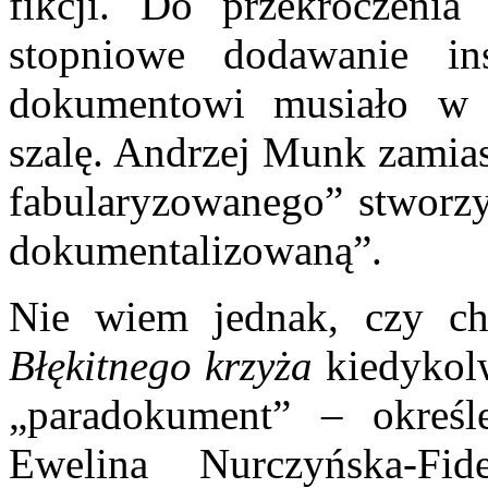
fikcji. Do przekroczeni
stopniowe dodawanie in
dokumentowi musiało w
szalę. Andrzej Munk zamia
fabularyzowanego” stworzył
dokumentalizowaną”.
Nie wiem jednak, czy chł
Błękitnego krzyża
kiedykolw
„paradokument” – określ
Ewelina Nurczyńska-Fide