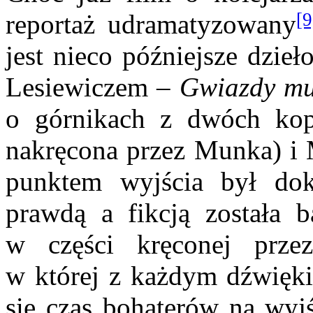
[9
reportaż udramatyzowany
jest nieco późniejsze dzie
Lesiewiczem –
Gwiazdy mu
o górnikach z dwóch kop
nakręcona przez Munka) i 
punktem wyjścia był dok
prawdą a fikcją została b
w części kręconej prze
w której z każdym dźwięki
się czas bohaterów na wyjś