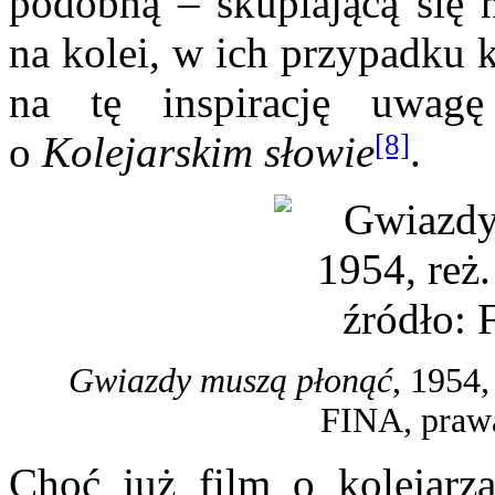
podobną – skupiającą się 
na kolei, w ich przypadku k
na tę inspirację uwagę
[8]
o
Kolejarskim słowie
.
Gwiazdy muszą płonąć
, 1954,
FINA,
praw
Choć już film o kolejar