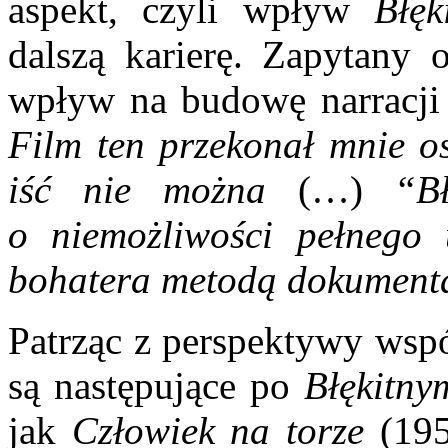
aspekt, czyli wpływ
Błęk
dalszą karierę. Zapytany 
wpływ na budowę narracji 
Film ten przekonał mnie os
iść nie można
(…)
“B
o niemożliwości pełnego 
bohatera metodą dokument
Patrząc z perspektywy wsp
są następujące po
Błękitny
jak
Człowiek na torze
(19