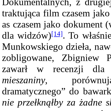
Dokumentalnych, z drugi
traktująca film czasem jak
as czasem jako dokument 
[14]
dla widzów)
. To właśni
Munkowskiego dzieła, nawe
zobligowane, Zbigniew Pi
zawarł w recenzji dla 
mieszaniny
, porównuj
dramatycznego” do bawarki 
nie przełknąłby za żadne s