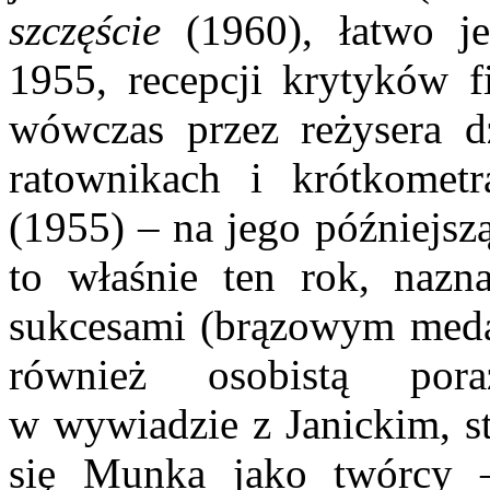
szczęście
(1960), łatwo je
1955, recepcji krytyków 
wówczas przez reżysera dz
ratownikach i krótkome
(1955) – na jego późniejsz
to właśnie ten rok, nazn
sukcesami (brązowym med
również osobistą pora
w wywiadzie z Janickim, s
się Munka jako twórcy 