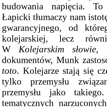
budowania napięcia. To
Łapicki tłumaczy nam istot
gwarancyjnego, od które
kolejarskiej, lecz ró
W
Kolejarskim słowie
, 
dokumentów, Munk zastos
toto
. Kolejarze stają się c
tylko przemysłu związa
przemysłu jako takieg
tematycznych narzuconyc