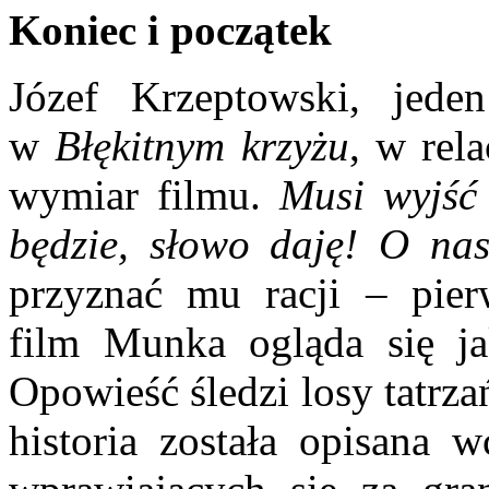
Koniec i początek
Józef Krzeptowski, jede
w
Błękitnym krzyżu
, w rel
wymiar filmu.
Musi wyjść 
będzie, słowo daję! O nas
przyznać mu racji – pier
film Munka ogląda się j
Opowieść śledzi losy tatrz
historia została opisana 