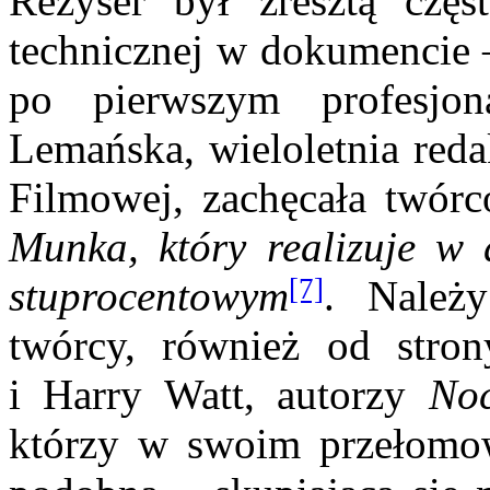
Reżyser był zresztą częs
technicznej w dokumencie –
po pierwszym profesjon
Lemańska, wieloletnia reda
Filmowej, zachęcała twór
Munka, który realizuje w 
[7]
stuprocentowym
. Należ
twórcy, również od stron
i Harry Watt, autorzy
Noc
którzy w swoim przełomow