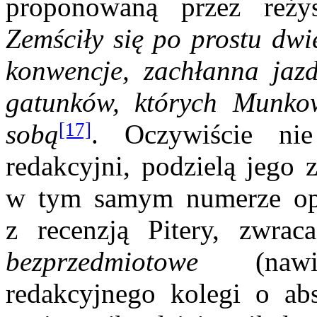
proponowaną przez reżys
Zemściły się po prostu dwi
konwencje, zachłanna jaz
gatunków, których Munkow
[17]
sobą
. Oczywiście ni
redakcyjni, podzielą jego 
w tym samym numerze opu
z recenzją Pitery, zwrac
bezprzedmiotowe
(na
redakcyjnego kolegi o ab