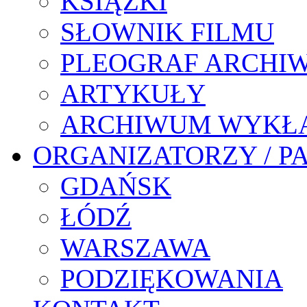
KSIĄŻKI
SŁOWNIK FILMU
PLEOGRAF ARCHI
ARTYKUŁY
ARCHIWUM WYKŁ
ORGANIZATORZY / P
GDAŃSK
ŁÓDŹ
WARSZAWA
PODZIĘKOWANIA