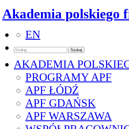
Akademia polskiego f
EN
AKADEMIA POLSKIE
PROGRAMY APF
APF ŁÓDŹ
APF GDAŃSK
APF WARSZAWA
WSPÓŁPRACOWNI