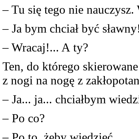
– Tu się tego nie nauczysz.
– Ja bym chciał być sławny
– Wracaj!... A ty?
Ten, do którego skierowane
z nogi na nogę z zakłopota
– Ja... ja... chciałbym wiedz
– Po co?
– Po to, żeby wiedzieć...