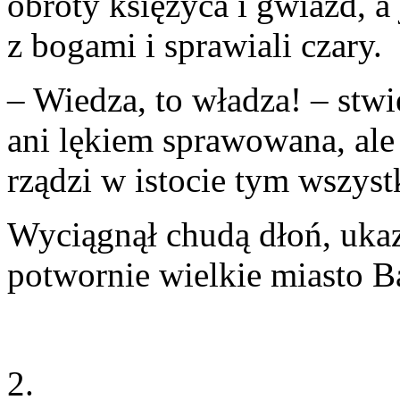
obroty księżyca i gwiazd, a
z bogami i sprawiali czary.
– Wiedza, to władza! – stw
ani lękiem sprawowana, al
rządzi w istocie tym wszys
Wyciągnął chudą dłoń, ukaz
potwornie wielkie miasto Ba
2.