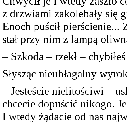
Chwycił je i wtedy zaszło c
z drzwiami zakolebały się g
Enoch puścił pierścienie...
stał przy nim z lampą oliwn
– Szkoda – rzekł – chybiłeś
Słysząc nieubłagalny wyrok
– Jesteście nielitościwi – u
chcecie dopuścić nikogo. Je
I wtedy żądacie od nas naj