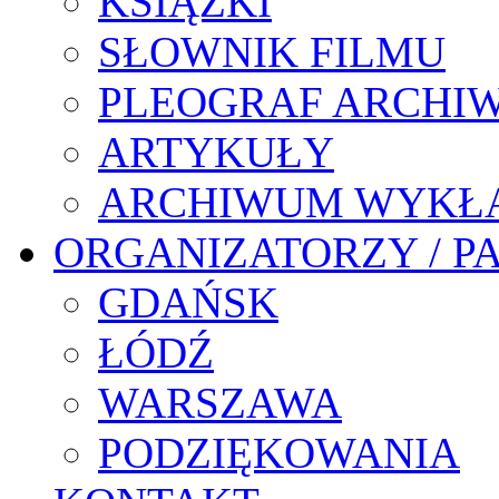
KSIĄŻKI
SŁOWNIK FILMU
PLEOGRAF ARCHI
ARTYKUŁY
ARCHIWUM WYKŁ
ORGANIZATORZY / P
GDAŃSK
ŁÓDŹ
WARSZAWA
PODZIĘKOWANIA