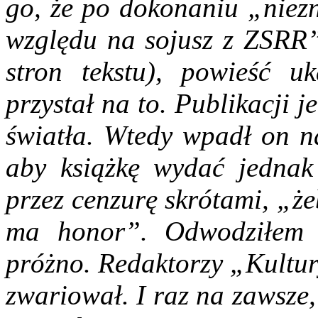
go, że po dokonaniu „niezn
względu na sojusz z ZSRR”
stron tekstu), powieść u
przystał na to. Publikacji 
światła. Wtedy wpadł on na
aby książkę wydać jednak
przez cenzurę skrótami, „ż
ma honor”. Odwodziłem 
próżno. Redaktorzy „Kultury
zwariował. I raz na zawsze