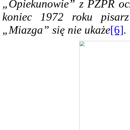
„Opiekunowie” z PZPR oczy
koniec 1972 roku pisarz
„Miazga” się nie ukaże
[6]
.