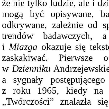
że nie tylko ludzie, ale i d
mogą być opisywane, b
odkrywane, zależnie od s
trendów badawczych, a
i
Miazga
okazuje się teks
zaskakiwać. Pierwsze 
w
Dzienniku
Andrzejewskie
a sygnały postępującego
z roku 1965, kiedy na 
„Twórczości” znalazła s