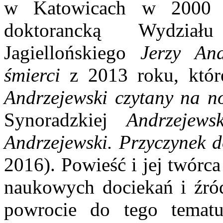
w Katowicach w 2000 ro
doktorancką Wydziału
Jagiellońskiego
Jerzy And
śmierci
z 2013 roku, które
Andrzejewski czytany na 
Synoradzkiej
Andrzejew
Andrzejewski. Przyczynek d
2016). Powieść i jej twórc
naukowych dociekań i źród
powrocie do tego tematu