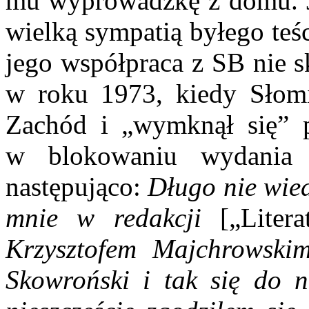
mu wyprowadzkę z domu. Je
wielką sympatią byłego teśc
jego współpraca z SB nie sk
w roku 1973, kiedy Słom
Zachód i „wymknął się” p
w blokowaniu wydani
następująco:
Długo nie wied
mnie w redakcji
[„Liter
Krzysztofem Majchrowskim
Skowroński i tak się do 