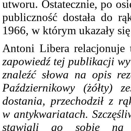
utworu. Ostatecznie, po os
publiczność dostała do r
1966, w którym ukazały si
Antoni Libera relacjonuje
zapowiedź tej publikacji wy
znaleźć słowa na opis re
Październikowy (żółty) z
dostania, przechodził z rą
w antykwariatach. Szczęśli
stawiali go sobie na