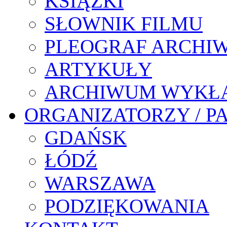
KSIĄŻKI
SŁOWNIK FILMU
PLEOGRAF ARCHI
ARTYKUŁY
ARCHIWUM WYKŁ
ORGANIZATORZY / P
GDAŃSK
ŁÓDŹ
WARSZAWA
PODZIĘKOWANIA