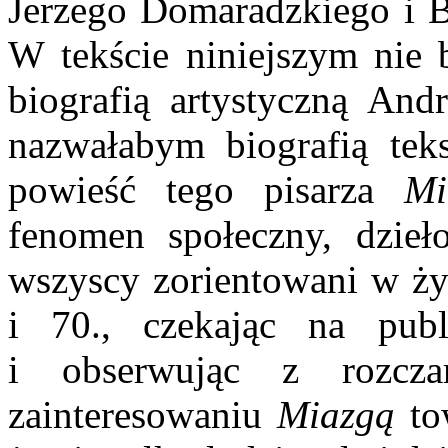
Jerzego Domaradzkiego i B
W tekście niniejszym nie 
biografią artystyczną Andr
nazwałabym biografią teks
powieść tego pisarza
Mia
fenomen społeczny, dzieł
wszyscy zorientowani w życ
i 70., czekając na pub
i obserwując z rozcz
zainteresowaniu
Miazgą
to