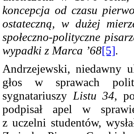
koncepcja od czasu pierw
ostateczną, w dużej mierz
społeczno-polityczne pisar
wypadki z Marca ’68
[5]
.
Andrzejewski, niedawny ul
głos w sprawach polit
sygnatariuszy
Listu 34
, p
podpisał apel w sprawi
z uczelni studentów, wysła