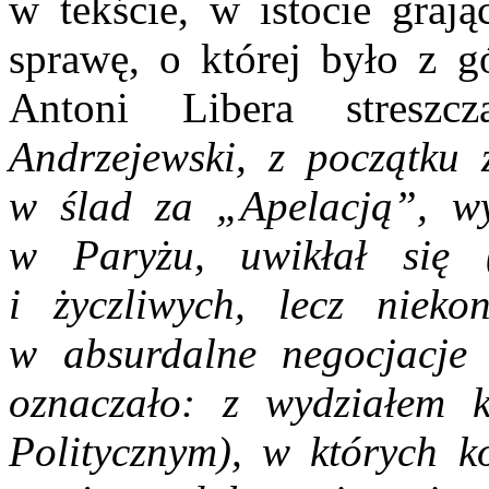
w tekście, w istocie grają
sprawę, o której było z g
Antoni Libera streszcz
Andrzejewski, z początku
w ślad za „Apelacją”, wy
w Paryżu, uwikłał się 
i życzliwych, lecz nieko
w absurdalne negocjacj
oznaczało: z wydziałem 
Politycznym), w których k