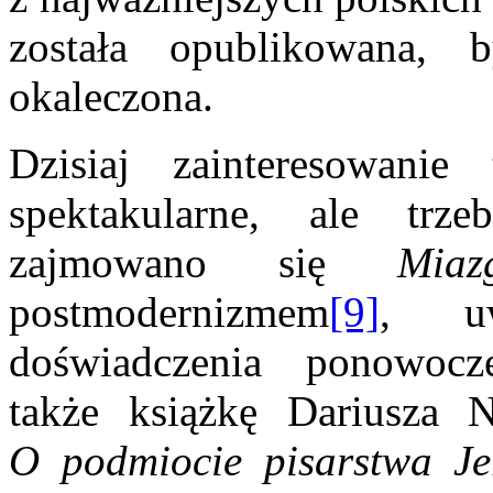
została opublikowana, b
okaleczona.
Dzisiaj zainteresowani
spektakularne, ale tr
zajmowano się
Miaz
postmodernizmem
[9]
, uw
doświadczenia ponowocze
także książkę Dariusza
O podmiocie pisarstwa Je