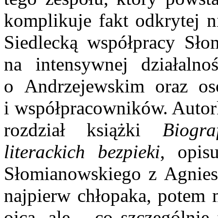
komplikuje fakt odkrytej n
Siedlecką współpracy Sło
na intensywnej działalno
o Andrzejewskim oraz os
i współpracowników. Autork
rozdział książki
Biogr
literackich bezpieki
,
opis
Słomianowskiego z Agnies
najpierw chłopaka, potem 
ojca, ale – co szczególnie