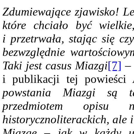
Zdumiewające zjawisko! Leg
które chciało być wielkie
i przetrwała, stając się c
bezwzględnie wartościowy
Taki jest casus Miazgi
[7]
– 
i publikacji tej powieści
powstania Miazgi są 
przedmiotem opisu 
historycznoliterackich, ale 
Miazgę – jak w każdy ut