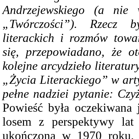
Andrzejewskiego (a nie
„Twórczości”). Rzecz b
literackich i rozmów tow
się, przepowiadano, że o
kolejne arcydzieło literatu
„Życia Literackiego” w ar
pełne nadziei pytanie: Cz
Powieść była oczekiwana 
losem z perspektywy lat 
ukończona w 1970 roku