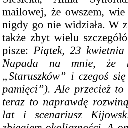
mailowej, że owszem, wie o
nigdy go nie widziała. W 
także zbyt wielu szczegół
pisze:
Piątek, 23 kwietnia
Napada na mnie, że ro
„Staruszków” i czegoś si
pamięci”). Ale przecież to
teraz to naprawdę rozwiną
lat i scenariusz Kijowsk
zbiegiem okoliczności. A on