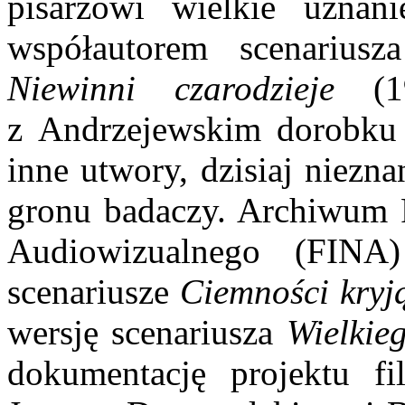
pisarzowi wielkie uznani
współautorem scenariu
Niewinni czarodzieje
(
z Andrzejewskim dorobku 
inne utwory, dzisiaj niezn
gronu badaczy. Archiwum F
Audiowizualnego (FINA)
scenariusze
Ciemności kryj
wersję scenariusza
Wielkie
dokumentację projektu 