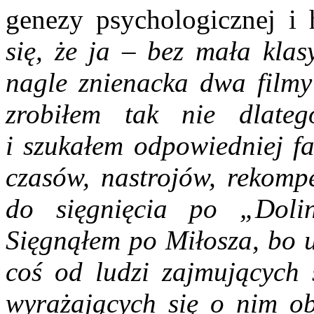
genezy psychologicznej i h
się, że ja – bez mała klas
nagle znienacka dwa filmy
zrobiłem tak nie dlateg
i szukałem odpowiedniej fa
czasów, nastrojów, rekomp
do sięgnięcia po „Doli
Sięgnąłem po Miłosza, bo u
coś od ludzi zajmujących s
wyrażających się o nim ob