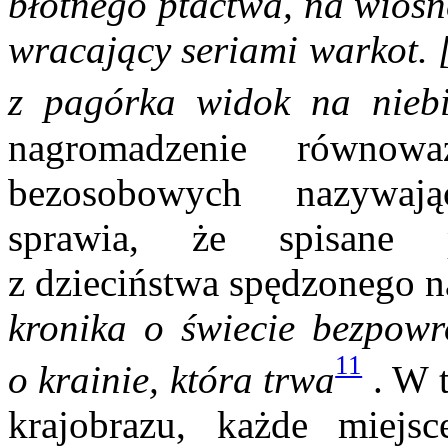
błotnego ptactwa, na wiosn
wracający seriami warkot. [
z pagórka widok na niebie
nagromadzenie równow
bezosobowych nazywają
sprawia, że spisane 
z dzieciństwa spędzonego 
kronika o świecie bezpowr
11
o krainie, która trwa
. W t
krajobrazu, każde miejs