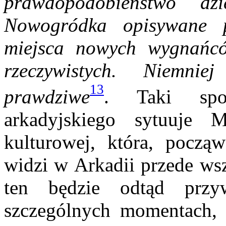
prawdopodobieństwo dzi
Nowogródka opisywane p
miejsca nowych wygnańc
rzeczywistych. Niemni
13
prawdziwe
. Taki spo
arkadyjskiego sytuuje 
kulturowej, która, począ
widzi w Arkadii przede wsz
ten będzie odtąd prz
szczególnych momentach,