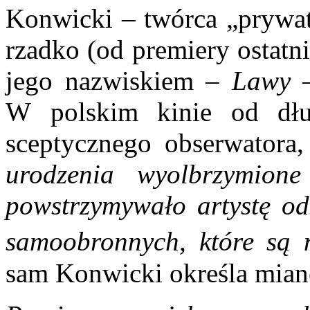
Konwicki – twórca „prywat
rzadko (od premiery ostatn
jego nazwiskiem –
Lawy
–
W polskim kinie od dłu
sceptycznego obserwatora
urodzenia wyolbrzymion
powstrzymywało
artystę o
samoobronnych, które są n
sam Konwicki określa mian