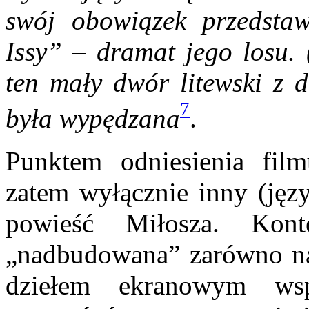
swój obowiązek przedsta
Issy” – dramat jego losu. 
ten mały dwór litewski z 
7
była wypędzana
.
Punktem odniesienia fi
zatem wyłącznie inny (jęz
powieść Miłosza. Kon
„nadbudowana” zarówno nad
dziełem ekranowym wsp