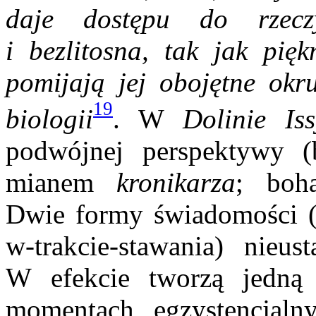
daje dostępu do rzeczy
i bezlitosna, tak jak pięk
pomijają jej obojętne okr
19
biologii
. W
Dolinie Iss
podwójnej perspektywy (bo
mianem
kronikarza
; boha
Dwie formy świadomości (
w-trakcie-stawania) nieus
W efekcie tworzą jedną
momentach egzystencjaln