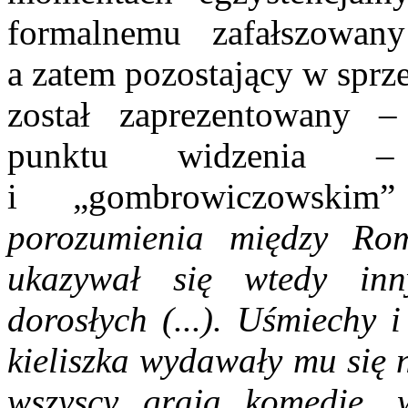
formalnemu zafałszowan
a zatem pozostający w sprze
został zaprezentowany –
punktu widzenia –
i „gombrowiczowski
porozumienia między Ro
ukazywał się wtedy inn
dorosłych (...). Uśmiechy 
kieliszka wydawały mu się 
wszyscy grają komedię, w