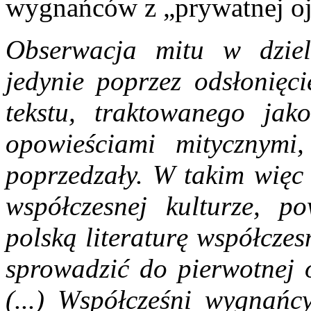
wygnańców z „prywatnej ojc
Obserwacja mitu w dziele
jedynie poprzez odsłonięc
tekstu, traktowanego jak
opowieściami mitycznymi
poprzedzały. W takim więc
współczesnej kulturze, p
polską literaturę współcze
sprowadzić do pierwotnej 
(...) Współcześni wygnańcy