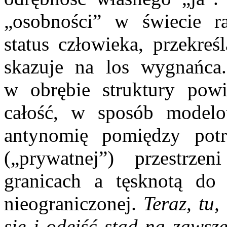
„osobności” w świecie ra
status człowieka, przekreś
skazuje na los wygnańca. 
w obrębie struktury powi
całość, w sposób modelow
antynomię pomiędzy potr
(„prywatnej”) przestrze
granicach a tęsknotą do 
nieograniczonej.
Teraz, tu,
się i odejść stąd na zawsze