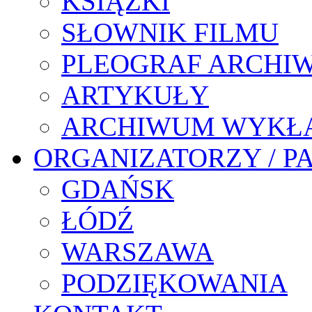
KSIĄŻKI
SŁOWNIK FILMU
PLEOGRAF ARCHI
ARTYKUŁY
ARCHIWUM WYKŁ
ORGANIZATORZY / P
GDAŃSK
ŁÓDŹ
WARSZAWA
PODZIĘKOWANIA