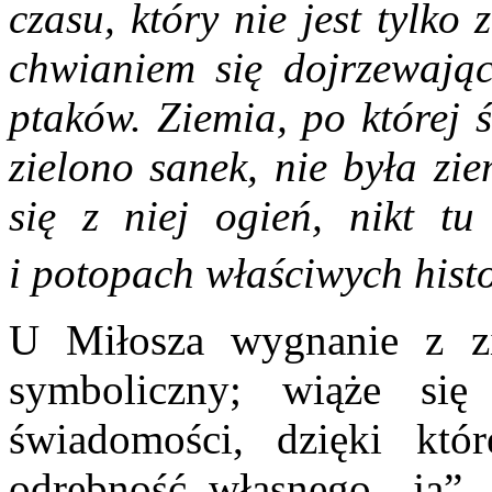
czasu, który nie jest tylk
chwianiem się dojrzewając
ptaków. Ziemia, po której 
zielono sanek, nie była zi
się z niej ogień, nikt t
i potopach właściwych histo
U Miłosza wygnanie z z
symboliczny; wiąże si
świadomości, dzięki któ
odrębność własnego „ja”.