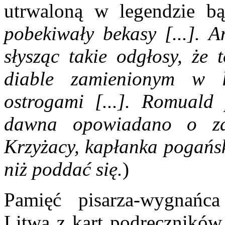
utrwaloną w legendzie bą
pobekiwały bekasy [...]. A
słysząc takie odgłosy, że
diable zamienionym w 
ostrogami [...]. Romuald
dawna opowiadano o za
Krzyżacy, kapłanka pogańs
niż poddać się.
)
Pamięć pisarza-wygnańca
Litwa z kart podręczników 