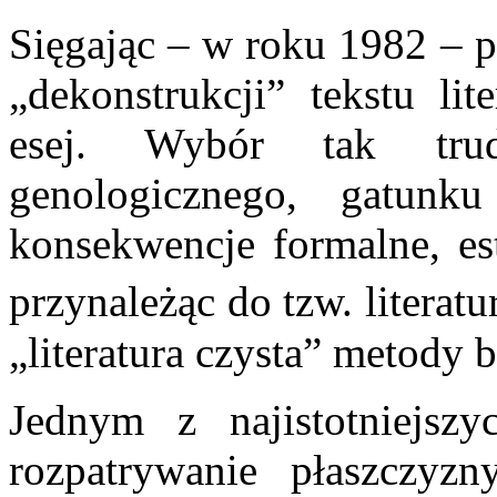
Sięgając – w roku 1982 – 
„dekonstrukcji” tekstu lit
esej. Wybór tak tru
genologicznego, gatunk
konsekwencje formalne, est
przynależąc do tzw. literat
„literatura czysta” metody 
Jednym z najistotniejsz
rozpatrywanie płaszczyzn