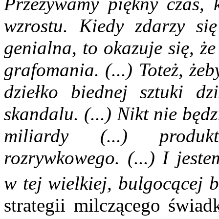
Przeżywamy piękny czas, k
wzrostu. Kiedy zdarzy się
genialna, to okazuje się, ż
grafomania. (...) Toteż, że
dziełko biednej sztuki dz
skandalu. (...) Nikt nie będ
miliardy (...) produk
rozrywkowego. (...) I jest
w tej wielkiej, bulgocącej b
strategii milczącego świad