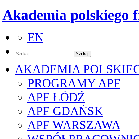
Akademia polskiego f
EN
AKADEMIA POLSKIE
PROGRAMY APF
APF ŁÓDŹ
APF GDAŃSK
APF WARSZAWA
WSPÓŁPRACOWNI