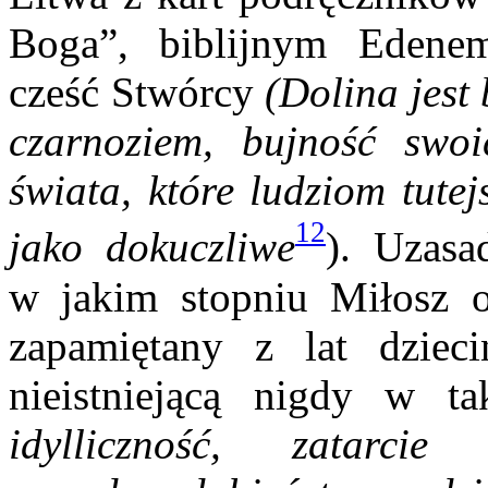
Boga”, biblijnym Edene
cześć Stwórcy
(Dolina jest
czarnoziem, bujność sw
świata
, które ludziom tute
12
jako dokuczliwe
). Uzasa
w jakim stopniu Miłosz 
zapamiętany z lat dzie
nieistniejącą nigdy w t
idylliczność, zatarci