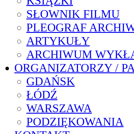
KSIĄŻKI
SŁOWNIK FILMU
PLEOGRAF ARCHI
ARTYKUŁY
ARCHIWUM WYKŁ
ORGANIZATORZY / P
GDAŃSK
ŁÓDŹ
WARSZAWA
PODZIĘKOWANIA