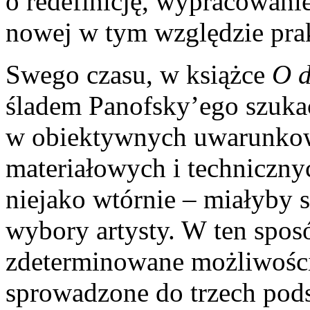
o redefinicję, wypracowanie
nowej w tym względzie pra
Swego czasu, w książce
O d
śladem Panofsky’ego szuka
w obiektywnych uwarunkow
materiałowych i techniczny
niejako wtórnie – miałyby 
wybory artysty. W ten spos
zdeterminowane możliwościam
sprowadzone do trzech pod