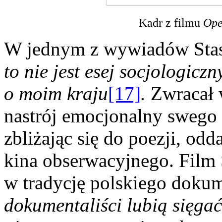
Kadr z filmu
Ope
W jednym z wywiadów Stas
to nie jest esej socjologicz
o moim kraju
[17]
.
Zwracał w
nastrój emocjonalny swego f
zbliżając się do poezji, od
kina obserwacyjnego. Film 
w tradycję polskiego doku
dokumentaliści lubią sięgać