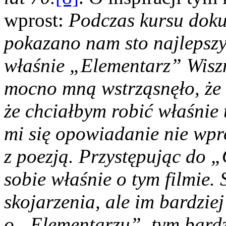
wprost:
Podczas kursu dok
pokazano nam sto najlepsz
właśnie „Elementarz” Wiszn
mocno mną wstrząsnęło, że 
że chciałbym robić właśnie 
mi się opowiadanie nie wpro
z poezją. Przystępując do 
sobie właśnie o tym filmie. 
skojarzenia, ale im bardzie
o „Elementarzu”, tym bardzi