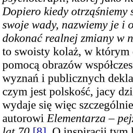
Dopiero kiedy otrząśniemy 
swoje wady, nazwiemy je i 
dokonać realnej zmiany w n
to swoisty kolaż, w którym
pomocą obrazów współczesn
wyznań i publicznych dekla
czym jest polskość, jacy dz
wydaje się więc szczególni
autorowi
Elementarza –
pe
lat 70.
[8]
. O inspiracji ty