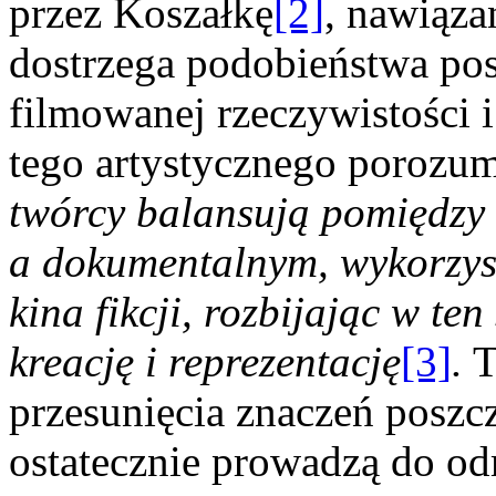
przez Koszałkę
[2]
, nawiąza
dostrzega podobieństwa p
filmowanej rzeczywistości i
tego artystycznego porozum
twórcy balansują pomiędzy
a dokumentalnym, wykorzys
kina fikcji, rozbijając w te
kreację i reprezentację
[3]
.
T
przesunięcia znaczeń poszc
ostatecznie prowadzą do o