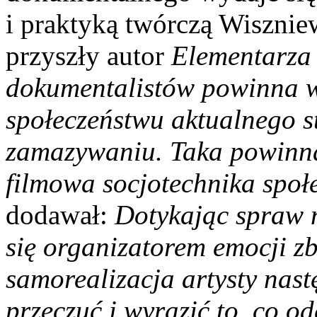
i praktyką twórczą Wiszni
przyszły autor
Ele
mentarz
dokumentalistów powinna w
społeczeństwu aktualnego st
zamazywaniu. Taka powinn
filmowa socjotechnika społ
dodawał:
Dotykając spraw 
się organizatorem emocji z
samorealizacja artysty nast
przeczuć i wyrazić to, co 