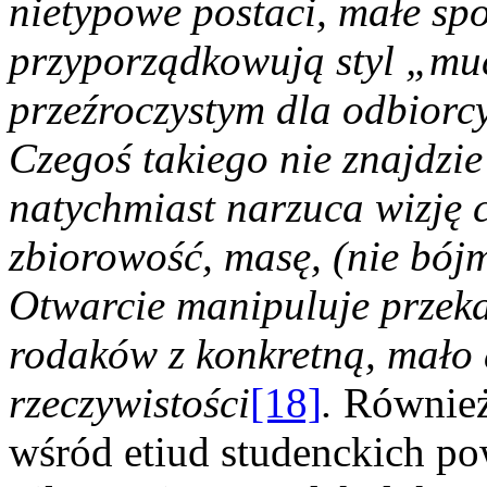
nietypowe postaci, małe spo
przyporządkowują styl „muc
przeźroczystym dla odbiorc
Czegoś takiego nie znajdzie
natychmiast narzuca wizję 
zbiorowość, masę, (nie bójm
Otwarcie manipuluje przeka
rodaków z konkretną, mało
rzeczywistości
[18]
.
Równie
wśród etiud studenckich po