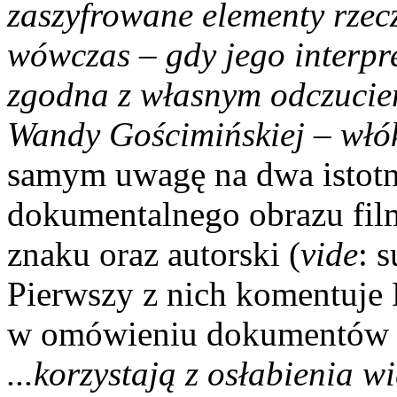
zaszyfrowane elementy rzecz
wówczas – gdy jego interpr
zgodna z własnym odczucie
Wandy Gościmińskiej – włó
samym uwagę na dwa istotn
dokumentalnego obrazu fil
znaku oraz autorski (
vide
: 
Pierwszy z nich komentuje 
w omówieniu dokumentów re
...korzystają z osłabienia w