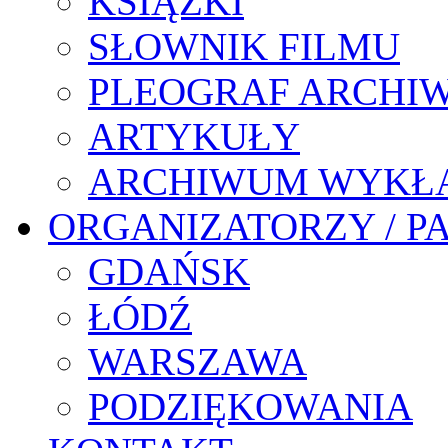
KSIĄŻKI
SŁOWNIK FILMU
PLEOGRAF ARCHI
ARTYKUŁY
ARCHIWUM WYKŁ
ORGANIZATORZY / P
GDAŃSK
ŁÓDŹ
WARSZAWA
PODZIĘKOWANIA