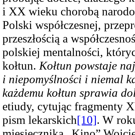
i XX wieku chorobą narodo
Polski współczesnej, przep
przeszłością a współczesno
polskiej mentalności, który
kołtun.
Kołtun powstaje naj
i niepomyślności i niemal k
każdemu kołtun sprawia do
etiudy, cytując fragmenty 
pism lekarskich
[10]
. W rok
miesięcznika „Kino” Wojci