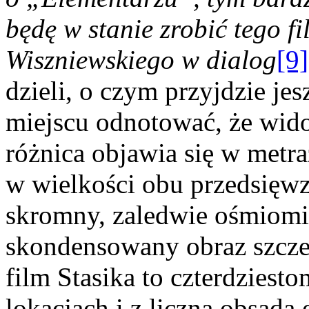
będę w stanie zrobić tego f
Wiszniewskiego w dialog
[9]
dzieli, o czym przyjdzie j
miejscu odnotować, że wido
różnica objawia się w metr
w wielkości obu przedsięwz
skromny, zaledwie ośmiomi
skondensowany obraz szcze
film Stasika to czterdziest
lokacjach i z liczną obsadą 