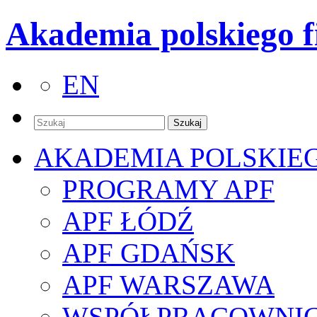
Akademia polskiego f
EN
AKADEMIA POLSKIE
PROGRAMY APF
APF ŁÓDŹ
APF GDAŃSK
APF WARSZAWA
WSPÓŁPRACOWNI