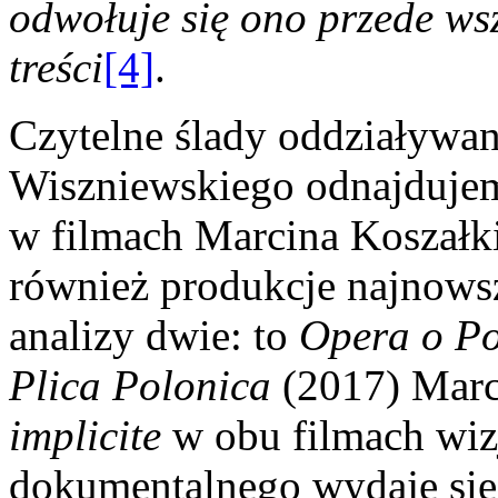
odwołuje się ono przede ws
treści
[4]
.
Czytelne ślady oddziaływa
Wiszniewskiego odnajdujem
w filmach Marcina Koszałki
również produkcje najnows
analizy dwie: to
Opera o Po
Plica Polonica
(2017) Marc
implicite
w obu filmach wizj
dokumentalnego wydaje się 