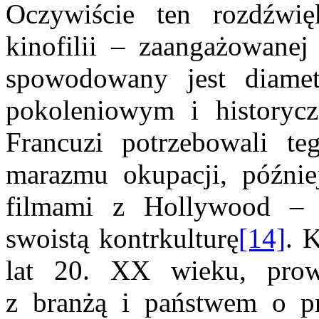
Oczywiście ten rozdź
kinofilii – zaangażowane
spowodowany jest diamet
pokoleniowym i historycz
Francuzi potrzebowali te
marazmu okupacji, późnie
filmami z Hollywood – z
swoistą kontrkulturę
[14]
. 
lat 20. XX wieku, prowa
z branżą i państwem o p