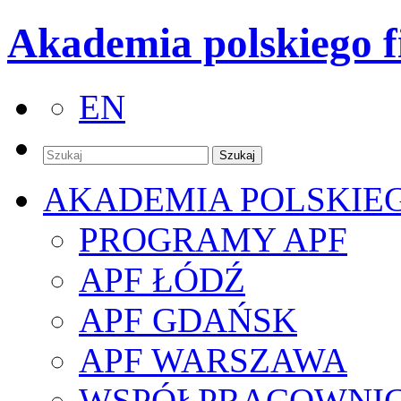
Akademia polskiego f
EN
AKADEMIA POLSKIE
PROGRAMY APF
APF ŁÓDŹ
APF GDAŃSK
APF WARSZAWA
WSPÓŁPRACOWNI