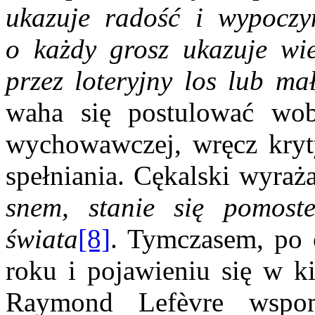
ukazuje radość i wypoczy
o każdy grosz ukazuje wie
przez loteryjny los lub m
waha się postulować wobe
wychowawczej, wręcz kryt
spełniania. Cękalski wyraż
snem, stanie się pomost
świata
[8]
. Tymczasem, po 
roku i pojawieniu się w k
Raymond Lefèvre wsp