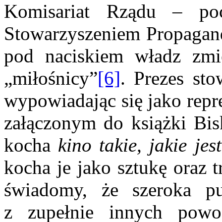
Komisariat Rządu – po
Stowarzyszeniem Propagand
pod naciskiem władz zmi
„miłośnicy”
[6]
. Prezes sto
wypowiadając się jako repr
załączonym do książki Bisk
kocha
kino takie, jakie jes
kocha je jako sztukę oraz t
świadomy, że szeroka pu
z zupełnie innych po