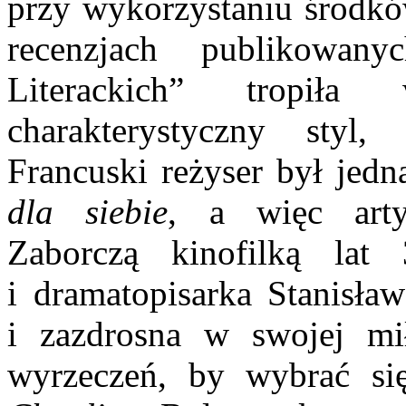
przy wykorzystaniu środkó
recenzjach publikowa
Literackich” tropił
charakterystyczny styl
Francuski reżyser był jedn
dla siebie
, a więc arty
Zaborczą kinofilką la
i dramatopisarka Stanisł
i zazdrosna w swojej mi
wyrzeczeń, by wybrać s