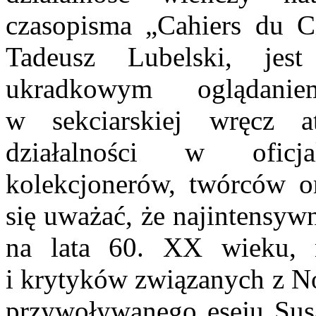
czasopisma „Cahiers du C
Tadeusz Lubelski, jes
ukradkowym oglądani
w sekciarskiej wręcz a
działalności w oficj
kolekcjonerów, twórców o
się uważać, że najintensywn
na lata 60. XX wieku, n
i krytyków związanych z No
przywoływanego eseju Su