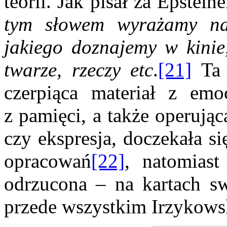
teorii. Jak pisał za Epstei
tym słowem wyrażamy nas
jakiego doznajemy w kinie
twarze, rzeczy etc
.
[21]
Ta s
czerpiąca materiał z emo
z pamięci, a także operując
czy ekspresja, doczekała s
opracowań
[22]
, natomiast
odrzucona – na kartach swo
przede wszystkim Irzykows