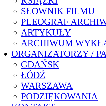
KSIĄŻKI
SŁOWNIK FILMU
PLEOGRAF ARCHI
ARTYKUŁY
ARCHIWUM WYKŁ
ORGANIZATORZY / P
GDAŃSK
ŁÓDŹ
WARSZAWA
PODZIĘKOWANIA