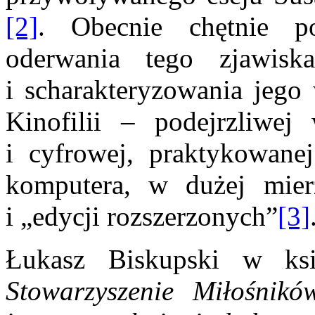
[2]
. Obecnie chętnie p
oderwania tego zjawisk
i scharakteryzowania jego 
Kinofilii – podejrzliwe
i cyfrowej, praktykowane
komputera, w dużej mier
i „edycji rozszerzonych”
[3]
Łukasz Biskupski w ks
Stowarzyszenie Miłośnikó