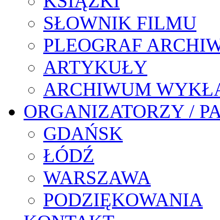
KSIĄŻKI
SŁOWNIK FILMU
PLEOGRAF ARCHI
ARTYKUŁY
ARCHIWUM WYKŁ
ORGANIZATORZY / P
GDAŃSK
ŁÓDŹ
WARSZAWA
PODZIĘKOWANIA