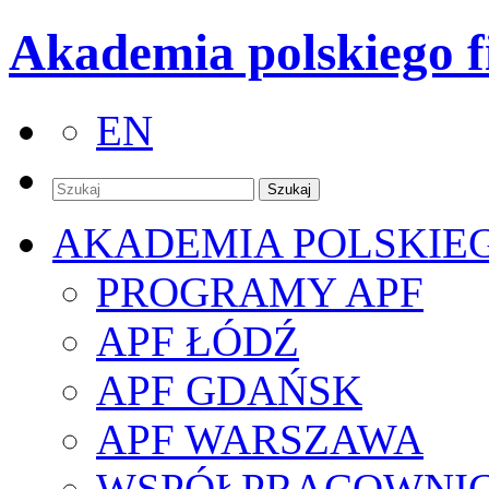
Akademia polskiego f
EN
AKADEMIA POLSKIE
PROGRAMY APF
APF ŁÓDŹ
APF GDAŃSK
APF WARSZAWA
WSPÓŁPRACOWNI