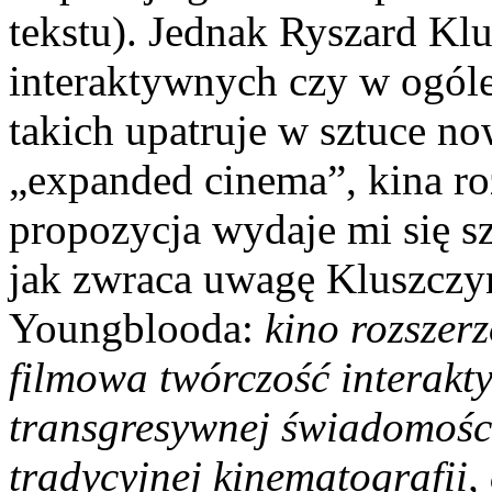
tekstu). Jednak Ryszard K
interaktywnych czy w ogól
takich upatruje w sztuce n
„expanded cinema”, kina ro
propozycja wydaje mi się s
jak zwraca uwagę Kluszczyń
Youngblooda:
kino rozszer
filmowa twórczość interakt
transgresywnej świadomośc
tradycyjnej kinematografii,