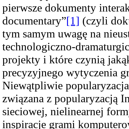
pierwsze dokumenty intera
documentary”
[1]
(czyli dok
tym samym uwagę na nieust
technologiczno-dramaturgic
projekty i które czynią jak
precyzyjnego wytyczenia gr
Niewątpliwie popularyzacja
związana z popularyzacją I
sieciowej, nielinearnej for
inspiracje grami komputero