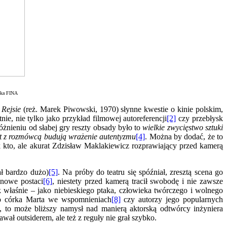
teka FINA
Rejsie
(reż. Marek Piwowski, 1970) słynne kwestie o kinie polskim,
e, nie tylko jako przykład filmowej autoreferencji
[2]
czy przebłysk
óżnieniu od słabej gry reszty obsady było to
wielkie zwycięstwo sztuki
akt z rozmówcą budują wrażenie autentyzmu
[4]
. Można by dodać, że to
kto, ale akurat Zdzisław Maklakiewicz rozprawiający przed kamerą
ał bardzo dużo)
[5]
. Na próby do teatru się spóźniał, zresztą scena go
anowe postaci
[6]
, niestety przed kamerą tracił swobodę i nie zawsze
ak właśnie – jako niebieskiego ptaka, człowieka twórczego i wolnego
go córka Marta we wspomnieniach
[8]
czy autorzy jego popularnych
ia, to może bliższy namysł nad manierą aktorską odtwórcy inżyniera
 outsiderem, ale też z reguły nie grał szybko.