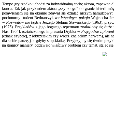
Tempo gry rzadko uchodzi za indywidualną cechę aktora, zapewne dla
końca. Tak jak przykładem aktora „szybkiego” do granic histerii mó
pojawieniem się na ekranie zdawał się działać niczym hamulcowy: 
pochmurny student Bednarczyk we
Wspólnym pokoju
Wojciecha Jer
w
Rozwodów nie będzie
Jerzego Stefana Stawińskiego (1963), przy
(1975). Przykładów z jego bogatego repertuaru znalazłoby się duż
Has, 1964],
roztańczonego impresaria Drybka w
Przygodzie z piosen
jednak szybciej, z łobuzerskim czy wręcz knajackim nerwem), ale 
dla siebie pauzę, jak gdyby stop-klatkę. Przyjrzyjmy się dwóm prz
na granicy maniery, oddawało właściwy problem czy temat, stając się