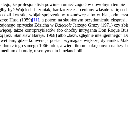
tego, że profesjonalista powinien umieć zagrać w dowolnym tempie – z
głby być Wojciech Pszoniak, bardzo zresztą ceniony właśnie za tę ce
cedził kwestie, wbijał spojrzenie w rozmówcę albo w blat, odmierzał
zego Hasa (1959)
[11]
, a potem na skupionym przytłumieniu ekspresji
czajonego opryszka Zdzicha w
Dzięciole
Jerzego Gruzy (1971) czy zbl
o więcej, także kontrprzykładów (bo choćby intryganta Don Roque B
ką
[reż. Stanisław Bareja, 1968] albo „bezwzględnie inteligentnego” 
nawet tam, gdzie konwencja postaci wymagała większej dynamiki, Mak
ykładom z tego samego 1966 roku, a więc filmom nakręconym na trzy l
 medium dla nudy, resentymentu i melancholii.