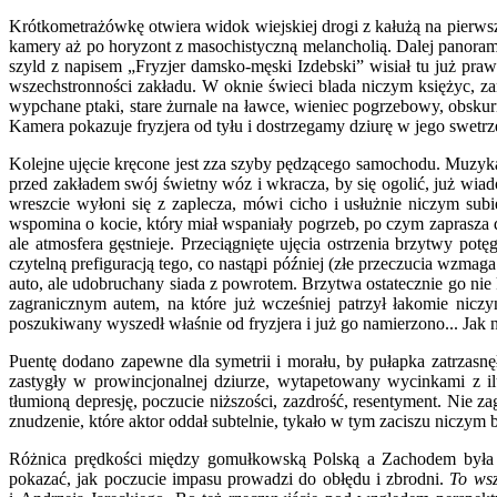
Krótkometrażówkę otwiera widok wiejskiej drogi z kałużą na pierwsz
kamery aż po horyzont z masochistyczną melancholią. Dalej panorama
szyld z napisem „Fryzjer damsko-męski Izdebski” wisiał tu już p
wszechstronności zakładu. W oknie świeci blada niczym księżyc, za
wypchane ptaki, stare żurnale na ławce, wieniec pogrzebowy, obsku
Kamera pokazuje fryzjera od tyłu i dostrzegamy dziurę w jego swetrz
Kolejne ujęcie kręcone jest zza szyby pędzącego samochodu. Muzyk
przed zakładem swój świetny wóz i wkracza, by się ogolić, już wiad
wreszcie wyłoni się z zaplecza, mówi cicho i usłużnie niczym subi
wspomina o kocie, który miał wspaniały pogrzeb, po czym zaprasza
ale atmosfera gęstnieje. Przeciągnięte ujęcia ostrzenia brzytwy pot
czytelną prefiguracją tego, co nastąpi później (złe przeczucia wzmag
auto, ale udobruchany siada z powrotem. Brzytwa ostatecznie go nie
zagranicznym autem, na które już wcześniej patrzył łakomie nic
poszukiwany wyszedł właśnie od fryzjera i już go namierzono... Jak n
Puentę dodano zapewne dla symetrii i morału, by pułapka zatrzasn
zastygły w prowincjonalnej dziurze, wytapetowany wycinkami z
tłumioną depresję, poczucie niższości, zazdrość, resentyment. Nie z
znudzenie, które aktor oddał subtelnie, tykało w tym zaciszu niczy
Różnica prędkości między gomułkowską Polską a Zachodem była w
pokazać, jak poczucie impasu prowadzi do obłędu i zbrodni.
To wsz