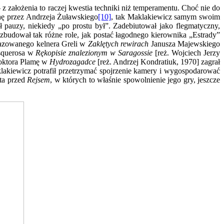
 założenia to raczej kwestia techniki niż temperamentu. Choć nie do
chę przez Andrzeja Żuławskiego
[10]
, tak Maklakiewicz samym swoim
 pauzy, niekiedy „po prostu był”. Zadebiutował jako flegmatyczny,
 zbudował tak różne role, jak postać łagodnego kierownika „Estrady”
azowanego kelnera Greli w
Zaklętych rewirach
Janusza Majewskiego
usquerosa w
Rękopisie znalezionym w Saragossie
[reż. Wojciech Jerzy
Doktora Plamę w
Hydrozagadce
[reż. Andrzej Kondratiuk, 1970] zagrał
lakiewicz potrafił przetrzymać spojrzenie kamery i wygospodarować
ata przed
Rejsem
, w których to właśnie spowolnienie jego gry, jeszcze