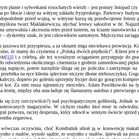
ym planie i sylwetkami rosochatych wierzb – jest ponury listopad cz
 po błocie i skręt na witrynę zakładu fryzjerskiego. Parterowy budyn
rawdopodobnie przed wojną, w witrynie kurzą się przedwojenne fotos
myślona twarz Maklakiewicza, słychać leniwy saksofon w tle. Najazd 
rna umywalnia i akcesoria retro przed lustrem, na ścianie staroświe
e – dyskretny znak, że jest człowiekiem samotnym. Mężczyzna zaciąga 
a jazzowa też przyspiesza, a za oknami miga nieciekawa prowincja. 
omo, że mamy do czynienia z „Polską dwóch prędkości”. Klient jest el
ekt
[13]
i z celebrą, ale też wyraźnym ociąganiem przystępuje do pr
 do odwiedzenia okolicznego cmentarza z grobem zamordowanej piękne
ęgują napięcie, potem narzędzie ślizga się po policzku i zatrzymuje 
a przebitka na ręce klienta splecione niczym dłonie nieboszczyka). Gogo
 kaleczy, dopiero po goleniu uprzejmy fryzjer dusi go gorącym kompres
zym kot. Za nim rusza tajemniczy mercedes. Adam Pawlikowski na t
a ironię, między oba auta ładuje się ślamazarny autobus z pierwszego u
ęła się (czy rzeczywiście?) nad psychopatycznym golibrodą. Jednak
 ilustrowanych magazynów. W cichym
rzadko ktoś mnie tu odwiedza
agrał potwora, raczej desperata, który utkwił w sennym świecie sprze
m bomba zegarowa.
ówczas oczywista, choć Kondratiuk ubrał ją w konwencję makabre
ystko z nudów, wysoki sądzie, to wszystko z nudów
, śpiewali na poc