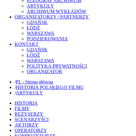
PLEOGRAF ARCHIWUM
ARTYKUŁY
ARCHIWUM WYKŁADÓW
ORGANIZATORZY / PARTNERZY
GDAŃSK
ŁÓDŹ
WARSZAWA
PODZIĘKOWANIA
KONTAKT
GDAŃSK
ŁÓDŹ
WARSZAWA
POLITYKA PRYWATNOŚCI
ORGANIZATOR
/
PL - Strona główna
/
HISTORIA POLSKIEGO FILMU
/
ARTYKUŁY
HISTORIA
FILMY
REŻYSERZY
SCENARZYŚCI
AKTORZY
OPERATORZY
KOMPOZYTORZY