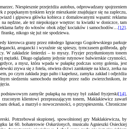
y marzec. Niespiesznie przejeżdża autobus, odprowadzany spojrzeniem
ek z popękanym tynkiem kryje mieszkanie znajdujące się na zapleczu,
y gwiazd i gipsowa główka kobieca z domalowanymi wąsami: reklama
na nędzne, ale też niepokojące wnętrze: tu kwiatki w doniczce, tam
cka reklama farby do włosów obok zdjęć kociaków i samochodów…
[12]
.
firankę, nikogo się już nie spodziewa.
Kiedy kierowca grany przez młodego Ignacego Gogolewskiego parkuje
egancki, arogancki i wyraźnie się spieszy, tymczasem golibroda, gdy
acy. W zakładzie śmierdzi – to myszy. Fryzjer przytłumionym tonem
j mężatki. Długo oglądamy jedynie rutynowe balwierskie czynności,
na grdyce, a mysz, która wpada w pułapkę podczas sceny golenia, jest
lewski zrywa się z fotela, otwiera drzwi zamknięte na klucz, zerka na
em, po czym zakłada jego palto i kapelusz, zamyka zakład i odjeżdża
ylnym siedzeniu samochodu melduje przez radio zwierzchnikom, że
jęcia.
 w podstawowym zamyśle pułapką na myszy był zakład fryzjerski
[14]
,
, rzuconym klientowi przepraszającym tonem, Maklakiewicz zawarł
d paru dekad, a marzył o nowoczesności, o przyspieszeniu. Chroniczne
ski. Potrzebował skupionej, spowolnionej gry Maklakiewicza, by
zątku lat 60. bohaterowie
Oskarżonych
, musicalu Agnieszki Osieckiej