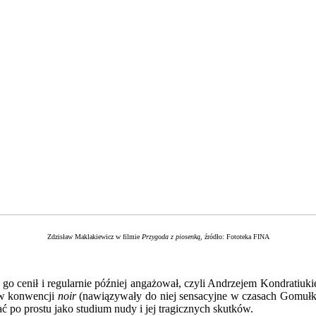
Zdzisław Maklakiewicz w filmie
Przygoda z piosenką
, źródło: Fototeka FINA
 go cenił i regularnie później angażował, czyli Andrzejem Kondratiu
 w konwencji
noir
(nawiązywały do niej sensacyjne w czasach Gomułki
 po prostu jako studium nudy i jej tragicznych skutków.