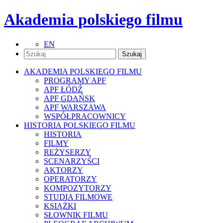
Akademia polskiego filmu
EN
AKADEMIA POLSKIEGO FILMU
PROGRAMY APF
APF ŁÓDŹ
APF GDAŃSK
APF WARSZAWA
WSPÓŁPRACOWNICY
HISTORIA POLSKIEGO FILMU
HISTORIA
FILMY
REŻYSERZY
SCENARZYŚCI
AKTORZY
OPERATORZY
KOMPOZYTORZY
STUDIA FILMOWE
KSIĄŻKI
SŁOWNIK FILMU