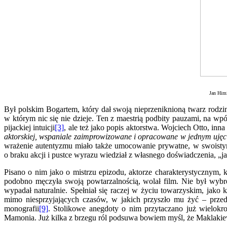
Jan Himi
Był polskim Bogartem, który dał swoją nieprzeniknioną twarz rod
w którym nic się nie dzieje. Ten z maestrią podbity pauzami, na w
pijackiej intuicji
[3]
, ale też jako popis aktorstwa. Wojciech Otto, in
aktorskiej, wspaniale zaimprowizowane i opracowane w jednym ujęci
wrażenie autentyzmu miało także umocowanie prywatne, w swoistym
o braku akcji i pustce wyrazu wiedział z własnego doświadczenia, „jak
Pisano o nim jako o mistrzu epizodu, aktorze charakterystycznym, 
podobno męczyła swoją powtarzalnością, wolał film. Nie był wybre
wypadał naturalnie. Spełniał się raczej w życiu towarzyskim, jako 
mimo niesprzyjających czasów, w jakich przyszło mu żyć – prze
monografii
[9]
. Stolikowe anegdoty o nim przytaczano już wielokrot
Mamonia. Już kilka z brzegu ról podsuwa bowiem myśl, że Maklakiew