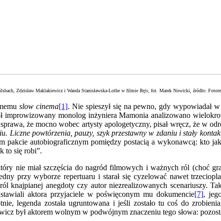
lsbach, Zdzisław Maklakiewicz i Wanda Stanisławska-Lothe w filmie
Rejs
, fot. Marek Nowicki, źródło: Foto
zimemu
slow cinema
[1]
. Nie spieszył się na pewno, gdy wypowiadał w
pół improwizowany monolog inżyniera Mamonia analizowano wielokrotni
na sprawa, że mocno wobec artysty apologetyczny, pisał wręcz, że w odr
u. Liczne powtórzenia, pauzy, szyk przestawny w zdaniu i stały kont
 pakcie autobiograficznym pomiędzy postacią a wykonawcą: kto jak 
 to się robi”.
który nie miał szczęścia do nagród filmowych i ważnych ról (choć gr
dny przy wyborze repertuaru i starał się cyzelować nawet trzeciopl
król knajpianej anegdoty czy autor niezrealizowanych scenariuszy. T
dstawiali aktora przyjaciele w poświęconym mu dokumencie
[7]
, je
nie, legenda została ugruntowana i jeśli zostało tu coś do zrobien
icz był aktorem wolnym w podwójnym znaczeniu tego słowa: pozostawał