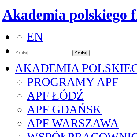
Akademia polskiego f
EN
AKADEMIA POLSKIE
PROGRAMY APF
APF ŁÓDŹ
APF GDAŃSK
APF WARSZAWA
WSPÓŁPRACOWNI