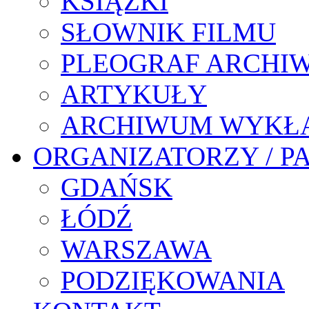
KSIĄŻKI
SŁOWNIK FILMU
PLEOGRAF ARCHI
ARTYKUŁY
ARCHIWUM WYKŁ
ORGANIZATORZY / P
GDAŃSK
ŁÓDŹ
WARSZAWA
PODZIĘKOWANIA