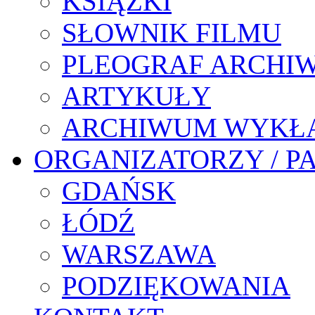
KSIĄŻKI
SŁOWNIK FILMU
PLEOGRAF ARCHI
ARTYKUŁY
ARCHIWUM WYKŁ
ORGANIZATORZY / P
GDAŃSK
ŁÓDŹ
WARSZAWA
PODZIĘKOWANIA