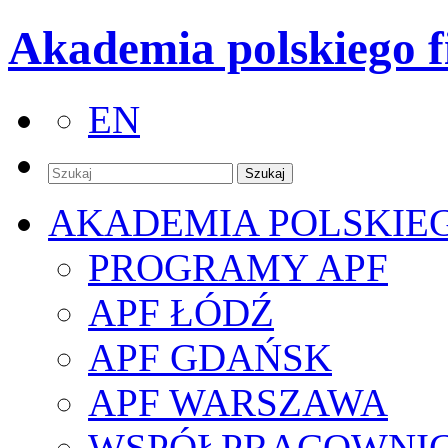
Akademia polskiego f
EN
AKADEMIA POLSKIE
PROGRAMY APF
APF ŁÓDŹ
APF GDAŃSK
APF WARSZAWA
WSPÓŁPRACOWNI