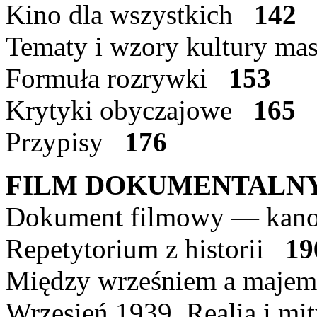
Kino dla wszystkich
142
Tematy i wzory kultury m
Formuła rozrywki
153
Krytyki obyczajowe
165
Przypisy
176
FILM DOKUMENTALN
Dokument filmowy — kano
Repetytorium z historii
19
Między wrześniem a maj
Wrzesień 1939. Realia i m