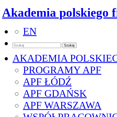
Akademia polskiego f
EN
AKADEMIA POLSKIE
PROGRAMY APF
APF ŁÓDŹ
APF GDAŃSK
APF WARSZAWA
WSPÓŁPRACOWNI