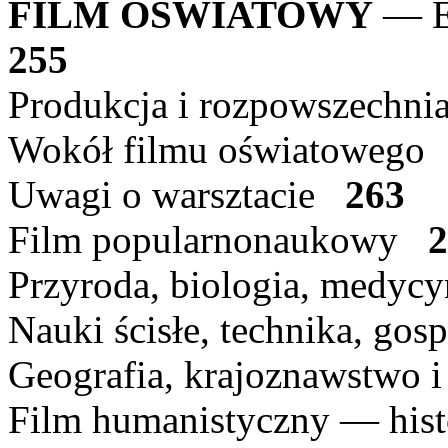
FILM OŚWIATOWY
— E
255
Produkcja i rozpowszechn
Wokół filmu oświatoweg
Uwagi o warsztacie
263
Film popularnonaukowy
2
Przyroda, biologia, medyc
Nauki ścisłe, technika, g
Geografia, krajoznawstwo 
Film humanistyczny — histor