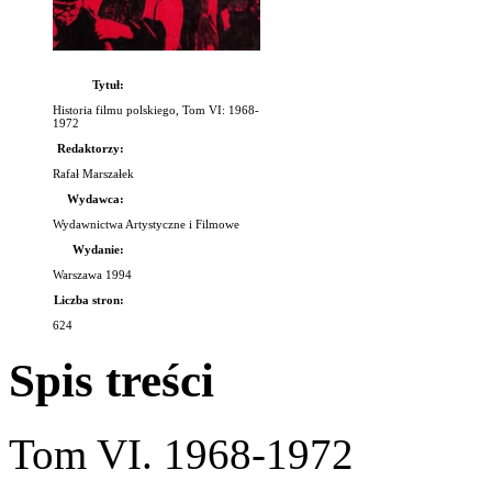
Tytuł:
Historia filmu polskiego, Tom VI: 1968-
1972
Redaktorzy:
Rafał Marszałek
Wydawca:
Wydawnictwa Artystyczne i Filmowe
Wydanie:
Warszawa 1994
Liczba stron:
624
Spis treści
Tom VI. 1968-1972