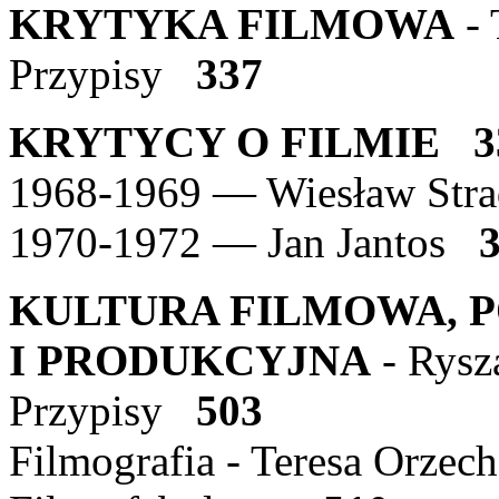
KRYTYKA FILMOWA
- 
Przypisy
337
KRYTYCY O FILMIE
3
1968-1969 — Wiesław St
1970-1972 — Jan Jantos
K
ULTURA FILMOWA, 
I PRODUKCYJNA
- Rys
Przypisy
503
Filmografia - Teresa Orz