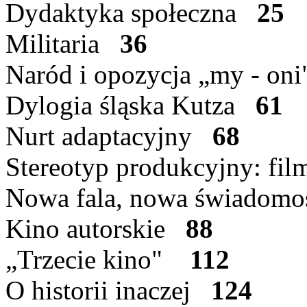
Dydaktyka społeczna
25
Militaria
36
Naród i opozycja „my - o
Dylogia śląska Kutza
61
Nurt adaptacyjny
68
Stereotyp produkcyjny: f
Nowa fala, nowa świado
Kino autorskie
88
„Trzecie kino"
112
O historii inaczej
124