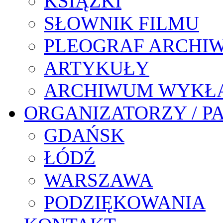
KSIĄŻKI
SŁOWNIK FILMU
PLEOGRAF ARCHI
ARTYKUŁY
ARCHIWUM WYKŁ
ORGANIZATORZY / P
GDAŃSK
ŁÓDŹ
WARSZAWA
PODZIĘKOWANIA