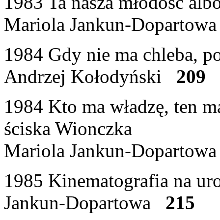
1983 Ta nasza młodość alb
Mariola Jankun-Dopartow
1984 Gdy nie ma chleba, po
Andrzej Kołodyński
209
1984 Kto ma władzę, ten m
ściska Wionczka
Mariola Jankun-Doparto
1985 Kinematografia na ur
Jankun-Dopartowa
215