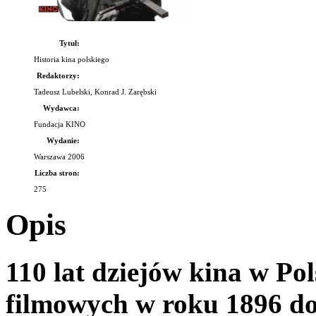
Tytuł:
Historia kina polskiego
Redaktorzy:
Tadeusz Lubelski, Konrad J. Zarębski
Wydawca:
Fundacja KINO
Wydanie:
Warszawa 2006
Liczba stron:
275
Opis
110 lat dziejów kina w Po
filmowych w roku 1896 d