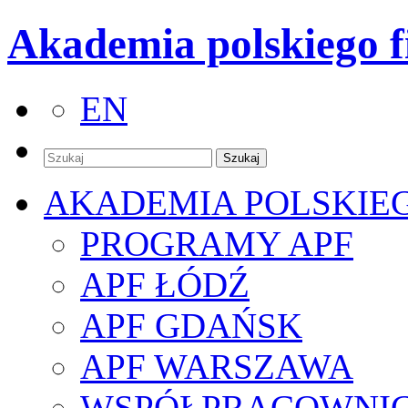
Akademia polskiego f
EN
AKADEMIA POLSKIE
PROGRAMY APF
APF ŁÓDŹ
APF GDAŃSK
APF WARSZAWA
WSPÓŁPRACOWNI