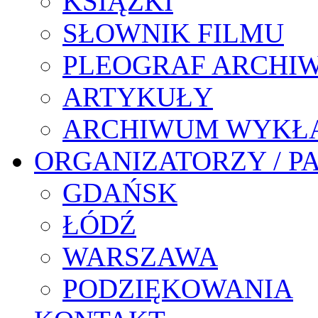
KSIĄŻKI
SŁOWNIK FILMU
PLEOGRAF ARCHI
ARTYKUŁY
ARCHIWUM WYKŁ
ORGANIZATORZY / P
GDAŃSK
ŁÓDŹ
WARSZAWA
PODZIĘKOWANIA