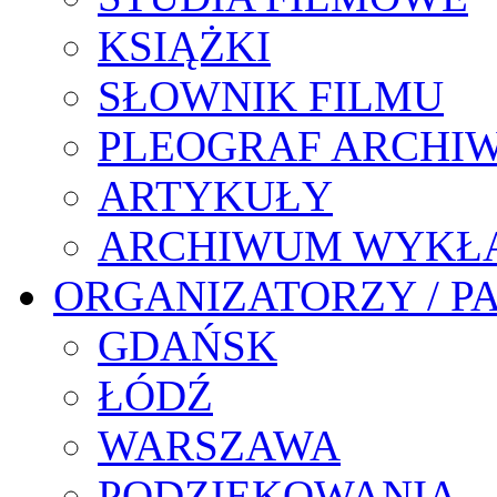
KSIĄŻKI
SŁOWNIK FILMU
PLEOGRAF ARCHI
ARTYKUŁY
ARCHIWUM WYKŁ
ORGANIZATORZY / P
GDAŃSK
ŁÓDŹ
WARSZAWA
PODZIĘKOWANIA