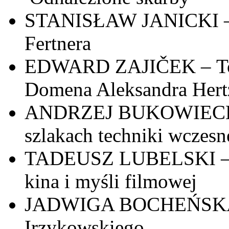
STANISŁAW JANICKI – 
Fertnera
EDWARD ZAJIČEK – Tow
Domena Aleksandra Hert
ANDRZEJ BUKOWIECKI –
szlakach techniki wczesn
TADEUSZ LUBELSKI – Bo
kina i myśli filmowej
JADWIGA BOCHEŃSKA – 
Irzykowskiego