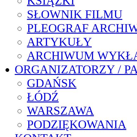
KSIĄŻKI
SŁOWNIK FILMU
PLEOGRAF ARCHI
ARTYKUŁY
ARCHIWUM WYKŁ
ORGANIZATORZY / P
GDAŃSK
ŁÓDŹ
WARSZAWA
PODZIĘKOWANIA