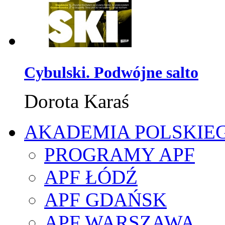
Cybulski. Podwójne salto
Dorota Karaś
AKADEMIA POLSKIE
PROGRAMY APF
APF ŁÓDŹ
APF GDAŃSK
APF WARSZAWA