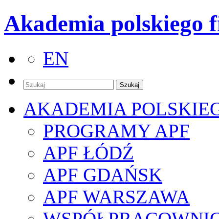
Akademia polskiego f
EN
AKADEMIA POLSKIE
PROGRAMY APF
APF ŁÓDŹ
APF GDAŃSK
APF WARSZAWA
WSPÓŁPRACOWNI