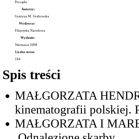
Początki
Autorzy:
Grażyna M. Grabowska
Wydawca:
Filmoteka Narodowa
Wydanie:
Warszawa 2008
Liczba stron:
104
Spis treści
MAŁGORZATA HENDRY
kinematografii polskiej.
MAŁGORZATA I MAR
Odnalezione skarby