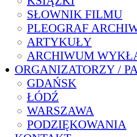
KSIĄŻKI
SŁOWNIK FILMU
PLEOGRAF ARCHI
ARTYKUŁY
ARCHIWUM WYKŁ
ORGANIZATORZY / P
GDAŃSK
ŁÓDŹ
WARSZAWA
PODZIĘKOWANIA