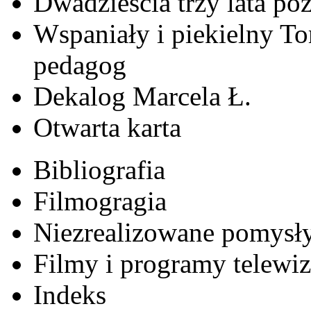
Dwadzieścia trzy lata póź
Wspaniały i piekielny T
pedagog
Dekalog Marcela Ł.
Otwarta karta
Bibliografia
Filmogragia
Niezrealizowane pomysł
Filmy i programy telewi
Indeks