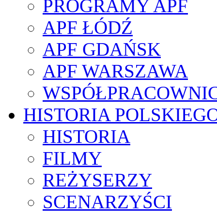
PROGRAMY APF
APF ŁÓDŹ
APF GDAŃSK
APF WARSZAWA
WSPÓŁPRACOWNI
HISTORIA POLSKIEG
HISTORIA
FILMY
REŻYSERZY
SCENARZYŚCI