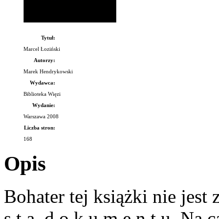
Tytuł:
Marcel Łoziński
Autorzy:
Marek Hendrykowski
Wydawca:
Biblioteka Więzi
Wydanie:
Warszawa 2008
Liczba stron:
168
Opis
Bohater tej książki nie jest
s t ą d o k u m e n t u. Na 