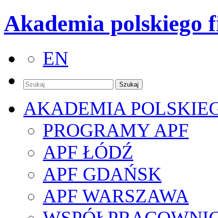
Akademia polskiego f
EN
AKADEMIA POLSKIE
PROGRAMY APF
APF ŁÓDŹ
APF GDAŃSK
APF WARSZAWA
WSPÓŁPRACOWNI